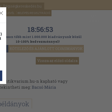
k: Régiségkereskedés.hu
A kosaram
HÍRLEVÉL
BELÉPÉS/REGISZTRÁCIÓ
MÉG
0
5000
Ft
18:56:53
)
ogasson több mint 1.000.000 kiadványunk közül
t
10-100% kedvezménnyel!
YOK
KÖTELEZŐ ÉS AJÁNLOTT OLVASMÁNYOK
Vissza az előző oldalra
z Antikvarium.hu-n kapható vagy
t tekintheti meg:
Bacsó Mária
példányok