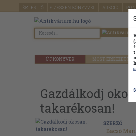
ÉRTESÍTŐ
FIZESSEN
KÖNYVVEL!
AUKCIÓ
PON
W
(
f
t
m
ÚJ KÖNYVEK
MOST ÉRKEZETT
h
s
Gazdálkodj okos
S
takarékosan!
SZERZŐ
Bacsó Már