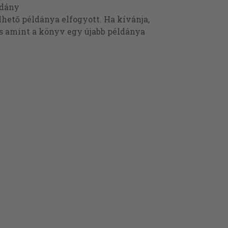
ldány
ető példánya elfogyott. Ha kívánja,
és amint a könyv egy újabb példánya