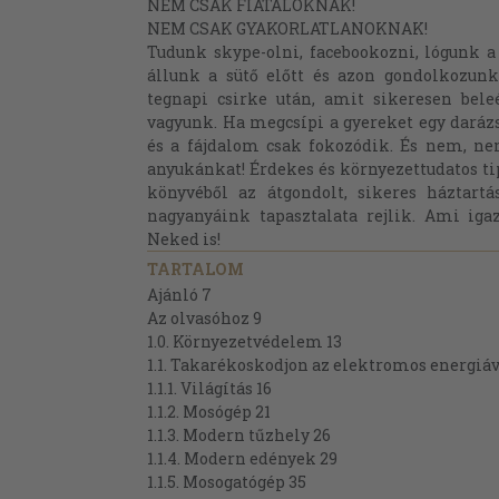
NEM CSAK FIATALOKNAK!
NEM CSAK GYAKORLATLANOKNAK!
Tudunk skype-olni, facebookozni, lógunk 
állunk a sütő előtt és azon gondolkozunk
tegnapi csirke után, amit sikeresen bele
vagyunk. Ha megcsípi a gyereket egy dará
és a fájdalom csak fokozódik. És nem, ne
anyukánkat! Érdekes és környezettudatos t
könyvéből az átgondolt, sikeres háztart
nagyanyáink tapasztalata rejlik. Ami iga
Neked is!
TARTALOM
Ajánló 7
Az olvasóhoz 9
1.0. Környezetvédelem 13
1.1. Takarékoskodjon az elektromos energiáv
1.1.1. Világítás 16
1.1.2. Mosógép 21
1.1.3. Modern tűzhely 26
1.1.4. Modern edények 29
1.1.5. Mosogatógép 35