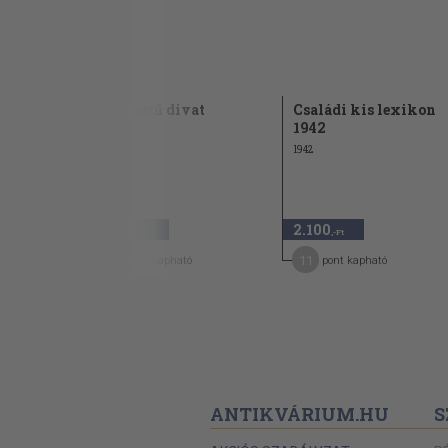
aushalt
Korszerű divat
Családi kis lexikon
1942
1978
1942
1.280
2.100
,-Ft
,-Ft
6
11
pont kapható
pont kapható
ANTIKVÁRIUM.HU
S