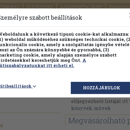
TÁRUHÁZ
ELŐJEGYZÉS
AJÁNDÉKUTALVÁNY
Partnerün
SZÁLLÍTÁS
SEGÍTSÉG
Személyre szabott beállítások
Részletes kereső
Témaköri fa
eboldalunk a következő típusú cookie-kat alkalmazza:
1) weboldal működéséhez szükséges technikai cookie, (2
Vál
unkcionális cookie, amely a szolgáltatás igénybe vételé
eszi az Ön számára könnyebbé és gyorsabbá, (3)
arketing cookie, amely alapján személyre szabott
PILLANATNYI ÁRAINK
FENNTARTHATÓ OLVASMÁN
irdetésekkel kereshetjük meg Önt.
A
ütiszabályzatunkat itt érheti el.
an,
Bacsó Mária
ütibeállítások
HOZZÁJÁRULOK
Bacsó Mária műveinek a
előjegyezhető listáját it
könyvek, művek
Megvásárolható 
ia