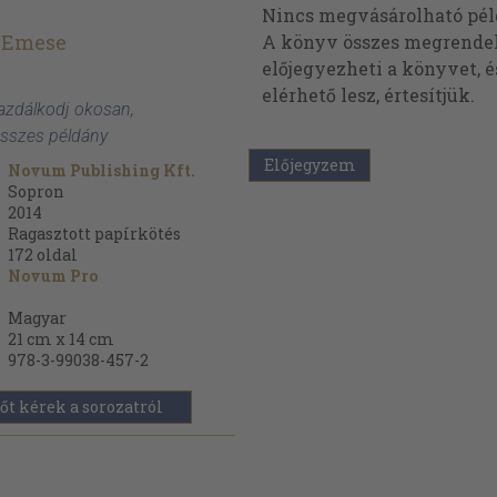
Nincs megvásárolható pé
 Emese
A könyv összes megrendelh
előjegyezheti a könyvet, 
elérhető lesz, értesítjük.
azdálkodj okosan,
összes példány
Előjegyzem
Novum Publishing Kft.
Sopron
2014
Ragasztott papírkötés
172
oldal
Novum Pro
Magyar
21 cm x 14 cm
978-3-99038-457-2
őt kérek a sorozatról