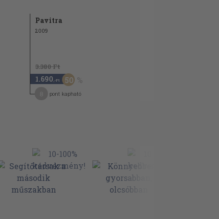
Pavitra
2009
3.380 Ft
1.690
50
,-Ft
8
pont kapható