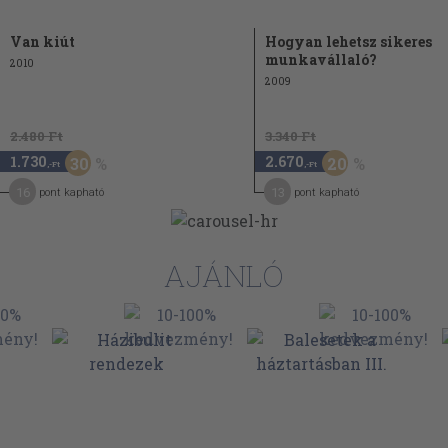
46
Van kiút
Hogyan lehetsz sikeres
munkavállaló?
2010
2009
segélycsomag lásd Házi
2.480 Ft
3.340 Ft
1.730
2.670
30
20
,-Ft
,-Ft
16
13
pont kapható
pont kapható
AJÁNLÓ