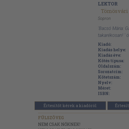
LEKTOR
Tömösvári
Sopron
'Bacsó Mária: G
takarékosan! ' 
Kiadó:
Kiadás helye:
Kiadás éve:
Kötés típusa:
Oldalszám:
Sorozatcím:
Kötetszám:
Nyelv:
Méret:
ISBN:
Értesítőt kérek a kiadóról
Értesít
FÜLSZÖVEG
NEM CSAK NŐKNEK!