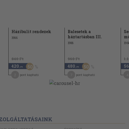
Házibulit rendezek
Balesetek a
Se
háztartásban III.
m
1986
1988
196
840 Ft
960 Ft
1.
420
480
56
50
50
,-Ft
,-Ft
2
7
4
pont kapható
pont kapható
ZOLGÁLTATÁSAINK