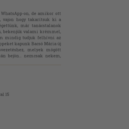
a WhatsApp-on, de amikor ott
, vajon hogy takarítsuk ki a
égettünk, már tanácstalanok
zs, bekenjük valami krémmel,
m mindig tudjuk felhívni az
ippeket kapunk Bacsó Mária új
ásvezetéshez, melyek mögött
zán bejön... nemcsak nekem,
al 15