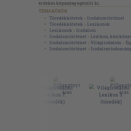
érdekes képanyag egészíti ki.
TÉMAKÖRÖK
Töredékkötetek
>
Irodalomtörténet
Töredékkötetek
>
Lexikonok
Lexikonok
>
Irodalom
Irodalomtörténet
>
Lexikon, kéziköny
Irodalomtörténet
>
Világirodalom
>
Eg
Irodalomtörténet
>
Irodalomtudomán