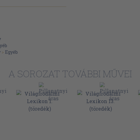
v
yéb
y
>
Egyéb
A SOROZAT TOVÁBBI MŰVEI