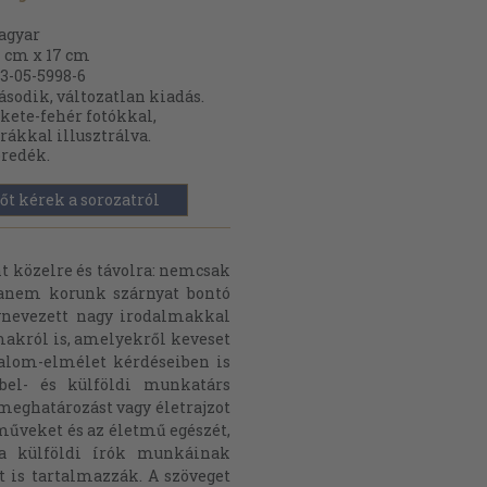
agyar
 cm x 17 cm
3-05-5998-6
sodik, változatlan kiadás.
kete-fehér fotókkal,
rákkal illusztrálva.
redék.
őt kérek a sorozatról
t közelre és távolra: nemcsak
hanem korunk szárnyat bontó
gynevezett nagy irodalmakkal
akról is, amelyekről keveset
alom-elmélet kérdéseiben is
 bel- és külföldi munkatárs
eghatározást vagy életrajzot
műveket és az életmű egészét,
y a külföldi írók munkáinak
t is tartalmazzák. A szöveget