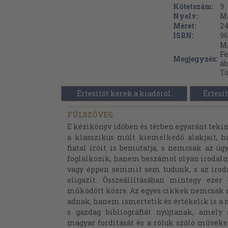
Kötetszám:
9
Nyelv:
M
Méret:
24
ISBN:
96
Má
Fe
Megjegyzés:
áb
Tö
Értesítőt kérek a kiadóról
Értesít
FÜLSZÖVEG
E kézikönyv időben és térben egyaránt tekin
a klasszikus múlt kiemelkedő alakjait, 
fiatal íróit is bemutatja, s nemcsak az ú
foglalkozik, hanem beszámol olyan irodalm
vagy éppen semmit sem tudunk, s az irod
eligazít. Összeállításában mintegy ezer
működött közre. Az egyes cikkek nemcsak m
adnak, hanem ismertetik és értékelik is a 
s gazdag bibliográfiát nyújtanak, amel
magyar fordítását és a róluk szóló műveke