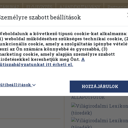
TÁRUHÁZ
ELŐJEGYZÉS
AJÁNDÉKUTALVÁNY
Partnerün
SZÁLLÍTÁS
SEGÍTSÉG
Személyre szabott beállítások
1.
Részletes kereső
Témaköri fa
eboldalunk a következő típusú cookie-kat alkalmazza:
1) weboldal működéséhez szükséges technikai cookie, (2
KIADV
unkcionális cookie, amely a szolgáltatás igénybe vételé
LEGNA
eszi az Ön számára könnyebbé és gyorsabbá, (3)
arketing cookie, amely alapján személyre szabott
PILLANATNYI ÁRAINK
FENNTARTHATÓ OLVASMÁN
irdetésekkel kereshetjük meg Önt.
A
ütiszabályzatunkat itt érheti el.
xikon 9.
ütibeállítások
Megvásárolható 
HOZZÁJÁRULOK
ÁLLAPOTFOTÓK