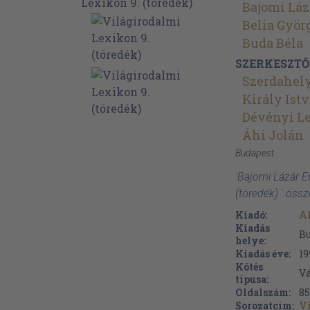
Bajomi Láz
Belia Györ
Buda Béla
SZERKESZTŐ
Szerdahely
Király Ist
Dévényi L
Áhi Jolán
Budapest
'Bajomi Lázár E
(töredék) ' öss
Kiadó:
A
Kiadás
B
helye:
Kiadás éve:
19
Kötés
V
típusa:
Oldalszám:
85
Sorozatcím:
V