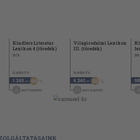
Kindlers Literatur
Világirodalmi Lexikon
Kö
)
Lexikon 4 (töredék)
III. (töredék)
le
1974
199
2.480 Ft
8.480 Ft
1.240
4.240
98
50
50
,-Ft
,-Ft
6
21
5
pont kapható
pont kapható
ZOLGÁLTATÁSAINK