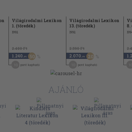
on
Világirodalmi Lexikon
Világirodalmi Lexikon
Vi
1. (töredék)
13. (töredék)
8.
1992
1992
199
2.480 Ft
2.590 Ft
2.
1.240
2.070
1.
50
20
,-Ft
,-Ft
10
10
1
pont kapható
pont kapható
AJÁNLÓ