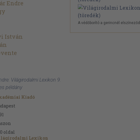
ár Endre
gy
A védőborító a gerincnél elszíneződ
i István
ván
evente
ndre: Világirodalmi Lexikon 9.
zes példány
kadémiai Kiadó
udapest
91
ászon
0
oldal
ilágirodalmi Lexikon