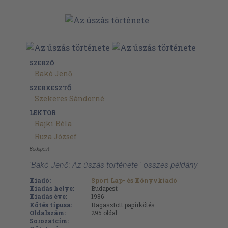
SZERZŐ
Bakó Jenő
SZERKESZTŐ
Szekeres Sándorné
LEKTOR
Rajki Béla
Ruza József
Budapest
'Bakó Jenő: Az úszás története ' összes példány
Kiadó:
Sport Lap- és Könyvkiadó
Kiadás helye:
Budapest
Kiadás éve:
1986
Kötés típusa:
Ragasztott papírkötés
Oldalszám:
295
oldal
Sorozatcím: