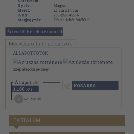
Kötetszám:
Nyelv:
Magyar
Méret:
20 cm x 14 cm
ISBN:
963-253-450-6
Megjegyzés:
Fekete-fehér fotókkal.
Értesítőt kérek a kiadóról
Megvásárolható példányok
ÁLLAPOTFOTÓK
Szép állapotú példány.
Állapot:
Jó
KOSÁRBA
1.180
,-Ft
6
pont kapható
TARTALOM