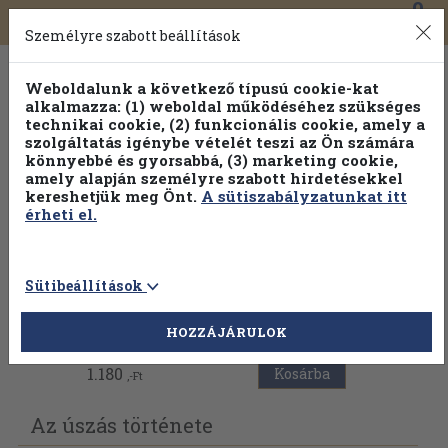
0
Toggle
Főmenü
Könyveink
navigation
Személyre szabott beállítások
Weboldalunk a következő típusú cookie-kat
alkalmazza: (1) weboldal működéséhez szükséges
technikai cookie, (2) funkcionális cookie, amely a
szolgáltatás igénybe vételét teszi az Ön számára
könnyebbé és gyorsabbá, (3) marketing cookie,
Válogasson több mint 30 000 kötet közül
amely alapján személyre szabott hirdetésekkel
Hobbi témakörökben
20% kedvezménnyel!
kereshetjük meg Önt.
A sütiszabályzatunkat itt
érheti el.
Sütibeállítások
Vissza az előző oldalra
HOZZÁJÁRULOK
1.180
Kosárba
,-Ft
Az úszás története