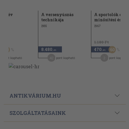
nöt év
A versenyúszás
A sportolók egy
technikája
minősítési és...
1955
1967
Ft
1.180 Ft
8.480
470
50
60
,-Ft
,-Ft
5
42
2
pont kapható
pont kapható
pont kapható
ANTIKVÁRIUM.HU
SZOLGÁLTATÁSAINK