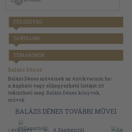
16
pont kapható
FÜLSZÖVEG
TARTALOM
TÉMAKÖRÖK
Balázs Dénes
Balázs Dénes műveinek az Antikvarium.hu-
n kapható vagy előjegyezhető listáját itt
tekintheti meg:
Balázs Dénes könyvek,
művek
BALÁZS DÉNES TOVÁBBI MŰVEI