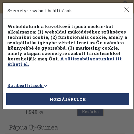
0
Toggle
Főmenü
Könyveink
navigation
Személyre szabott beállítások
Weboldalunk a következő típusú cookie-kat
alkalmazza: (1) weboldal működéséhez szükséges
technikai cookie, (2) funkcionális cookie, amely a
szolgáltatás igénybe vételét teszi az Ön számára
könnyebbé és gyorsabbá, (3) marketing cookie,
Válogasson több mint 30 000 kötet közül
amely alapján személyre szabott hirdetésekkel
Hobbi témakörökben
20% kedvezménnyel!
kereshetjük meg Önt.
A sütiszabályzatunkat itt
érheti el.
Sütibeállítások
Vissza az előző oldalra
HOZZÁJÁRULOK
1.940
Kosárba
,-Ft
Pápua Új-Guinea