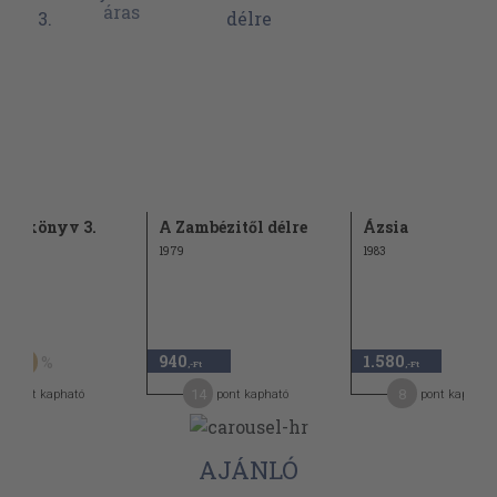
 évkönyv 3.
A Zambézitől délre
Ázsia
1979
1983
t
940
1.580
30
,-Ft
,-Ft
14
8
pont kapható
pont kapható
pont kapható
AJÁNLÓ