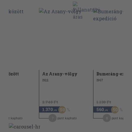
k között
Az Arany-völgy
Bumeráng-exped
1922
1967
2.740 Ft
1.130 Ft
1.370
560
50
50
-Ft
,-Ft
,-Ft
2
7
8
pont kapható
pont kapható
pont kapható