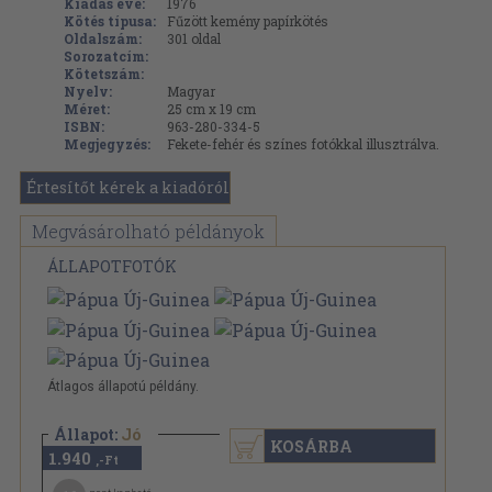
Kiadás éve:
1976
Kötés típusa:
Fűzött kemény papírkötés
Oldalszám:
301
oldal
Sorozatcím:
Kötetszám:
Nyelv:
Magyar
Méret:
25 cm x 19 cm
ISBN:
963-280-334-5
Megjegyzés:
Fekete-fehér és színes fotókkal illusztrálva.
Értesítőt kérek a kiadóról
Megvásárolható példányok
ÁLLAPOTFOTÓK
Átlagos állapotú példány.
Állapot:
Jó
KOSÁRBA
1.940
,-Ft