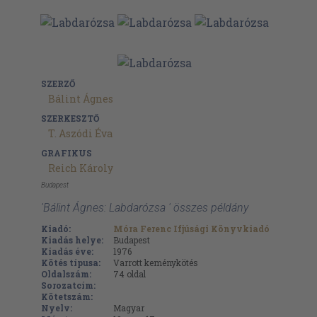
SZERZŐ
Bálint Ágnes
SZERKESZTŐ
T. Aszódi Éva
GRAFIKUS
Reich Károly
Budapest
'Bálint Ágnes: Labdarózsa ' összes példány
Kiadó:
Móra Ferenc Ifjúsági Könyvkiadó
Kiadás helye:
Budapest
Kiadás éve:
1976
Kötés típusa:
Varrott keménykötés
Oldalszám:
74
oldal
Sorozatcím:
Kötetszám:
Nyelv:
Magyar