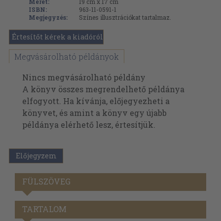
Méret:
19 cm x 17 cm
ISBN:
963-11-0591-1
Megjegyzés:
Színes illusztrációkat tartalmaz.
Értesítőt kérek a kiadóról
Megvásárolható példányok
Nincs megvásárolható példány
A könyv összes megrendelhető példánya
elfogyott. Ha kívánja, előjegyezheti a
könyvet, és amint a könyv egy újabb
példánya elérhető lesz, értesítjük.
Előjegyzem
FÜLSZÖVEG
TARTALOM