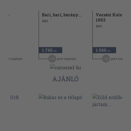
soló
Bari, bari, bárány...
Vecsési Kalendá
1993
1983
1993
1.740
1.540
-Ft
,-Ft
,-Ft
6
14
12
pont kapható
pont kapható
pont kapható
AJÁNLÓ