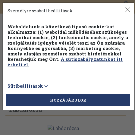
0
Toggle
Főmenü
Könyveink
navigation
Személyre szabott beállítások
Weboldalunk a következő típusú cookie-kat
alkalmazza: (1) weboldal működéséhez szükséges
technikai cookie, (2) funkcionális cookie, amely a
szolgáltatás igénybe vételét teszi az Ön számára
könnyebbé és gyorsabbá, (3) marketing cookie,
amely alapján személyre szabott hirdetésekkel
kereshetjük meg Önt.
A sütiszabályzatunkat itt
érheti el.
Sütibeállítások
Vissza az előző oldalra
Válasszon példányt
HOZZÁJÁRULOK
Labdarózsa