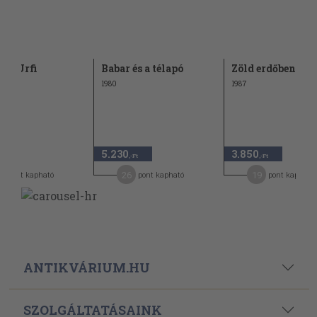
cs Urfi
Babar és a télapó
Zöld erdőben járt
1980
1987
5.230
3.850
,-Ft
,-Ft
,-Ft
7
26
19
pont kapható
pont kapható
pont kapható
ANTIKVÁRIUM.HU
SZOLGÁLTATÁSAINK