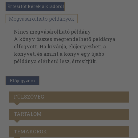
Értesítőt kérek a kiadóról
Megvásárolható példányok
Nincs megvásárolható példány
A könyv összes megrendelhető példánya
elfogyott. Ha kívánja, előjegyezheti a
könyvet, és amint a könyv egy újabb
példánya elérhető lesz, értesítjük.
Előjegyzem
FÜLSZÖVEG
TARTALOM
TÉMAKÖRÖK