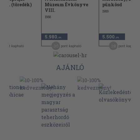
on 3. (töredék)
Múzeum Évkönyve
pünkösd
VIII.
1989
1988
5.980
5.500
,-Ft
,-Ft
,-Ft
7
30
28
pont kapható
pont kapható
pont kapható
AJÁNLÓ