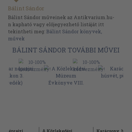
Bálint Sándor
Bálint Sándor műveinek az Antikvarium.hu-
n kapható vagy előjegyezhető listáját itt
tekintheti meg:
Bálint Sándor könyvek,
művek
BÁLINT SÁNDOR TOVÁBBI MŰVEI
r néprajzi
A Közlekedési
Karácsony, húsv