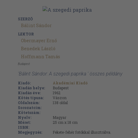
SZERZŐ
Bálint Sándor
LEKTOR
Obermayer Ernő
Benedek László
Hoffmann Tamás
Budapest
'Bálint Sándor: A szegedi paprika ' összes példány
Kiadó:
Akadémiai Kiadó
Kiadás helye:
Budapest
Kiadás éve:
1962
Kötés típusa:
Vászon
Oldalszám:
138
oldal
Sorozatcím:
Kötetszám:
Nyelv:
Magyar
Méret:
25 cm x 18 cm
ISBN:
Megjegyzés:
Fekete-fehér fotókkal illusztrálva.