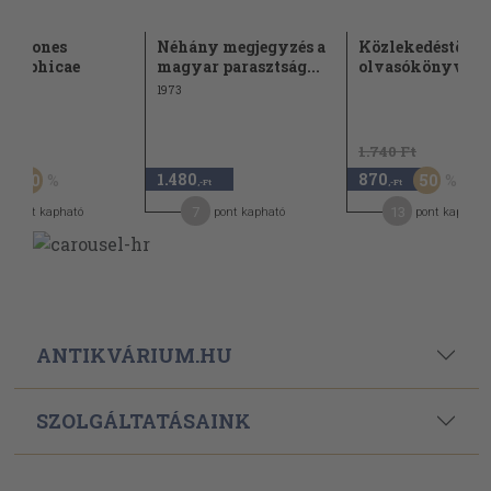
rtationes
Néhány megjegyzés a
Közlekedéstörté
graphicae
magyar parasztság...
olvasókönyv
1973
Ft
1.740 Ft
1.480
870
50
50
-Ft
,-Ft
,-Ft
4
7
13
pont kapható
pont kapható
pont kapható
ANTIKVÁRIUM.HU
SZOLGÁLTATÁSAINK