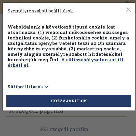
0
Toggle
Főmenü
Könyveink
navigation
Személyre szabott beállítások
Weboldalunk a következő típusú cookie-kat
alkalmazza: (1) weboldal működéséhez szükséges
technikai cookie, (2) funkcionális cookie, amely a
szolgáltatás igénybe vételét teszi az Ön számára
könnyebbé és gyorsabbá, (3) marketing cookie,
Válogasson több mint 1.000.000 kiadványunk közül
10-
amely alapján személyre szabott hirdetésekkel
100% kedvezménnyel!
kereshetjük meg Önt.
A sütiszabályzatunkat itt
érheti el.
Sütibeállítások
Vissza az előző oldalra
Válasszon példányt
HOZZÁJÁRULOK
A szegedi paprika