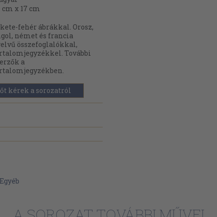
 cm x 17 cm
kete-fehér ábrákkal. Orosz,
gol, német és francia
elvű összefoglalókkal,
rtalomjegyzékkel. További
erzők a
rtalomjegyzékben.
őt kérek a sorozatról
Egyéb
A SOROZAT TOVÁBBI MŰVEI