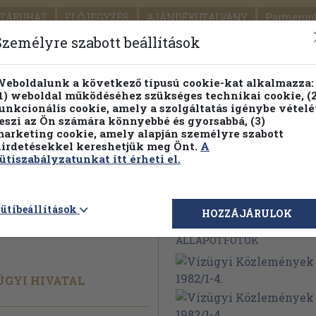
TÁRUHÁZ
ELŐJEGYZÉS
AJÁNDÉKUTALVÁNY
Partnerün
SZÁLLÍTÁS
SEGÍTSÉG
Személyre szabott beállítások
1.
Részletes kereső
Témaköri fa
eboldalunk a következő típusú cookie-kat alkalmazza:
1) weboldal működéséhez szükséges technikai cookie, (2
KIADV
unkcionális cookie, amely a szolgáltatás igénybe vételé
LEGNA
eszi az Ön számára könnyebbé és gyorsabbá, (3)
arketing cookie, amely alapján személyre szabott
PILLANATNYI ÁRAINK
FENNTARTHATÓ OLVASMÁN
irdetésekkel kereshetjük meg Önt.
A
ütiszabályzatunkat itt érheti el.
nyek 1982/
ütibeállítások
Megvásárolható 
HOZZÁJÁRULOK
ÁLLAPOTFOTÓK
ÜGYI HIVATAL