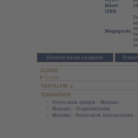
Méret:
24
ISBN:
Fe
an
ny
Megjegyzés:
ta
sz
ta
Értesítőt kérek a kiadóról
Értesít
ELŐSZÓ
Tovább
TARTALOM
TÉMAKÖRÖK
Folyóiratok, újságok
>
Műszaki
Műszaki
>
Vízgazdálkodás
Műszaki
>
Folyóiratok, közlemények
>