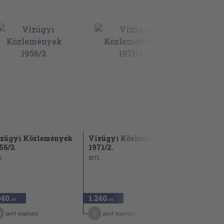
zügyi Közlemények
Vízügyi Közlemények
Vízügyi 
56/3.
1971/2.
1972/3.
6
1971
1972
940
1.240
940
,-Ft
,-Ft
,-Ft
0
6
5
pont kapható
pont kapható
pont kap