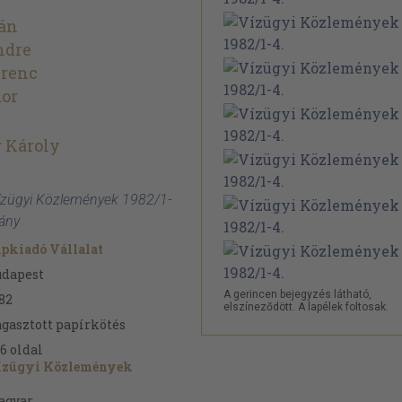
tán
ndre
erenc
dor
r Károly
 Vízügyi Közlemények 1982/1-
dány
pkiadó Vállalat
udapest
A gerincen bejegyzés látható,
82
elszíneződött. A lapélek foltosak.
gasztott papírkötés
6
oldal
ízügyi Közlemények
agyar