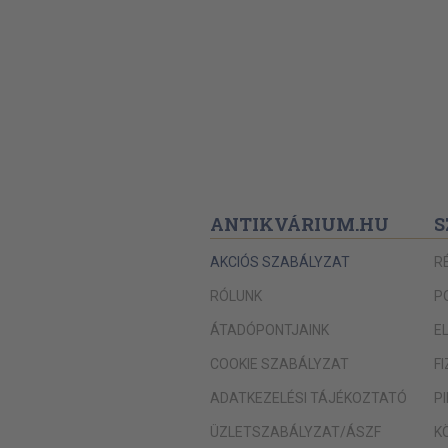
ANTIKVÁRIUM.HU
S
AKCIÓS SZABÁLYZAT
R
RÓLUNK
P
ÁTADÓPONTJAINK
E
COOKIE SZABÁLYZAT
F
ADATKEZELÉSI TÁJÉKOZTATÓ
P
ÜZLETSZABÁLYZAT/ÁSZF
K