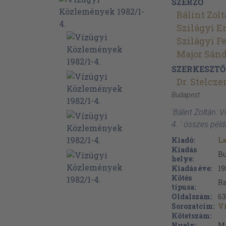
SZERZŐ
Bálint Zol
Szilágyi E
Szilágyi F
Major Sán
SZERKESZTŐ
Dr. Stelcze
Budapest
'Bálint Zoltán:
4. ' összes pél
Kiadó:
La
Kiadás
B
helye:
Kiadás éve:
19
Kötés
Ra
típusa:
Oldalszám:
63
Sorozatcím:
V
Kötetszám:
Nyelv:
M