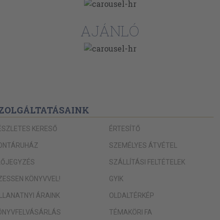
AJÁNLÓ
ZOLGÁLTATÁSAINK
ÉSZLETES KERESŐ
ÉRTESÍTŐ
ONTÁRUHÁZ
SZEMÉLYES ÁTVÉTEL
LŐJEGYZÉS
SZÁLLÍTÁSI FELTÉTELEK
IZESSEN KÖNYVVEL!
GYIK
ILLANATNYI ÁRAINK
OLDALTÉRKÉP
ÖNYVFELVÁSÁRLÁS
TÉMAKÖRI FA