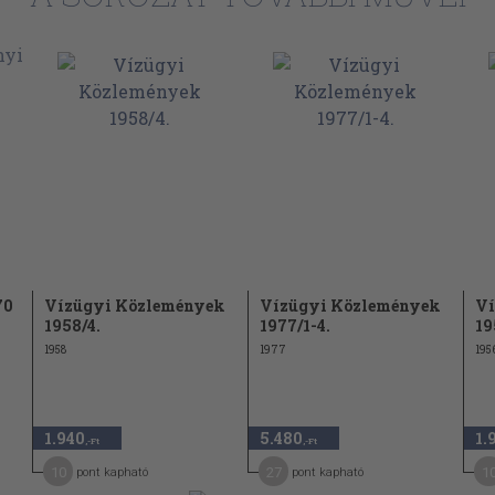
70
Vízügyi Közlemények
Vízügyi Közlemények
Ví
1958/4.
1977/1-4.
19
1958
1977
195
1.940
5.480
1.
,-Ft
,-Ft
10
27
1
pont kapható
pont kapható