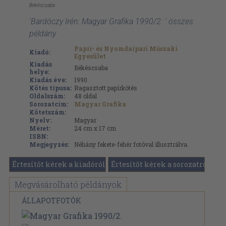
Békéscsaba
'Bardóczy Irén: Magyar Grafika 1990/2. ' összes
példány
Papír- és Nyomdaipari Műszaki
Kiadó:
Egyesület
Kiadás
Békéscsaba
helye:
Kiadás éve:
1990
Kötés típusa:
Ragasztott papírkötés
Oldalszám:
48
oldal
Sorozatcím:
Magyar Grafika
Kötetszám:
Nyelv:
Magyar
Méret:
24 cm x 17 cm
ISBN:
Megjegyzés:
Néhány fekete-fehér fotóval illusztrálva.
Értesítőt kérek a kiadóról
Értesítőt kérek a sorozatról
Megvásárolható példányok
ÁLLAPOTFOTÓK