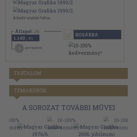
A borító enyhén foltos.
Állapot:
Jó
KOSÁRBA
1.140
,-Ft
9
pont kapható
TARTALOM
TÉMAKÖRÖK
A SOROZAT TOVÁBBI MŰVEI