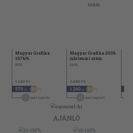
Magyar Grafika
Magyar Grafika 2006.
Mag
1976/6.
jubileumi szám
máj
1976
2006
2008
1.140 Ft
2.480 Ft
570
1.240
940
50
50
,-Ft
,-Ft
3
19
pont kapható
pont kapható
AJÁNLÓ