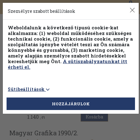
0
Toggle
Főmenü
Könyveink
navigation
Személyre szabott beállítások
Weboldalunk a következő típusú cookie-kat
alkalmazza: (1) weboldal működéséhez szükséges
technikai cookie, (2) funkcionális cookie, amely a
szolgáltatás igénybe vételét teszi az Ön számára
könnyebbé és gyorsabbá, (3) marketing cookie,
Válogasson több mint 1.000.000 kiadványunk közül
10-
amely alapján személyre szabott hirdetésekkel
100% kedvezménnyel!
kereshetjük meg Önt.
A sütiszabályzatunkat itt
érheti el.
Sütibeállítások
Vissza az előző oldalra
HOZZÁJÁRULOK
1.140
Kosárba
,-Ft
Magyar Grafika 1990/
2.