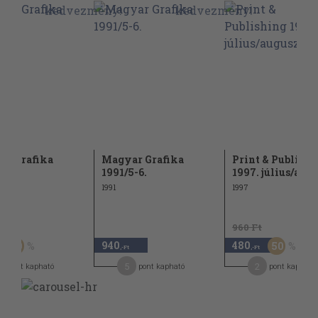
ar Grafika
Magyar Grafika
Print & Publishi
4.
1991/5-6.
1997. július/aug
1991
1997
Ft
960 Ft
940
480
50
50
,-Ft
,-Ft
5
2
pont kapható
pont kapható
pont kapható