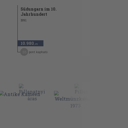
Südungarn im 10.
Jahrhundert
1991
10.980
,-Ft
55
pont kapható