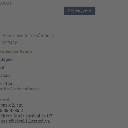
kóczi
Előjegyzem
ó: Pannonische Glasfunde in
s példány
kadémiai Kiadó
udapest
88
ászon
40
oldal
udia Archaeologica
émet
 cm x 21 cm
3-05-4286-2
fekete-fehér ábrával és 117
pes táblával illusztrálva.