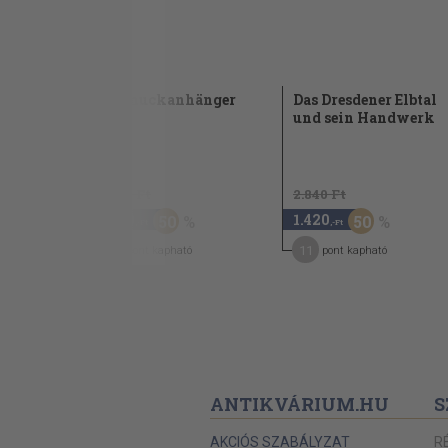
ténete
Schmuckanhänger
Das Dresdener Elbtal
und sein Handwerk
2.940 Ft
2.840 Ft
1.470
1.420
50
50
,-Ft
,-Ft
7
11
pont kapható
pont kapható
ANTIKVÁRIUM.HU
S
AKCIÓS SZABÁLYZAT
R