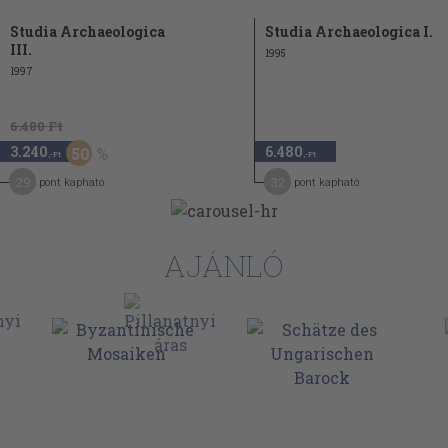
Studia Archaeologica
Studia Archaeologica I.
III.
1995
1997
6.480 Ft
3.240
6.480
50
,-Ft
,-Ft
29
32
pont kapható
pont kapható
AJÁNLÓ