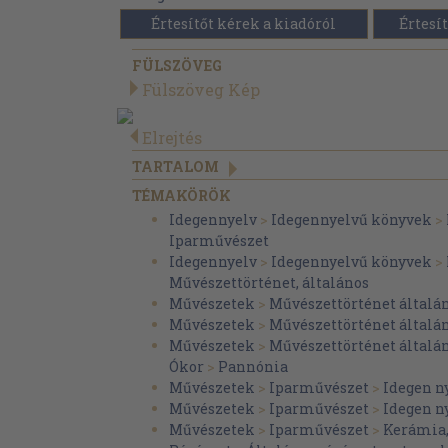
Értesítőt kérek a kiadóról
Értesít
FÜLSZÖVEG
Fülszöveg Kép
Elrejtés
TARTALOM
TÉMAKÖRÖK
Idegennyelv
>
Idegennyelvű könyvek
>
Iparművészet
Idegennyelv
>
Idegennyelvű könyvek
>
Művészettörténet, általános
Művészetek
>
Művészettörténet általá
Művészetek
>
Művészettörténet általá
Művészetek
>
Művészettörténet általá
Ókor
>
Pannónia
Művészetek
>
Iparművészet
>
Idegen n
Művészetek
>
Iparművészet
>
Idegen n
Művészetek
>
Iparművészet
>
Kerámia,