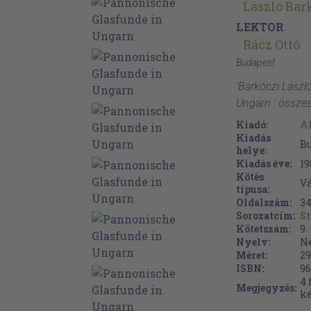
László Bar
LEKTOR
Rácz Ottó
Budapest
'Barkóczi Lászl
Ungarn ' össze
Kiadó:
A
Kiadás
B
helye:
Kiadás éve:
19
Kötés
V
típusa:
Oldalszám:
3
Sorozatcím:
St
Kötetszám:
9
Nyelv:
N
Méret:
29
ISBN:
96
4 
Megjegyzés:
ké