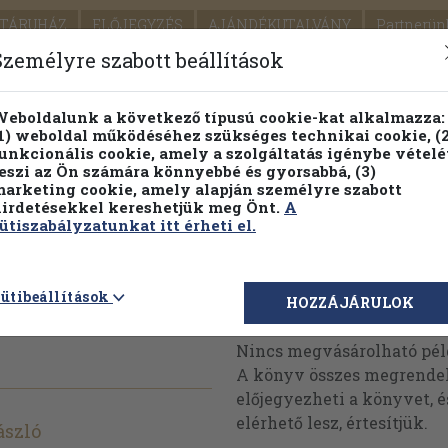
TÁRUHÁZ
ELŐJEGYZÉS
AJÁNDÉKUTALVÁNY
Partnerün
SZÁLLÍTÁS
SEGÍTSÉG
Személyre szabott beállítások
1.
Részletes kereső
Témaköri fa
eboldalunk a következő típusú cookie-kat alkalmazza:
1) weboldal működéséhez szükséges technikai cookie, (2
KIADV
unkcionális cookie, amely a szolgáltatás igénybe vételé
LEGNA
eszi az Ön számára könnyebbé és gyorsabbá, (3)
arketing cookie, amely alapján személyre szabott
PILLANATNYI ÁRAINK
FENNTARTHATÓ OLVASMÁN
irdetésekkel kereshetjük meg Önt.
A
ütiszabályzatunkat itt érheti el.
sfunde in
ütibeállítások
Megvásárolható 
HOZZÁJÁRULOK
Nincs megvásárolható pé
A könyv összes megrendelh
előjegyezheti a könyvet, 
elérhető lesz, értesítjük.
ászló