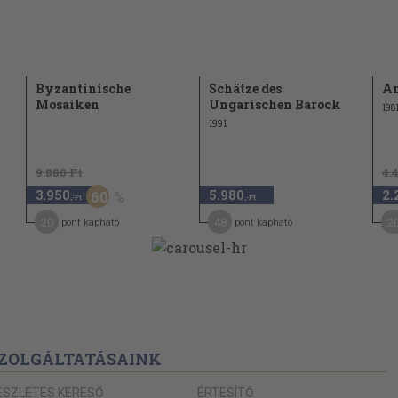
Byzantinische
Schätze des
An
Mosaiken
Ungarischen Barock
198
1991
9.880 Ft
4.
3.950
5.980
2.
60
,-Ft
,-Ft
20
48
2
pont kapható
pont kapható
ZOLGÁLTATÁSAINK
ÉSZLETES KERESŐ
ÉRTESÍTŐ