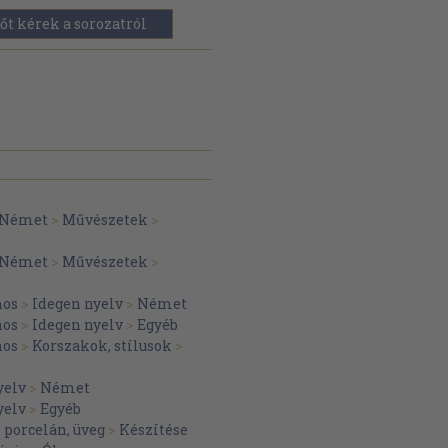
őt kérek a sorozatról
Német
>
Művészetek
>
Német
>
Művészetek
>
nos
>
Idegen nyelv
>
Német
nos
>
Idegen nyelv
>
Egyéb
nos
>
Korszakok, stílusok
>
yelv
>
Német
yelv
>
Egyéb
 porcelán, üveg
>
Készítése