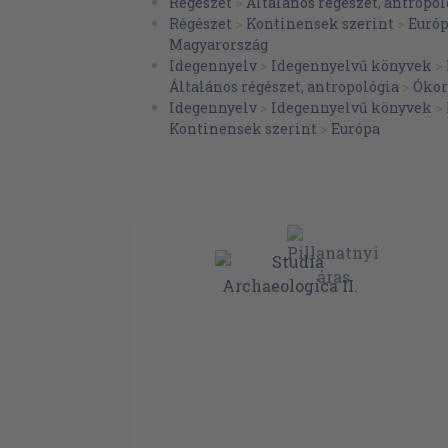
Régészet
>
Általános régészet, antropol
Régészet
>
Kontinensek szerint
>
Euró
Magyarország
Idegennyelv
>
Idegennyelvű könyvek
>
Általános régészet, antropológia
>
Ókor
Idegennyelv
>
Idegennyelvű könyvek
>
Kontinensek szerint
>
Európa