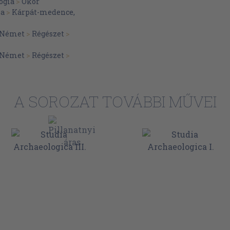
ógia
>
Ókor
pa
>
Kárpát-medence,
Német
>
Régészet
>
Német
>
Régészet
>
A SOROZAT TOVÁBBI MŰVEI