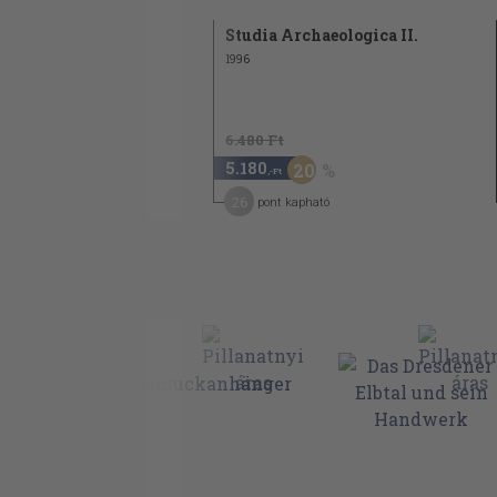
Studia Archaeologica II.
1996
6.480 Ft
5.180
20
,-Ft
26
pont kapható