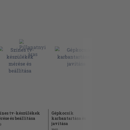
ínes tv-készülékek
Gépkocsik
rése és beállítása
karbantartása és
javítása
9
1960