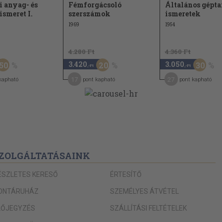
i anyag- és
Fémforgácsoló
Általános gépta
88
ismeret I.
szerszámok
ismeretek
93
zabása
1969
1954
99
abása
4.280 Ft
4.360 Ft
103
3.420
3.050
50
20
30
,-Ft
,-Ft
107
17
27
kapható
pont kapható
pont kapható
107
110
112
ZOLGÁLTATÁSAINK
ÉSZLETES KERESŐ
ÉRTESÍTŐ
ONTÁRUHÁZ
SZEMÉLYES ÁTVÉTEL
LŐJEGYZÉS
SZÁLLÍTÁSI FELTÉTELEK