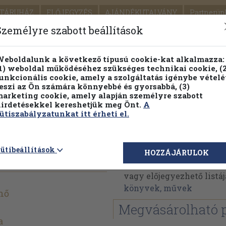
TÁRUHÁZ
ELŐJEGYZÉS
AJÁNDÉKUTALVÁNY
Partnerün
SZÁLLÍTÁS
SEGÍTSÉG
Személyre szabott beállítások
1.
Részletes kereső
Témaköri fa
eboldalunk a következő típusú cookie-kat alkalmazza:
1) weboldal működéséhez szükséges technikai cookie, (2
KIADV
unkcionális cookie, amely a szolgáltatás igénybe vételé
LEGNA
eszi az Ön számára könnyebbé és gyorsabbá, (3)
arketing cookie, amely alapján személyre szabott
PILLANATNYI ÁRAINK
FENNTARTHATÓ OLVASMÁN
irdetésekkel kereshetjük meg Önt.
A
ütiszabályzatunkat itt érheti el.
ldatár
Barkuti Jenő
ütibeállítások
HOZZÁJÁRULOK
Barkuti Jenő műveinek 
vagy előjegyezhető listáj
könyvek, művek
nő
Megvásárolható 
a