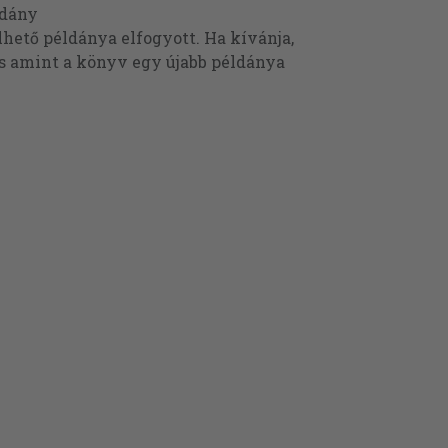
ldány
ető példánya elfogyott. Ha kívánja,
és amint a könyv egy újabb példánya