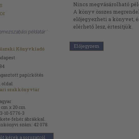
Nincs megvásárolható pé
s
A könyv összes megrendelh
or
előjegyezheti a könyvet, 
elérhető lesz, értesítjük.
Lemezszabási példatár '
Előjegyzem
űszaki Könyvkiadó
udapest
84
gasztott papírkötés
1
oldal
ari szakkönyvtár
agyar
 cm x 20 cm
3-10-5776-3
kete-fehér ábrákkal.
nkönyvi szám: 42 078.
őt kérek a sorozatról