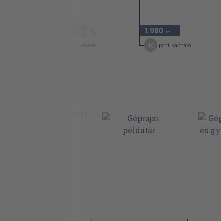
Egyszerű hasábfelületek szabása
1.630 Ft
Szögletes szelvényű csőelágazások szab
1.140
1.980
30
,-Ft
,-Ft
Szögletes szelvényű könyökcsövek szab
10
10
pont kapható
pont kapható
Gúla lakú idomok szabása
Gúla lakú idomok a képsíkrendszerben
Gúlafelületek szabása
Szögletes szelvényű szűkülő elágazó csö
Szögletes szelvényű szűkítő könyökcsöv
Henger alakú idomok szabása
Henger felületek síkba terítése
Hengerfelületek szabása
Kör szelvényű elágazó könyökcsövek sz
Kúp alakú idomok szabása
Kúpfelületek síkba terítése