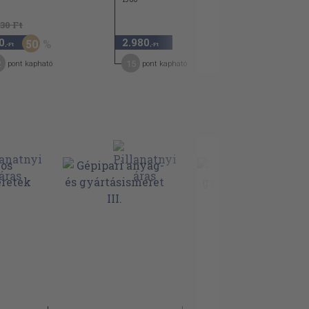
630 Ft
0
2.980
50
,-Ft
,-Ft
2
15
pont kapható
pont kapható