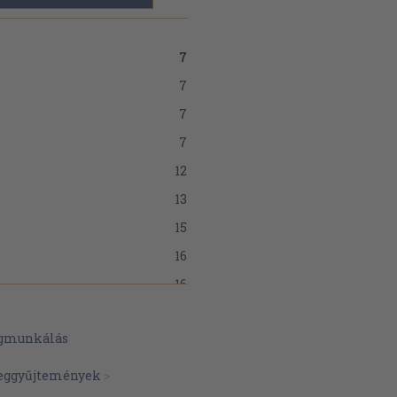
7
7
7
7
12
13
15
16
16
18
gmunkálás
20
sok
24
veggyűjtemények
>