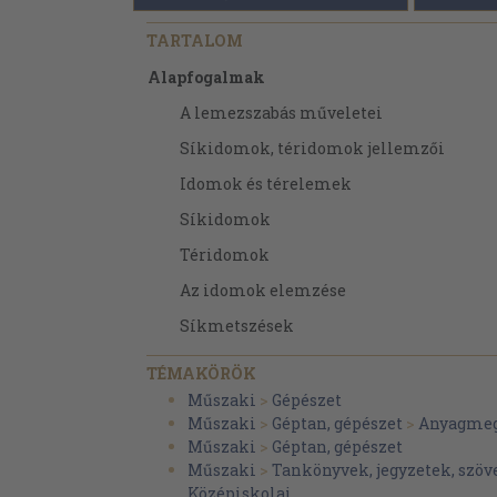
TARTALOM
Alapfogalmak
A lemezszabás műveletei
Síkidomok, téridomok jellemzői
Idomok és térelemek
Síkidomok
Téridomok
Az idomok elemzése
Síkmetszések
Ferde helyzetű téridomok keletkezése
TÉMAKÖRÖK
A téridomok áthatása
Műszaki
>
Gépészet
Műszaki
>
Géptan, gépészet
>
Anyagme
Sík- és téridomokra vonatkozó számítá
Műszaki
>
Géptan, gépészet
Alapszerkesztések
Műszaki
>
Tankönyvek, jegyzetek, szö
Középiskolai