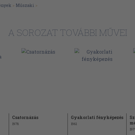
24
ények
>
Műszaki
>
mosok
25
27
zása
A SOROZAT TOVÁBBI MŰVEI
27
28
29
ása
31
31
zabása
34
abása
íkalapok
35
38
Csatornázás
Gyakorlati fényképezés
Sz
39
mé
1978
1961
39
197