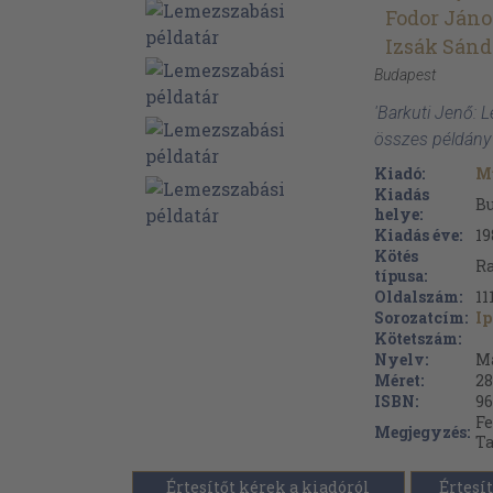
Fodor Jáno
Izsák Sánd
Budapest
'Barkuti Jenő: 
összes példány
Kiadó:
M
Kiadás
B
helye:
Kiadás éve:
19
Kötés
Ra
típusa:
Oldalszám:
11
Sorozatcím:
Ip
Kötetszám:
Nyelv:
M
Méret:
28
ISBN:
96
Fe
Megjegyzés:
Ta
Értesítőt kérek a kiadóról
Értesít