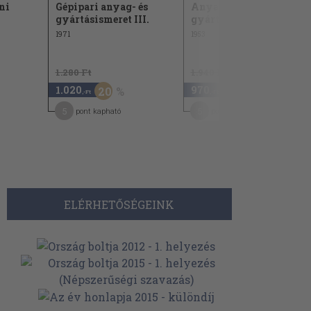
ni
Gépipari anyag- és
Anyag- és
gyártásismeret III.
gyártásismeret I.
1971
1953
1.280 Ft
1.940 Ft
1.020
970
20
50
,-Ft
,-Ft
5
5
pont kapható
pont kapható
ELÉRHETŐSÉGEINK