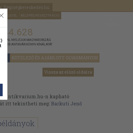
k: Régiségkereskedés.hu
A kosaram
HÍRLEVÉL
BELÉPÉS/REGISZTRÁCIÓ
MÉG
0
5000
Ft
144.628
)
ÁNNYAL NYÚJTJUK MAGYARORSZÁG
t
GYOBB ANTIKVÁR KÖNYV-KÍNÁLATÁT
YOK
KÖTELEZŐ ÉS AJÁNLOTT OLVASMÁNYOK
Vissza az előző oldalra
az Antikvarium.hu-n kapható
át itt tekintheti meg:
Barkuti Jenő
példányok