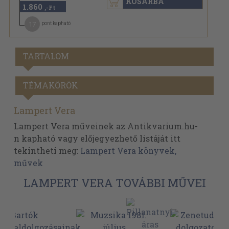
KOSÁRBA
1.860
,-Ft
17
pont kapható
TARTALOM
TÉMAKÖRÖK
Lampert Vera
Lampert Vera műveinek az Antikvarium.hu-
n kapható vagy előjegyezhető listáját itt
tekintheti meg:
Lampert Vera könyvek,
művek
LAMPERT VERA TOVÁBBI MŰVEI