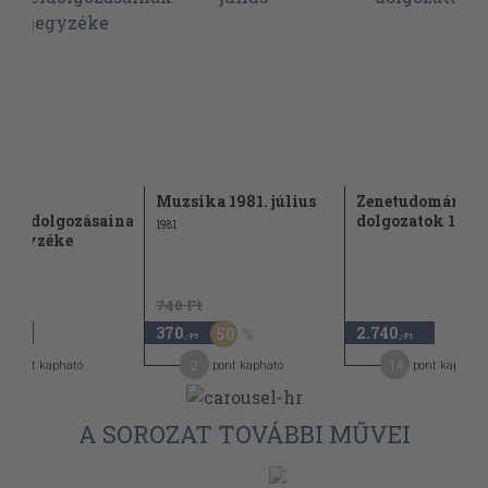
ók
Muzsika 1981. július
Zenetudományi
lfeldolgozásainak
dolgozatok 1978
1981
sjegyzéke
740 Ft
370
2.740
50
,-Ft
,-Ft
,-Ft
5
2
14
pont kapható
pont kapható
pont kapható
A SOROZAT TOVÁBBI MŰVEI