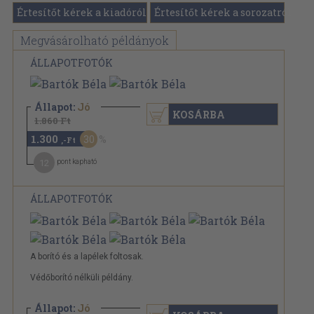
Értesítőt kérek a kiadóról
Értesítőt kérek a sorozatról
Megvásárolható példányok
ÁLLAPOTFOTÓK
Állapot:
Jó
KOSÁRBA
1.860 Ft
1.300
30
,-Ft
12
pont kapható
ÁLLAPOTFOTÓK
A borító és a lapélek foltosak.
Védőborító nélküli példány.
Állapot:
Jó