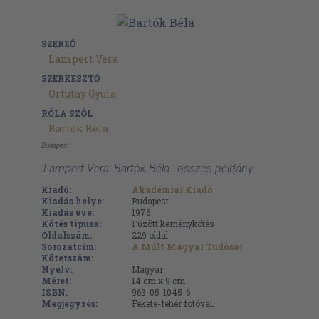
SZERZŐ
Lampert Vera
SZERKESZTŐ
Ortutay Gyula
RÓLA SZÓL
Bartók Béla
Budapest
'Lampert Vera: Bartók Béla ' összes példány
Kiadó:
Akadémiai Kiadó
Kiadás helye:
Budapest
Kiadás éve:
1976
Kötés típusa:
Fűzött keménykötés
Oldalszám:
229
oldal
Sorozatcím:
A Múlt Magyar Tudósai
Kötetszám:
Nyelv:
Magyar
Méret:
14 cm x 9 cm
ISBN:
963-05-1045-6
Megjegyzés:
Fekete-fehér fotóval.