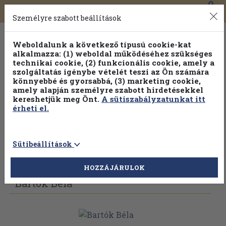
0
Toggle
Főmenü
Könyveink
navigation
Személyre szabott beállítások
Weboldalunk a következő típusú cookie-kat
alkalmazza: (1) weboldal működéséhez szükséges
technikai cookie, (2) funkcionális cookie, amely a
szolgáltatás igénybe vételét teszi az Ön számára
könnyebbé és gyorsabbá, (3) marketing cookie,
amely alapján személyre szabott hirdetésekkel
kereshetjük meg Önt.
A sütiszabályzatunkat itt
érheti el.
Sütibeállítások
Vissza az előző oldalra
Válasszon példányt
HOZZÁJÁRULOK
Bartók Béla