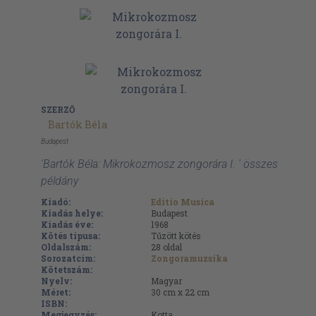
SZERZŐ
Bartók Béla
Budapest
'Bartók Béla: Mikrokozmosz zongorára I. ' összes
példány
Kiadó:
Editio Musica
Kiadás helye:
Budapest
Kiadás éve:
1968
Kötés típusa:
Tűzött kötés
Oldalszám:
28
oldal
Sorozatcím:
Zongoramuzsika
Kötetszám:
Nyelv:
Magyar
Méret:
30 cm x 22 cm
ISBN:
Megjegyzés:
Kotta.