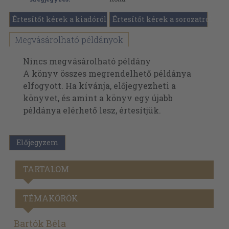
Értesítőt kérek a kiadóról
Értesítőt kérek a sorozatról
Megvásárolható példányok
Nincs megvásárolható példány
A könyv összes megrendelhető példánya
elfogyott. Ha kívánja, előjegyezheti a
könyvet, és amint a könyv egy újabb
példánya elérhető lesz, értesítjük.
Előjegyzem
TARTALOM
TÉMAKÖRÖK
Bartók Béla