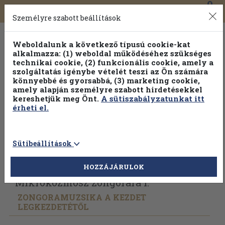
0
Toggle
Főmenü
Könyveink
navigation
Személyre szabott beállítások
Weboldalunk a következő típusú cookie-kat
alkalmazza: (1) weboldal működéséhez szükséges
technikai cookie, (2) funkcionális cookie, amely a
szolgáltatás igénybe vételét teszi az Ön számára
könnyebbé és gyorsabbá, (3) marketing cookie,
amely alapján személyre szabott hirdetésekkel
kereshetjük meg Önt.
A sütiszabályzatunkat itt
érheti el.
Sütibeállítások
Vissza az előző oldalra
Válasszon példányt
HOZZÁJÁRULOK
Mikrokozmosz zongorára I.
ZONGORAMUZSIKA A KEZDET
LEGKEZDETÉTŐL