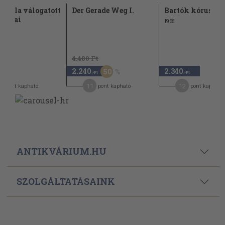
k Béla válogatott
Der Gerade Weg I.
Bartók kórusmű
 írásai
1965
4.480 Ft
2.240
2.340
50
,-Ft
,-Ft
,-Ft
4
11
12
pont kapható
pont kapható
pont kapható
ANTIKVÁRIUM.HU
SZOLGÁLTATÁSAINK