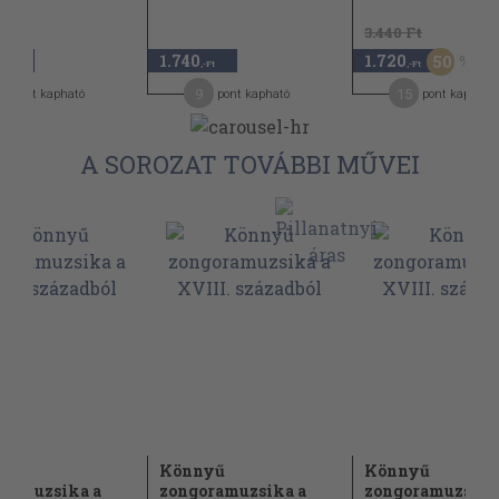
3.440 Ft
1.740
1.720
50
,-Ft
,-Ft
,-Ft
4
9
15
pont kapható
pont kapható
pont kapható
A SOROZAT TOVÁBBI MŰVEI
yű
Könnyű
Könnyű
oramuzsika a
zongoramuzsika a
zongoramuzsika