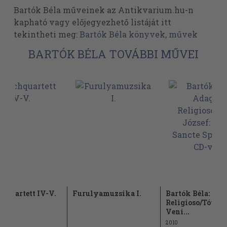
Bartók Béla műveinek az Antikvarium.hu-n
kapható vagy előjegyezhető listáját itt
tekintheti meg:
Bartók Béla könyvek, művek
BARTÓK BÉLA TOVÁBBI MŰVEI
chquartett IV-V.
Furulyamuzsika I.
Bartók Béla: Ada
Religioso/Tóth J
Veni...
2010