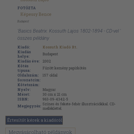
FOTÓZTA
Képessy Bence
Budapest
'Basics Beatrix: Kossuth Lajos 1802-1894 - CD-vel '
összes példány
Kiadó:
Kossuth Kiadó Rt.
Kiadás
Budapest
helye:
Kiadás éve:
2002
Kötés
Fűzött kemény papírkötés
típusa:
Oldalszám:
157
oldal
Sorozatcím:
Kötetszám:
Nyelv:
Magyar
Méret:
30 cm x 21 cm
ISBN:
963-09-4342-5
Színes és fekete-fehér illusztrációkkal. CD-
Megjegyzés:
melléklettel.
Értesítőt kérek a kiadóról
Megvásárolható példányok