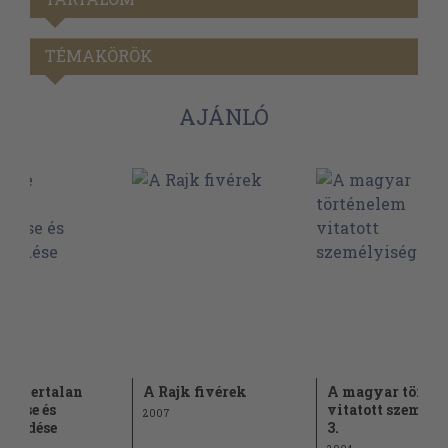
TÉMAKÖRÖK
AJÁNLÓ
re Bertalan
A Rajk fivérek
A magyar történ
tetése és
vitatott személy
2007
kezdése
3.