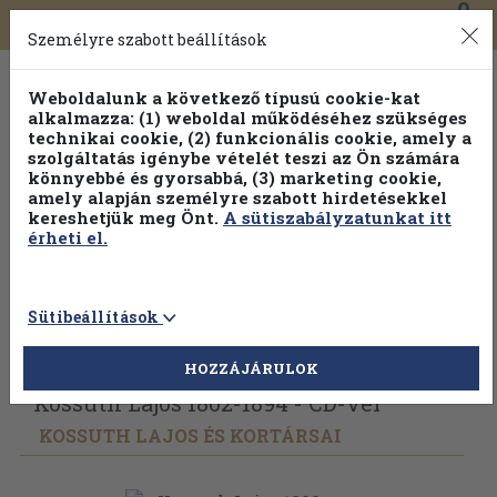
0
Toggle
Főmenü
Könyveink
navigation
Személyre szabott beállítások
Weboldalunk a következő típusú cookie-kat
alkalmazza: (1) weboldal működéséhez szükséges
technikai cookie, (2) funkcionális cookie, amely a
szolgáltatás igénybe vételét teszi az Ön számára
könnyebbé és gyorsabbá, (3) marketing cookie,
amely alapján személyre szabott hirdetésekkel
kereshetjük meg Önt.
A sütiszabályzatunkat itt
érheti el.
Sütibeállítások
Vissza az előző oldalra
Válasszon példányt
HOZZÁJÁRULOK
Kossuth Lajos 1802-1894 - CD-vel
KOSSUTH LAJOS ÉS KORTÁRSAI