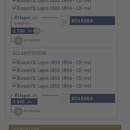
Állapot:
Jó
KOSÁRBA
3.940 Ft
2.750
30
,-Ft
41
pont kapható
ÁLLAPOTFOTÓK
Állapot:
Jó
KOSÁRBA
3.940
,-Ft
59
pont kapható
TARTALOM