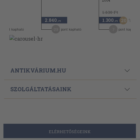
2004
1.630 Ft
2.840
1.300
20
-Ft
,-Ft
,-Ft
1
23
7
pont kapható
pont kapható
pont kapható
ANTIKVÁRIUM.HU
SZOLGÁLTATÁSAINK
ELÉRHETŐSÉGEINK