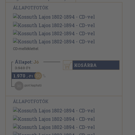
ÁLLAPOTFOTÓK
CD-melléklettel.
Állapot:
Jó
KOSÁRBA
3.940 Ft
1.970
50
,-Ft
30
pont kapható
ÁLLAPOTFOTÓK