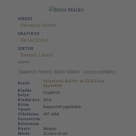
SZERZŐ
Salamon Ferenc
GRAFIKUS
Sarlós Endre
LEKTOR
Ravazdi László
Szigetvár
'Salamon Ferenc: Bátor Márkó ' összes példány
Szigetvári Kultúr- és Zöld Zóna
Kiadó:
Egyesület
Kiadás
Szigetvár
helye:
Kiadás éve:
2014
Kötés
Ragasztott papírkötés
típusa:
Oldalszám:
467
oldal
Sorozatcím:
Kötetszám:
Nyelv:
Magyar
Méret:
22 cm x 16 cm