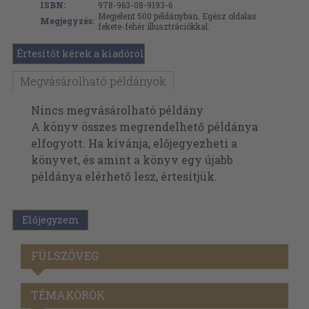
ISBN:
978-963-08-9193-6
Megjelent 500 példányban. Egész oldalas
Megjegyzés:
fekete-fehér illusztrációkkal.
Értesítőt kérek a kiadóról
Megvásárolható példányok
Nincs megvásárolható példány
A könyv összes megrendelhető példánya
elfogyott. Ha kívánja, előjegyezheti a
könyvet, és amint a könyv egy újabb
példánya elérhető lesz, értesítjük.
Előjegyzem
FÜLSZÖVEG
TÉMAKÖRÖK