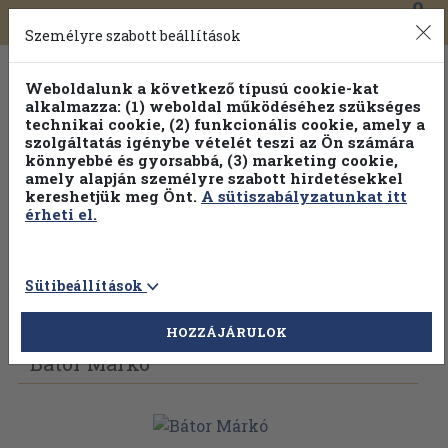
0
Toggle
Főmenü
Könyveink
navigation
Személyre szabott beállítások
Weboldalunk a következő típusú cookie-kat
alkalmazza: (1) weboldal működéséhez szükséges
technikai cookie, (2) funkcionális cookie, amely a
szolgáltatás igénybe vételét teszi az Ön számára
könnyebbé és gyorsabbá, (3) marketing cookie,
amely alapján személyre szabott hirdetésekkel
kereshetjük meg Önt.
A sütiszabályzatunkat itt
érheti el.
Sütibeállítások
Vissza az előző oldalra
Válasszon példányt
HOZZÁJÁRULOK
Bátor Márkó