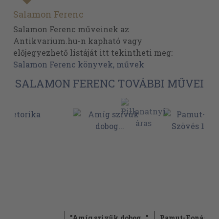
Salamon Ferenc
Salamon Ferenc műveinek az
Antikvarium.hu-n kapható vagy
előjegyezhető listáját itt tekintheti meg:
Salamon Ferenc könyvek, művek
SALAMON FERENC TOVÁBBI MŰVEI
ika
"Amíg szivük dobog..."
Pamut-Fonás-Sz