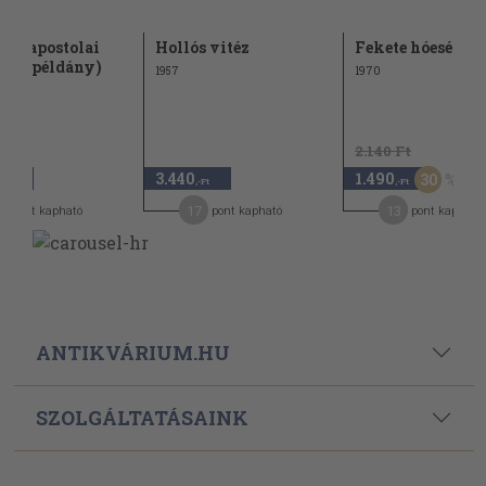
dög apostolai
Hollós vitéz
Fekete hóesés
kált példány)
1957
1970
2.140 Ft
3.440
1.490
30
,-Ft
,-Ft
,-Ft
7
17
13
pont kapható
pont kapható
pont kapható
ANTIKVÁRIUM.HU
SZOLGÁLTATÁSAINK