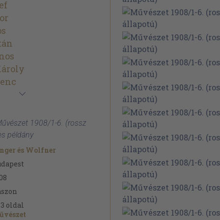
ef
or
os
tán
nos
Károly
renc
Művészet 1908/1-6. (rossz
zes példány
nger és Wolfner
udapest
08
ászon
23
oldal
űvészet