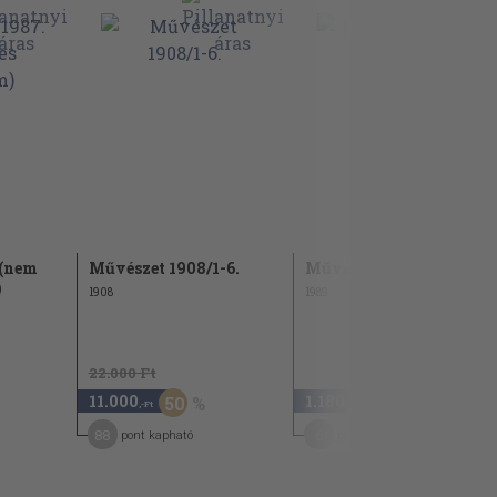
 (nem
Művészet 1908/1-6.
Művészet 1989. február
)
1908
1989
22.000 Ft
11.000
1.180
50
,-Ft
,-Ft
88
6
pont kapható
pont kapható