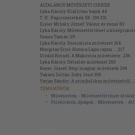
ÁLTALÁNOS MŰVÉSZETI CIKKEK
Lyka Károly: Kiállítási bajok 44
T. H.: Papirszeletkék 58.. 199 331
Eisler Mihály József: Valeur és vonal 83
Lyka Károly: Művészettörténet a középiskol
Szana Tamás 119
Lyka Károly: Szocialista művészet 154
Margitay Ernő: Kozma Lajos rajzai ... .217
Divald Kornél: A Makovica művészete . 236
Lyka Károly: Délszláv művészet 250
Bayer József: Régi magyar művészek 299
Takács Zoltán: Doby Jenő 355
Varjas Sándor: A szimbolikus művészetről. . 
FESTÉSZET
TÉMAKÖRÖK
Laban Ferdinánd: A Paczka művészpár
Művészetek
>
Művészettörténet általá
Lázár Béla: Gauguin 34
Folyóiratok, újságok
>
Művészetek
>
Ál
P -r L.: Régi képekről 51
Nyári Sándor dr.: Brocky Károlyról 147
Meszlény Rikárd: Fantin-Latour 178
Körősfői Aladár: Gálién-Kalela Axeli művész
Gerő Ödön: Képek látása és képek hatása 225