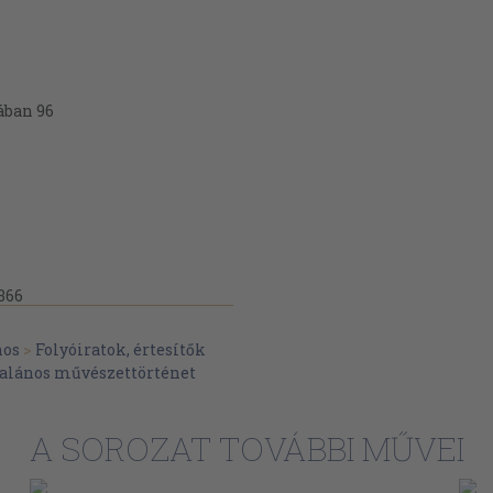
ában 96
366
nos
>
Folyóiratok, értesítők
talános művészettörténet
A SOROZAT TOVÁBBI MŰVEI
etéről 190