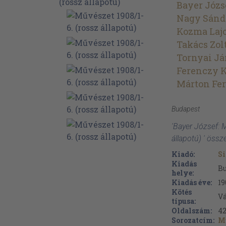
Bayer Józs
Nagy Sánd
Kozma Laj
Takács Zol
Tornyai Já
Ferenczy 
Márton Fe
Budapest
'Bayer József: 
állapotú) ' öss
Kiadó:
Si
Kiadás
B
helye:
Kiadás éve:
19
Kötés
V
típusa:
Oldalszám:
4
Sorozatcím:
M