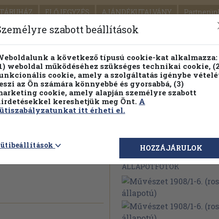
TÁRUHÁZ
ELŐJEGYZÉS
AJÁNDÉKUTALVÁNY
Partnerün
SZÁLLÍTÁS
SEGÍTSÉG
Személyre szabott beállítások
1.
Részletes kereső
Témaköri fa
eboldalunk a következő típusú cookie-kat alkalmazza:
1) weboldal működéséhez szükséges technikai cookie, (2
KIADV
unkcionális cookie, amely a szolgáltatás igénybe vételé
LEGNA
eszi az Ön számára könnyebbé és gyorsabbá, (3)
arketing cookie, amely alapján személyre szabott
PILLANATNYI ÁRAINK
FENNTARTHATÓ OLVASMÁN
irdetésekkel kereshetjük meg Önt.
A
ütiszabályzatunkat itt érheti el.
-6. (rossz
ütibeállítások
Megvásárolható 
HOZZÁJÁRULOK
ÁLLAPOTFOTÓK