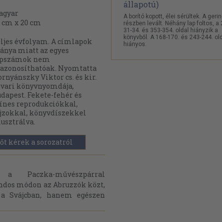
agyar
A borító kopott, élei sérültek. A geri
 cm x 20 cm
részben levált. Néhány lap foltos, a 
31-34. és 353-354. oldal hiányzik a
könyvből. A 168-170. és 243-244. ol
ljes évfolyam. A címlapok
hiányos.
ánya miatt az egyes
apszámok nem
azonosíthatóak. Nyomtatta
rnyánszky Viktor cs. és kir.
vari könyvnyomdája,
dapest. Fekete-fehér és
ínes reprodukciókkal,
jzokkal, könyvdíszekkel
lusztrálva.
őt kérek a sorozatról
a Paczka-művészpárral
dos módon az Abruzzók közt,
a Svájcban, hanem egészen