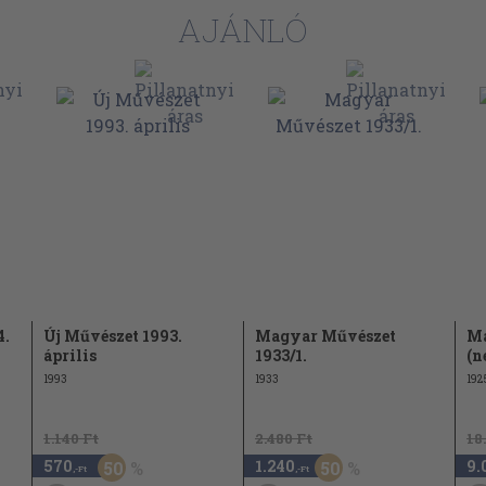
l.
AJÁNLÓ
, 273., 338. l.
1 l.
4.
Új Művészet 1993.
Magyar Művészet
Ma
április
1933/1.
(n
1993
1933
192
1.140 Ft
2.480 Ft
18
570
1.240
9.
50
50
,-Ft
,-Ft