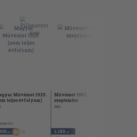
gyar Művészet 1925.
Művészet 1983.
Művészet 1
em teljes évfolyam)
szeptember
1912
5
1983
.000 Ft
22.000 Ft
000
1.180
11.000
50
,-Ft
,-Ft
,-Ft