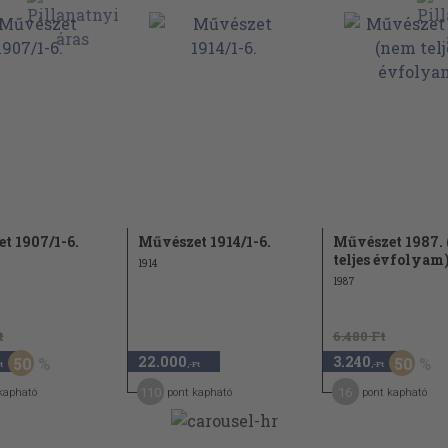
, 390
él 306
s ifjai 169
 90
t 1907/1-6.
Művészet 1914/1-6.
Művészet 1987.
teljes évfolyam
1914
kányának történetéhez 194
1987
lep 373
t
6.480 Ft
22.000
3.240
50
50
t
,-Ft
,-Ft
110
16
kapható
pont kapható
pont kapható