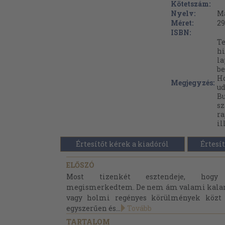
Kötetszám:
Nyelv:
M
Méret:
29
ISBN:
Te
hi
l
be
Ho
Megjegyzés:
ud
Bu
sz
ra
il
Értesítőt kérek a kiadóról
Értesít
ELŐSZÓ
Most tizenkét esztendeje, hogy 
megismerkedtem. De nem ám valami kalan
vagy holmi regényes körülmények közt 
egyszerűen és...
Tovább
TARTALOM