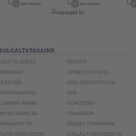
5
6
4
pont kapható
pont kapható
1
ZOLGÁLTATÁSAINK
ÉSZLETES KERESŐ
ÉRTESÍTŐ
ONTÁRUHÁZ
SZEMÉLYES ÁTVÉTEL
LŐJEGYZÉS
SZÁLLÍTÁSI FELTÉTELEK
IZESSEN KÖNYVVEL!
GYIK
ILLANATNYI ÁRAINK
OLDALTÉRKÉP
ÖNYVFELVÁSÁRLÁS
TÉMAKÖRI FA
SOMAGKÖVETÉS
ÉRDEKES TÉMAKÖREINK
ÍRLEVÉL FELIRATKOZÁS
ELÁLLÁS A SZERZŐDÉSTŐL