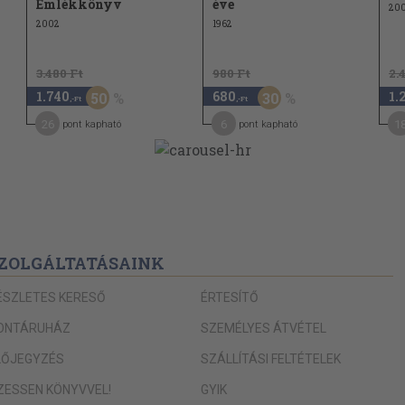
Emlékkönyv
éve
20
2002
1962
3.480 Ft
980 Ft
2.
1.740
680
1.
50
30
,-Ft
,-Ft
26
6
1
pont kapható
pont kapható
ZOLGÁLTATÁSAINK
ÉSZLETES KERESŐ
ÉRTESÍTŐ
ONTÁRUHÁZ
SZEMÉLYES ÁTVÉTEL
LŐJEGYZÉS
SZÁLLÍTÁSI FELTÉTELEK
IZESSEN KÖNYVVEL!
GYIK