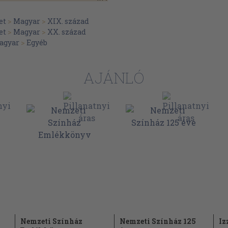
193
199
et
>
Magyar
>
XIX. század
et
>
Magyar
>
XX. század
205
agyar
>
Egyéb
211
AJÁNLÓ
Nemzeti Színház
Nemzeti Színház 125
Iz