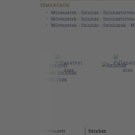
Összefoglaló (németül)
TÉMAKÖRÖK
Összefoglaló (franciául)
Művészetek
>
Színház
>
Színháztörtén
Művészetek
>
Színház
>
Színháztörtén
Összefoglaló (oroszul)
Művészetek
>
Színház
>
Színházak
>
M
Bibliográfia
lai
Szegedi Nemzeti
Színház