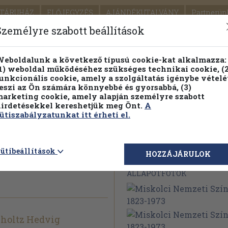
TÁRUHÁZ
ELŐJEGYZÉS
AJÁNDÉKUTALVÁNY
Partnerün
SZÁLLÍTÁS
SEGÍTSÉG
Személyre szabott beállítások
1.
Részletes kereső
Témaköri fa
eboldalunk a következő típusú cookie-kat alkalmazza:
1) weboldal működéséhez szükséges technikai cookie, (2
KIADV
unkcionális cookie, amely a szolgáltatás igénybe vételé
LEGNA
eszi az Ön számára könnyebbé és gyorsabbá, (3)
arketing cookie, amely alapján személyre szabott
PILLANATNYI ÁRAINK
FENNTARTHATÓ OLVASMÁN
irdetésekkel kereshetjük meg Önt.
A
ütiszabályzatunkat itt érheti el.
i Színház
ütibeállítások
Megvásárolható 
HOZZÁJÁRULOK
ÁLLAPOTFOTÓK
choltz Hedvig