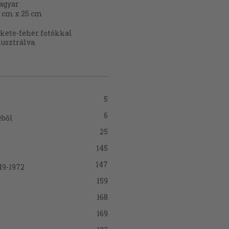
agyar
 cm x 25 cm
kete-fehér fotókkal
lusztrálva.
5
6
éből
25
145
147
49-1972
159
168
169