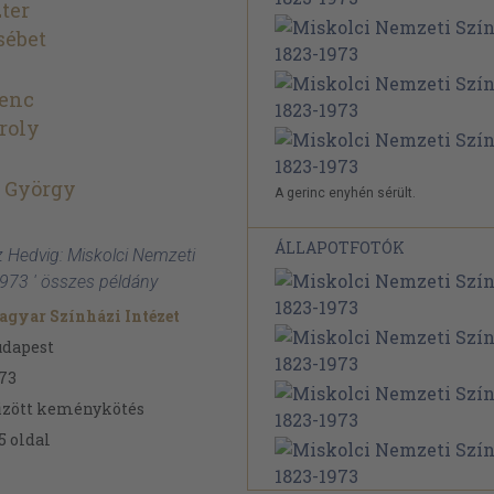
ter
sébet
renc
roly
y György
A gerinc enyhén sérült.
ÁLLAPOTFOTÓK
tz Hedvig: Miskolci Nemzeti
973 ' összes példány
gyar Színházi Intézet
udapest
73
űzött keménykötés
5
oldal