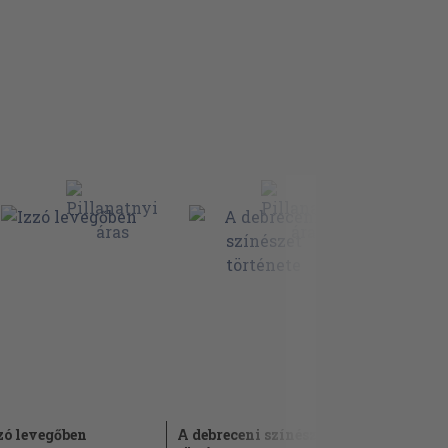
zó levegőben
A debreceni színészet
Színházép