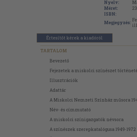
Nyelv:
M
Méret:
23
ISBN:
Fe
Megjegyzés:
il
Értesítőt kérek a kiadóról
TARTALOM
Bevezető
Fejezetek a miskolci színészet történet
Illusztrációk
Adattár
A Miskolci Nemzeti Színház műsora 19
Név- és címmutató
A miskolci színigazgatók névsora
A színészek szerepkatalógusa 1949-1972