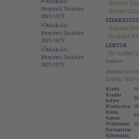
György Esz
Berkes Erz
SZERKESZTŐ
Katona Fe
Szakáts Ká
LEKTOR
Dr. Székel
Budapest
'Belitska Schol
Színház 1823-1
Kiadó:
Ma
Kiadás
B
helye:
Kiadás éve:
19
Kötés
F
típusa:
Oldalszám:
21
Sorozatcím:
Kötetszám: