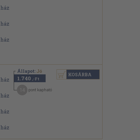
Állapot:
Jó
KOSÁRBA
1.740
,-Ft
14
pont kapható