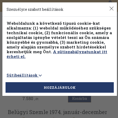
0
Toggle
Főmenü
Könyveink
navigation
Személyre szabott beállítások
Weboldalunk a következő típusú cookie-kat
alkalmazza: (1) weboldal működéséhez szükséges
technikai cookie, (2) funkcionális cookie, amely a
szolgáltatás igénybe vételét teszi az Ön számára
könnyebbé és gyorsabbá, (3) marketing cookie,
amely alapján személyre szabott hirdetésekkel
kereshetjük meg Önt.
A sütiszabályzatunkat itt
érheti el.
Sütibeállítások
Vissza az előző oldalra
HOZZÁJÁRULOK
7.580
Kosárba
,-Ft
Belügyi Szemle 1974. január-december