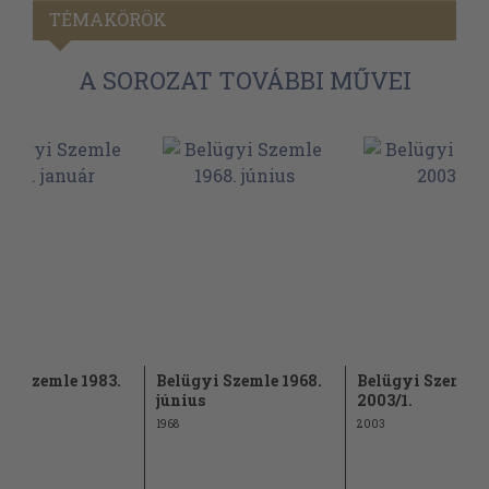
TÉMAKÖRÖK
A SOROZAT TOVÁBBI MŰVEI
yi Szemle 1983.
Belügyi Szemle 1968.
Belügyi Szemle
r
június
2003/1.
1968
2003