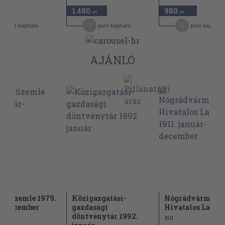
1.480
980
,-Ft
,-Ft
,-Ft
7
5
pont kapható
pont kapható
pont kapható
AJÁNLÓ
yi Szemle 1979.
Közigazgatási-
Nógrádvármegy
r-december
gazdasági
Hivatalos Lapja 19
döntvénytár 1992.
1911