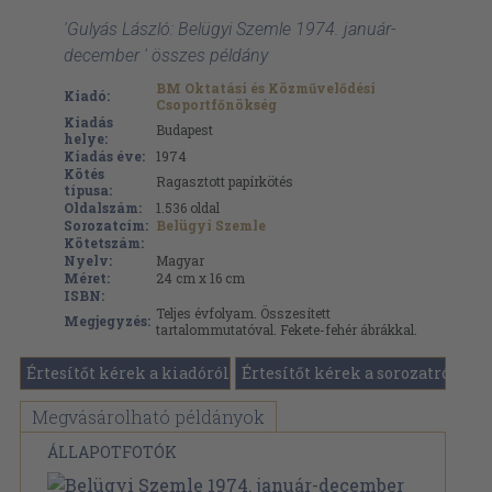
'Gulyás László: Belügyi Szemle 1974. január-
december ' összes példány
BM Oktatási és Közművelődési
Kiadó:
Csoportfőnökség
Kiadás
Budapest
helye:
Kiadás éve:
1974
Kötés
Ragasztott papírkötés
típusa:
Oldalszám:
1.536
oldal
Sorozatcím:
Belügyi Szemle
Kötetszám:
Nyelv:
Magyar
Méret:
24 cm x 16 cm
ISBN:
Teljes évfolyam. Összesített
Megjegyzés:
tartalommutatóval. Fekete-fehér ábrákkal.
Értesítőt kérek a kiadóról
Értesítőt kérek a sorozatról
Megvásárolható példányok
ÁLLAPOTFOTÓK