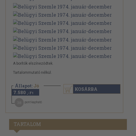
A borítók elszíneződtek.
Tartalommutató nélkül.
Állapot:
Jó
KOSÁRBA
7.580
,-Ft
38
pont kapható
TARTALOM