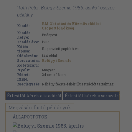
'Tóth Péter: Belügyi Szemle 1985. április ' összes
példány
BM Oktatási és Közművelődési
Kiadó:
Csoportfőnökség
Kiadás
Budapest
helye:
Kiadás éve:
1985
Kötés
Ragasztott papírkötés
típusa:
Oldalszám:
144
oldal
Sorozatcím:
Belügyi Szemle
Kötetszám:
Nyelv:
Magyar
Méret:
24 cm x 16 cm
ISBN:
Megjegyzés:
Néhány fekete-fehér illusztrációt tartalmaz.
Értesítőt kérek a kiadóról
Értesítőt kérek a sorozatról
Megvásárolható példányok
ÁLLAPOTFOTÓK