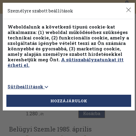
0
Toggle
Főmenü
Könyveink
navigation
Személyre szabott beállítások
Weboldalunk a következő típusú cookie-kat
alkalmazza: (1) weboldal működéséhez szükséges
technikai cookie, (2) funkcionális cookie, amely a
szolgáltatás igénybe vételét teszi az Ön számára
könnyebbé és gyorsabbá, (3) marketing cookie,
amely alapján személyre szabott hirdetésekkel
kereshetjük meg Önt.
A sütiszabályzatunkat itt
érheti el.
Sütibeállítások
Vissza az előző oldalra
HOZZÁJÁRULOK
1.280
Kosárba
,-Ft
Belügyi Szemle 1985. április