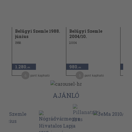
74.
Belügyi Szemle 1988.
Belügyi Szemle
Bel
június
2004/10.
júli
1988
2004
1973
1.280
980
1.2
,-Ft
,-Ft
6
5
pont kapható
pont kapható
AJÁNLÓ