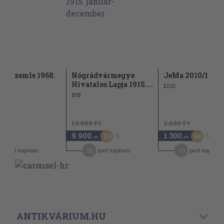
yi Szemle 1968.
Nógrádvármegye
JeMa 2010/1
ius
Hivatalos Lapja 1915....
2010
1915
19.800 Ft
2.600 Ft
9.900
1.300
50
50
-Ft
,-Ft
,-Ft
50
10
pont kapható
pont kapható
pont kapható
ANTIKVÁRIUM.HU