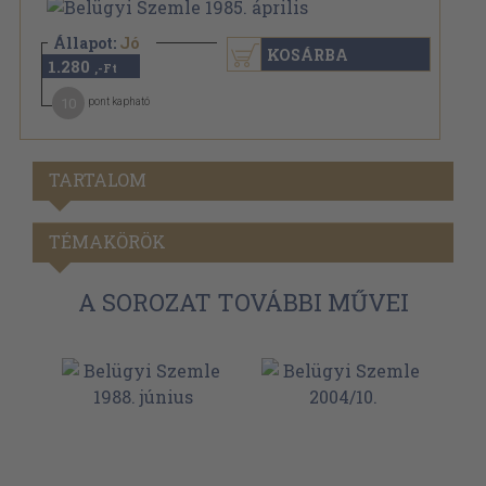
Állapot:
Jó
KOSÁRBA
1.280
,-Ft
10
pont kapható
TARTALOM
TÉMAKÖRÖK
A SOROZAT TOVÁBBI MŰVEI