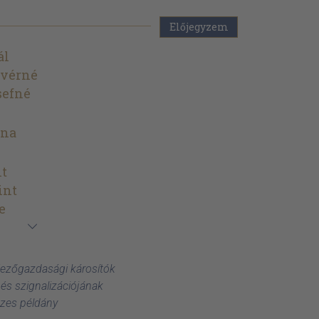
Előjegyzem
ál
ivérné
sefné
ona
nt
int
e
Mezőgazdasági károsítók
 és szignalizációjának
szes példány