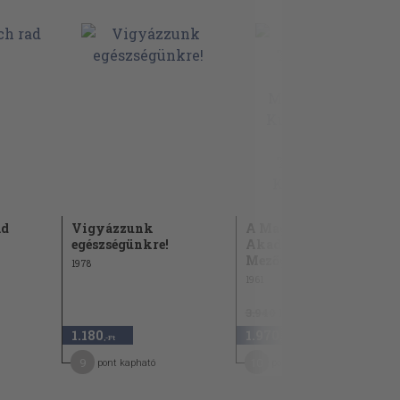
ad
Vigyázzunk
A Magyar Tudományos
egészségünkre!
Akadémia
Mezőgazdasági...
1978
1961
3.940 Ft
1.180
1.970
50
,-Ft
,-Ft
9
10
pont kapható
pont kapható