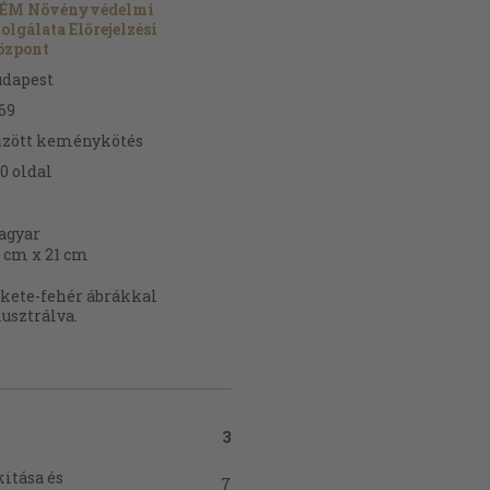
ÉM Növényvédelmi
olgálata Előrejelzési
özpont
udapest
69
űzött keménykötés
0
oldal
agyar
 cm x 21 cm
kete-fehér ábrákkal
lusztrálva.
3
kitása és
7