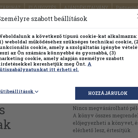
TÁRUHÁZ
ELŐJEGYZÉS
AJÁNDÉKUTALVÁNY
Partnerün
SZÁLLÍTÁS
SEGÍTSÉG
Személyre szabott beállítások
1.
Részletes kereső
Témaköri fa
eboldalunk a következő típusú cookie-kat alkalmazza:
1) weboldal működéséhez szükséges technikai cookie, (2
KIADV
unkcionális cookie, amely a szolgáltatás igénybe vételé
LEGNA
eszi az Ön számára könnyebbé és gyorsabbá, (3)
arketing cookie, amely alapján személyre szabott
PILLANATNYI ÁRAINK
FENNTARTHATÓ OLVASMÁN
irdetésekkel kereshetjük meg Önt.
A
ütiszabályzatunkat itt érheti el.
árosítók
ütibeállítások
Megvásárolható 
HOZZÁJÁRULOK
s
Nincs megvásárolható pé
A könyv összes megrendelh
ak
előjegyezheti a könyvet, 
elérhető lesz, értesítjük.