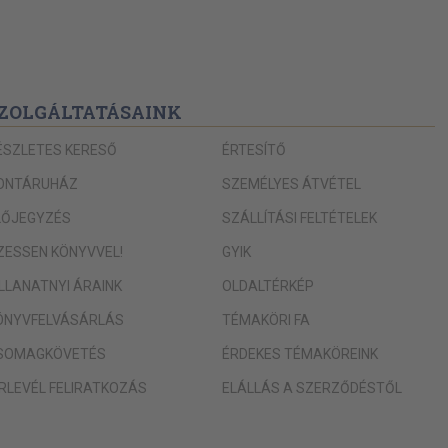
38
39
a
39
ek szabályai
ZOLGÁLTATÁSAINK
42
42
ÉSZLETES KERESŐ
ÉRTESÍTŐ
44
ONTÁRUHÁZ
SZEMÉLYES ÁTVÉTEL
46
érné/
LŐJEGYZÉS
SZÁLLÍTÁSI FELTÉTELEK
46
IZESSEN KÖNYVVEL!
GYIK
47
se
ILLANATNYI ÁRAINK
OLDALTÉRKÉP
52
vérné/
ÖNYVFELVÁSÁRLÁS
TÉMAKÖRI FA
55
SOMAGKÖVETÉS
ÉRDEKES TÉMAKÖREINK
57
ÍRLEVÉL FELIRATKOZÁS
ELÁLLÁS A SZERZŐDÉSTŐL
57
57