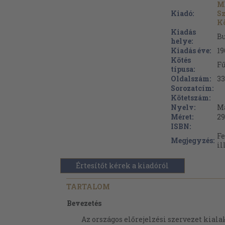
M
Kiadó:
Sz
K
Kiadás
B
helye:
Kiadás éve:
19
Kötés
F
típusa:
Oldalszám:
33
Sorozatcím:
Kötetszám:
Nyelv:
M
Méret:
29
ISBN:
Fe
Megjegyzés:
il
Értesítőt kérek a kiadóról
TARTALOM
Bevezetés
Az országos előrejelzési szervezet kiala