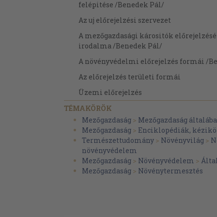
felépitése /Benedek Pál/
Az uj előrejelzési szervezet
A mezőgazdasági kárositók előrejelzésé
irodalma /Benedek Pál/
A növényvédelmi előrejelzés formái /B
Az előrejelzés területi formái
Üzemi előrejelzés
Tájegységi előrejelzés
TÉMAKÖRÖK
Mezőgazdaság
>
Mezőgazdaság általáb
Országos előrejelzés
Mezőgazdaság
>
Enciklopédiák, kézik
Nemzetközi és kontinentális előrejelzé
Természettudomány
>
Növényvilág
>
N
növényvédelem
Az előrejelzés időbeli fokozatai
Mezőgazdaság
>
Növényvédelem
>
Álta
Szignalizáció
Mezőgazdaság
>
Növénytermesztés
Rövid előrejelzés
Távelőrejelzés
Az előrejelzés és a szignalizáció fogal