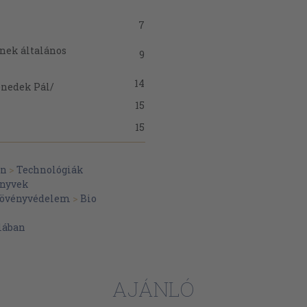
7
nek általános
9
14
enedek Pál/
15
15
15
an
>
Technológiák
16
önyvek
16
s
övényvédelem
>
Bio
16
lában
16
16
17
AJÁNLÓ
mának