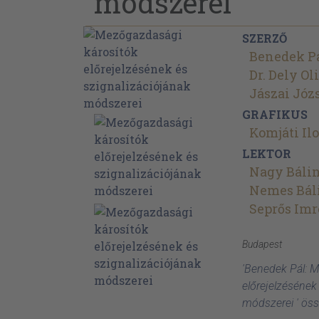
módszerei
SZERZŐ
Benedek P
Dr. Dely Ol
Jászai Józ
GRAFIKUS
Komjáti Il
LEKTOR
Nagy Báli
Nemes Bál
Seprős Imr
Budapest
'Benedek Pál: 
előrejelzésének
módszerei ' ös