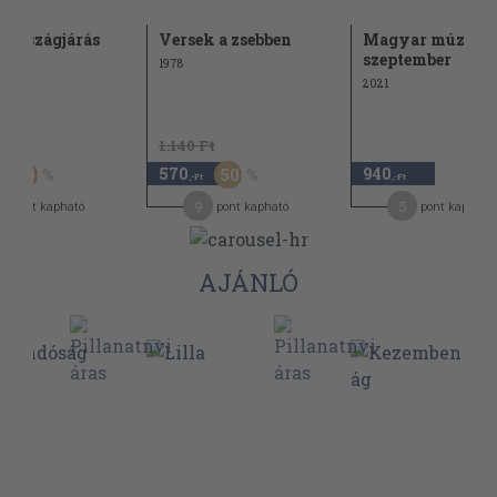
s országjárás
Versek a zsebben
Magyar múzsa 2
szeptember
1978
2021
Ft
1.140 Ft
570
940
50
50
,-Ft
,-Ft
3
9
5
pont kapható
pont kapható
pont kapható
AJÁNLÓ