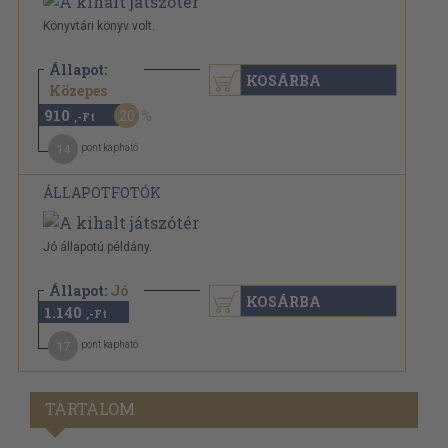
Könyvtári könyv volt.
Állapot:
KOSÁRBA
1.140 Ft
Közepes
910
20
,-Ft
14
pont kapható
ÁLLAPOTFOTÓK
Jó állapotú példány.
Állapot:
Jó
KOSÁRBA
1.140
,-Ft
17
pont kapható
TARTALOM