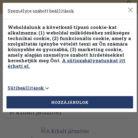
0
Toggle
Főmenü
Könyveink
navigation
Személyre szabott beállítások
Weboldalunk a következő típusú cookie-kat
alkalmazza: (1) weboldal működéséhez szükséges
technikai cookie, (2) funkcionális cookie, amely a
szolgáltatás igénybe vételét teszi az Ön számára
könnyebbé és gyorsabbá, (3) marketing cookie,
amely alapján személyre szabott hirdetésekkel
kereshetjük meg Önt.
A sütiszabályzatunkat itt
érheti el.
Sütibeállítások
Vissza az előző oldalra
Válasszon példányt
HOZZÁJÁRULOK
A kihalt játszótér