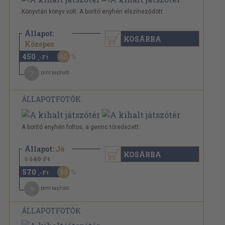
Könyvtári könyv volt. A borító enyhén elszíneződött.
Állapot:
KOSÁRBA
1.140 Ft
Közepes
450
60
,-Ft
7
pont kapható
ÁLLAPOTFOTÓK
A borító enyhén foltos, a gerinc töredezett.
Állapot:
Jó
KOSÁRBA
1.140 Ft
570
50
,-Ft
9
pont kapható
ÁLLAPOTFOTÓK