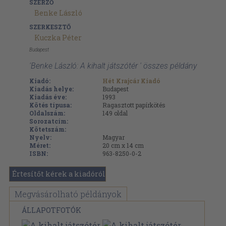
SZERZŐ
Benke László
SZERKESZTŐ
Kuczka Péter
Budapest
'Benke László: A kihalt játszótér ' összes példány
Kiadó:
Hét Krajcár Kiadó
Kiadás helye:
Budapest
Kiadás éve:
1993
Kötés típusa:
Ragasztott papírkötés
Oldalszám:
149
oldal
Sorozatcím:
Kötetszám:
Nyelv:
Magyar
Méret:
20 cm x 14 cm
ISBN:
963-8250-0-2
Értesítőt kérek a kiadóról
Megvásárolható példányok
ÁLLAPOTFOTÓK