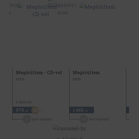
Megőrültem - CD-vel
Megőrültem
Alte
Kam
2006
2006
1984
1.940 Ft
970
1.440
4.48
50
,-Ft
,-Ft
8
12
pont kapható
pont kapható