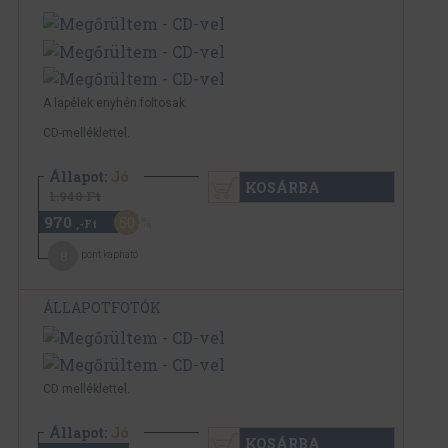
A lapélek enyhén foltosak.
CD-melléklettel.
Állapot:
Jó
KOSÁRBA
1.940 Ft
970
50
,-Ft
8
pont kapható
ÁLLAPOTFOTÓK
CD melléklettel.
Állapot:
Jó
KOSÁRBA