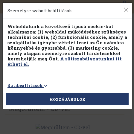
0
Toggle
Főmenü
Könyveink
navigation
Felnőtt tartalom
Személyre szabott beállítások
Weboldalunk a következő típusú cookie-kat
Elmúlt már 18 éves?
alkalmazza: (1) weboldal működéséhez szükséges
technikai cookie, (2) funkcionális cookie, amely a
szolgáltatás igénybe vételét teszi az Ön számára
könnyebbé és gyorsabbá, (3) marketing cookie,
Igen
Nem
amely alapján személyre szabott hirdetésekkel
kereshetjük meg Önt.
A sütiszabályzatunkat itt
érheti el.
Sütibeállítások
Vissza az előző oldalra
Válasszon példányt
HOZZÁJÁRULOK
Megőrültem - CD-vel