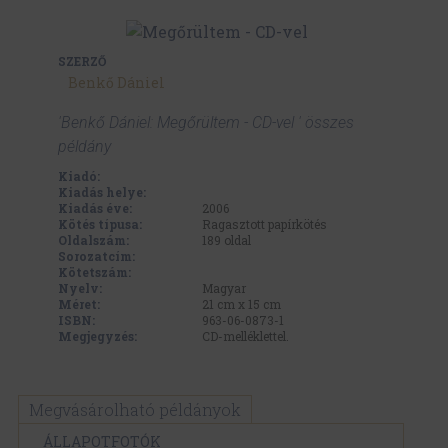
SZERZŐ
Benkő Dániel
'Benkő Dániel: Megőrültem - CD-vel ' összes
példány
Kiadó:
Kiadás helye:
Kiadás éve:
2006
Kötés típusa:
Ragasztott papírkötés
Oldalszám:
189
oldal
Sorozatcím:
Kötetszám:
Nyelv:
Magyar
Méret:
21 cm x 15 cm
ISBN:
963-06-0873-1
Megjegyzés:
CD-melléklettel.
Megvásárolható példányok
ÁLLAPOTFOTÓK