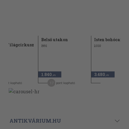
g
Belső utakon
Isten bohócai
ok/Világcirkusz
1991
2010
1.840
3.480
-Ft
,-Ft
,-Ft
7
17
pont kapható
pont kapható
ANTIKVÁRIUM.HU