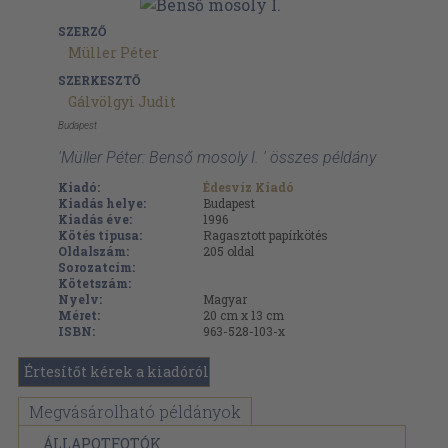
SZERZŐ
Müller Péter
SZERKESZTŐ
Gálvölgyi Judit
Budapest
'Müller Péter: Benső mosoly I. ' összes példány
Kiadó:
Édesvíz Kiadó
Kiadás helye:
Budapest
Kiadás éve:
1996
Kötés típusa:
Ragasztott papírkötés
Oldalszám:
205
oldal
Sorozatcím:
Kötetszám:
Nyelv:
Magyar
Méret:
20 cm x 13 cm
ISBN:
963-528-103-x
Értesítőt kérek a kiadóról
Megvásárolható példányok
ÁLLAPOTFOTÓK