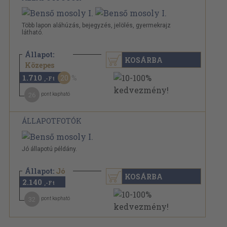
Több lapon aláhúzás, bejegyzés, jelölés, gyermekrajz
látható.
Állapot:
KOSÁRBA
2.140 Ft
Közepes
1.710
20
,-Ft
26
pont kapható
ÁLLAPOTFOTÓK
Jó állapotú példány.
Állapot:
Jó
KOSÁRBA
2.140
,-Ft
32
pont kapható