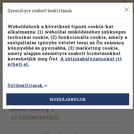
0
Toggle
Főmenü
Könyveink
navigation
Személyre szabott beállítások
Weboldalunk a következő típusú cookie-kat
alkalmazza: (1) weboldal működéséhez szükséges
technikai cookie, (2) funkcionális cookie, amely a
szolgáltatás igénybe vételét teszi az Ön számára
könnyebbé és gyorsabbá, (3) marketing cookie,
Válogasson több mint 1.000.000 kiadványunk közül
10-
amely alapján személyre szabott hirdetésekkel
100% kedvezménnyel!
kereshetjük meg Önt.
A sütiszabályzatunkat itt
érheti el.
Sütibeállítások
Vissza az előző oldalra
Válasszon példányt
HOZZÁJÁRULOK
Benső mosoly I.
AZ ÖNISMERETRŐL