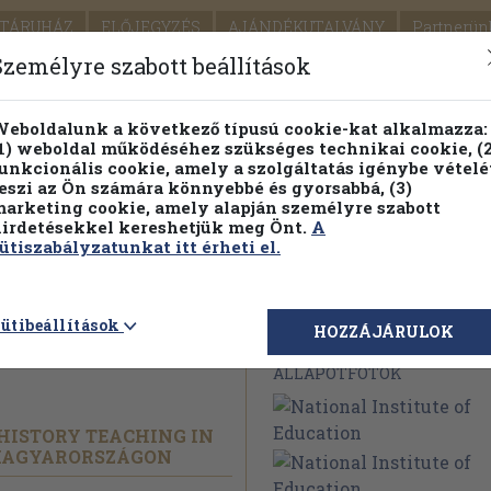
TÁRUHÁZ
ELŐJEGYZÉS
AJÁNDÉKUTALVÁNY
Partnerün
SZÁLLÍTÁS
SEGÍTSÉG
Személyre szabott beállítások
1.
Részletes kereső
Témaköri fa
eboldalunk a következő típusú cookie-kat alkalmazza:
1) weboldal működéséhez szükséges technikai cookie, (2
KIADV
unkcionális cookie, amely a szolgáltatás igénybe vételé
LEGNA
eszi az Ön számára könnyebbé és gyorsabbá, (3)
arketing cookie, amely alapján személyre szabott
PILLANATNYI ÁRAINK
FENNTARTHATÓ OLVASMÁN
irdetésekkel kereshetjük meg Önt.
A
ütiszabályzatunkat itt érheti el.
e of
ütibeállítások
Megvásárolható 
HOZZÁJÁRULOK
ÁLLAPOTFOTÓK
 HISTORY TEACHING IN
MAGYARORSZÁGON