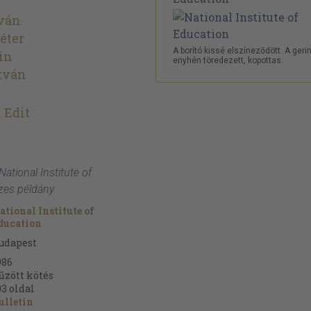
Iván
éter
A borító kissé elszíneződött. A geri
in
enyhén töredezett, kopottas.
tván
 Edit
National Institute of
zes példány
ational Institute of
ducation
udapest
986
űzött kötés
03
oldal
ulletin