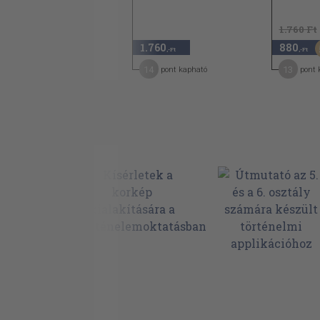
1.740 Ft
1.760 Ft
870
1.760
880
50
,-Ft
,-Ft
,-Ft
4
14
13
pont kapható
pont kapható
pont 