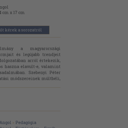
ngol
4 cm x 17 cm
őt kérek a sorozatról
lmány a magyarországi
ormjait és legújabb trendjeit
dolgozatában arról értekezik,
s haszna elavult-e, valamint
rsadalmában. Szebenyi Péter
atási módszereinek múltbéli,
Angol
>
Pedagógia