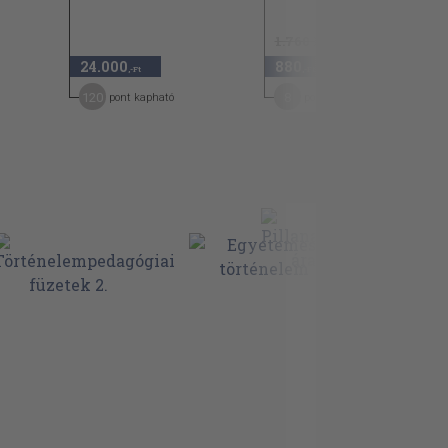
1.760 Ft
24.000
880
50
,-Ft
,-Ft
120
8
pont kapható
pont kapható