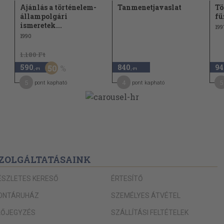
Ajánlás a történelem-
Tanmenetjavaslat
Tö
állampolgári
fü
ismeretek...
199
1990
1.180 Ft
590
840
94
50
,-Ft
,-Ft
5
4
5
pont kapható
pont kapható
ZOLGÁLTATÁSAINK
ÉSZLETES KERESŐ
ÉRTESÍTŐ
ONTÁRUHÁZ
SZEMÉLYES ÁTVÉTEL
LŐJEGYZÉS
SZÁLLÍTÁSI FELTÉTELEK