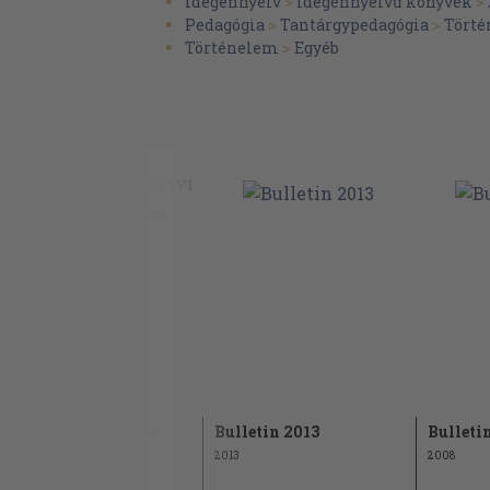
Idegennyelv
>
Idegennyelvű könyvek
>
Pedagógia
>
Tantárgypedagógia
>
Tört
Történelem
>
Egyéb
Bulletin 2002/2003
Bulletin 2013
Bulleti
2002
2013
2008