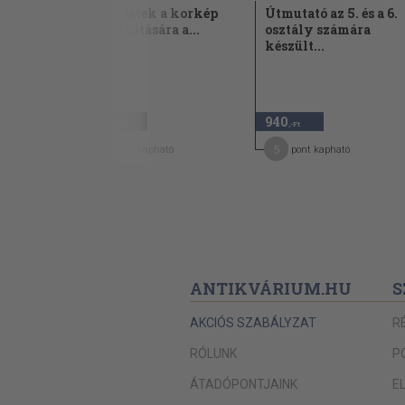
ségi
Kísérletek a korkép
Útmutató az 5. és a 6.
l
kialakítására a...
osztály számára
készült...
1968
980
940
,-Ft
,-Ft
5
5
pont kapható
pont kapható
ANTIKVÁRIUM.HU
S
AKCIÓS SZABÁLYZAT
R
RÓLUNK
P
ÁTADÓPONTJAINK
E