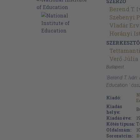
SZERZŐ
Berend T. 
Szebenyi P
Vladár Erv
Horányi Is
SZERKESZTŐ
Tettamanti
Verő Júlia
Budapest
'Berend T. Iván: 
Education ' öss
N
Kiadó:
E
Kiadás
B
helye:
Kiadás éve:
1
Kötés típusa:
T
Oldalszám:
1
Sorozatcím:
B