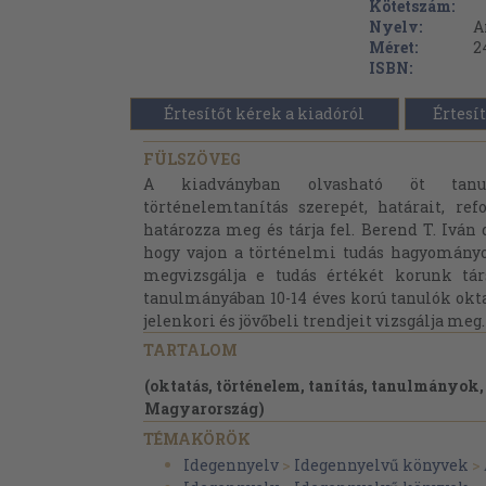
Kötetszám:
Nyelv:
A
Méret:
2
ISBN:
Értesítőt kérek a kiadóról
Értesít
FÜLSZÖVEG
A kiadványban olvasható öt tanu
történelemtanítás szerepét, határait, ref
határozza meg és tárja fel. Berend T. Iván 
hogy vajon a történelmi tudás hagyományo
megvizsgálja e tudás értékét korunk tá
tanulmányában 10-14 éves korú tanulók okt
jelenkori és jövőbeli trendjeit vizsgálja meg.
TARTALOM
(oktatás, történelem, tanítás, tanulmányok,
Magyarország)
TÉMAKÖRÖK
Idegennyelv
>
Idegennyelvű könyvek
>