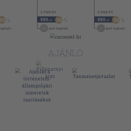
1.760 Ft
1.760 Ft
880
880
50
50
50
,-Ft
,-Ft
13
7
kapható
pont kapható
pont kapható
AJÁNLÓ