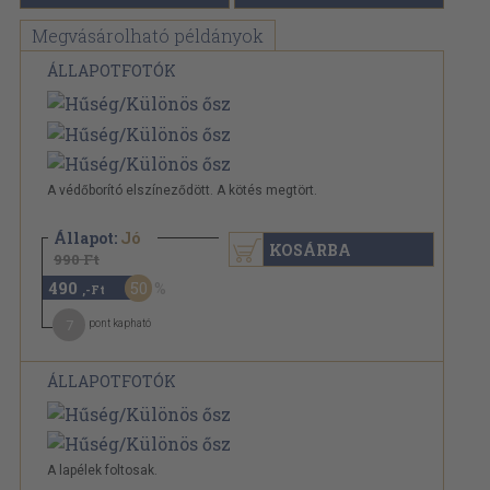
Megvásárolható példányok
ÁLLAPOTFOTÓK
A védőborító elszíneződött. A kötés megtört.
Állapot:
Jó
KOSÁRBA
990 Ft
490
50
,-Ft
7
pont kapható
ÁLLAPOTFOTÓK
A lapélek foltosak.