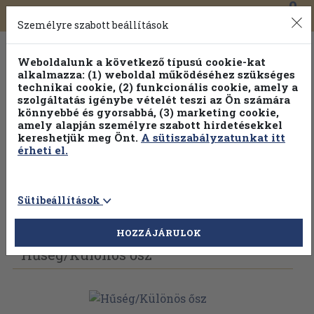
0
Toggle
Főmenü
Könyveink
navigation
Személyre szabott beállítások
Weboldalunk a következő típusú cookie-kat
alkalmazza: (1) weboldal működéséhez szükséges
technikai cookie, (2) funkcionális cookie, amely a
szolgáltatás igénybe vételét teszi az Ön számára
könnyebbé és gyorsabbá, (3) marketing cookie,
amely alapján személyre szabott hirdetésekkel
kereshetjük meg Önt.
A sütiszabályzatunkat itt
érheti el.
Sütibeállítások
Vissza az előző oldalra
Válasszon példányt
HOZZÁJÁRULOK
Hűség/
Különös ősz