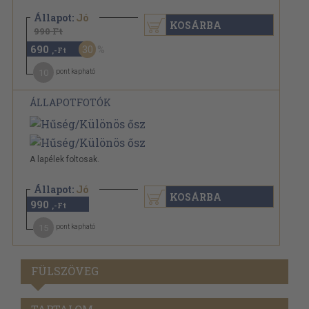
Állapot:
Jó
KOSÁRBA
990 Ft
690
30
,-Ft
10
pont kapható
ÁLLAPOTFOTÓK
A lapélek foltosak.
Állapot:
Jó
KOSÁRBA
990
,-Ft
15
pont kapható
FÜLSZÖVEG