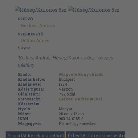
SZERZŐ
Berkesi András
SZERKESZTŐ
Dékán Ágnes
Budapest
'Berkesi András: Hűség/Különös ősz ' összes
példány
Kiadó:
Magvető Könyvkiadó
Kiadás helye:
Budapest
Kiadás éve:
1984
Kötés típusa:
Vászon
Oldalszám:
792
oldal
Sorozatcím:
Berkesi András művei
Kötetszám:
Nyelv:
Magyar
Méret:
20 cm x 13 cm
ISBN:
963-14-0165-0
Megjegyzés:
Két mű egy könyvben.
Értesítőt kérek a kiadóról
Értesítőt kérek a sorozatról