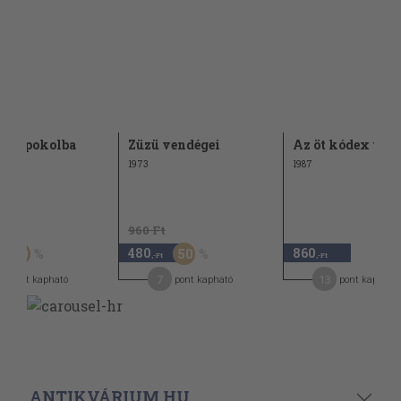
él a pokolba
Züzü vendégei
Az öt kódex titk
1973
1987
t
960 Ft
480
860
50
50
,-Ft
,-Ft
7
13
pont kapható
pont kapható
pont kapható
ANTIKVÁRIUM.HU