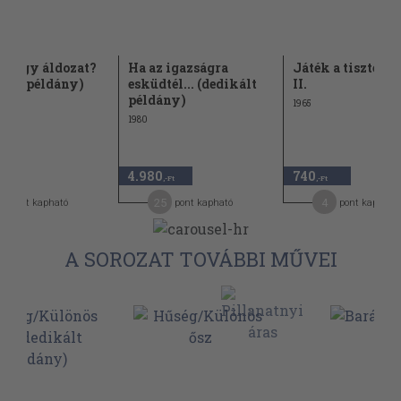
 vagy áldozat?
Ha az igazságra
Játék a tisztessé
kált példány)
esküdtél... (dedikált
II.
példány)
1965
1980
4.980
740
,-Ft
,-Ft
,-Ft
8
25
4
pont kapható
pont kapható
pont kapható
A SOROZAT TOVÁBBI MŰVEI