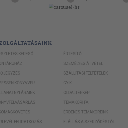
ZOLGÁLTATÁSAINK
ÉSZLETES KERESŐ
ÉRTESÍTŐ
ONTÁRUHÁZ
SZEMÉLYES ÁTVÉTEL
LŐJEGYZÉS
SZÁLLÍTÁSI FELTÉTELEK
IZESSEN KÖNYVVEL!
GYIK
ILLANATNYI ÁRAINK
OLDALTÉRKÉP
ÖNYVFELVÁSÁRLÁS
TÉMAKÖRI FA
SOMAGKÖVETÉS
ÉRDEKES TÉMAKÖREINK
ÍRLEVÉL FELIRATKOZÁS
ELÁLLÁS A SZERZŐDÉSTŐL