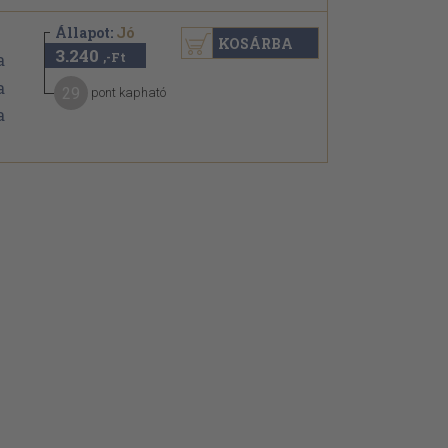
Állapot:
Jó
KOSÁRBA
3.240
,-Ft
29
pont kapható