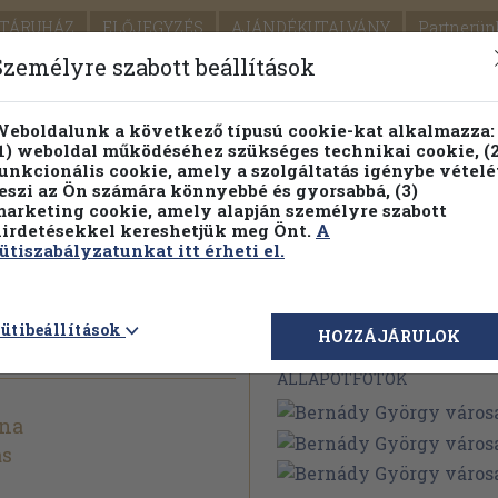
TÁRUHÁZ
ELŐJEGYZÉS
AJÁNDÉKUTALVÁNY
Partnerün
SZÁLLÍTÁS
SEGÍTSÉG
Személyre szabott beállítások
1.
Részletes kereső
Témaköri fa
eboldalunk a következő típusú cookie-kat alkalmazza:
1) weboldal működéséhez szükséges technikai cookie, (2
KIADV
unkcionális cookie, amely a szolgáltatás igénybe vételé
LEGNA
eszi az Ön számára könnyebbé és gyorsabbá, (3)
arketing cookie, amely alapján személyre szabott
PILLANATNYI ÁRAINK
FENNTARTHATÓ OLVASMÁN
irdetésekkel kereshetjük meg Önt.
A
ütiszabályzatunkat itt érheti el.
 városa
ütibeállítások
Megvásárolható 
HOZZÁJÁRULOK
ÁLLAPOTFOTÓK
rna
ás