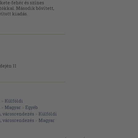
kete-fehér és színes
tókkal. Második bővített,
vított kiadás.
dején 11
t
>
Külföldi
t
>
Magyar
>
Egyéb
, városrendezés
>
Külföldi
, városrendezés
>
Magyar