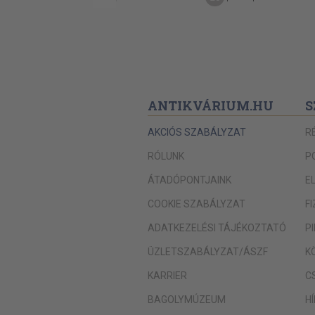
ANTIKVÁRIUM.HU
S
AKCIÓS SZABÁLYZAT
R
RÓLUNK
P
ÁTADÓPONTJAINK
E
COOKIE SZABÁLYZAT
F
ADATKEZELÉSI TÁJÉKOZTATÓ
P
ÜZLETSZABÁLYZAT/ÁSZF
K
KARRIER
C
BAGOLYMÚZEUM
H