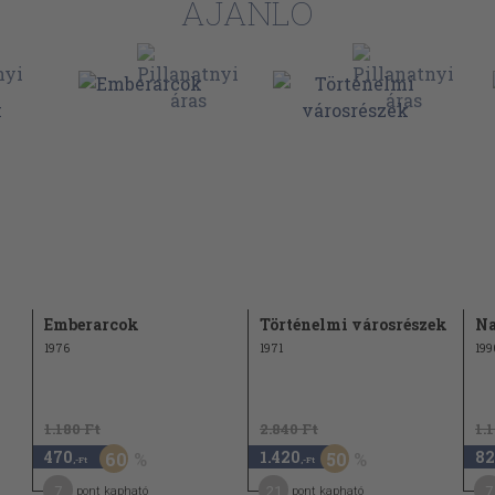
AJÁNLÓ
Emberarcok
Történelmi városrészek
Na
1976
1971
199
1.180 Ft
2.840 Ft
1.
470
1.420
82
60
50
,-Ft
,-Ft
7
21
7
pont kapható
pont kapható