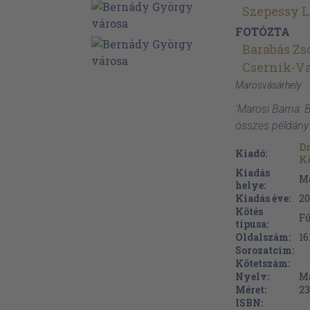
Szepessy L
FOTÓZTA
Barabás Zs
Csernik-Va
Marosvásárhely
'Marosi Barna: 
összes példány
Dr
Kiadó:
K
Kiadás
M
helye:
Kiadás éve:
20
Kötés
Fű
típusa:
Oldalszám:
16
Sorozatcím:
Kötetszám:
Nyelv:
M
Méret:
23
ISBN: