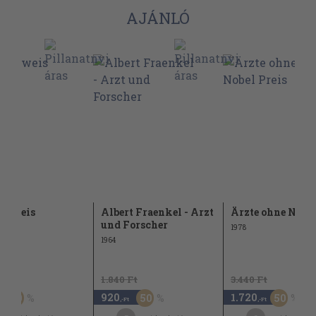
AJÁNLÓ
elweis
Albert Fraenkel - Arzt
Ärzte ohne Nobel
und Forscher
1978
1964
Ft
1.840 Ft
3.440 Ft
920
1.720
50
50
50
,-Ft
,-Ft