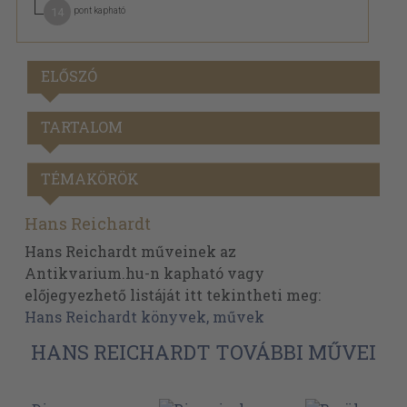
14
pont kapható
ELŐSZÓ
TARTALOM
TÉMAKÖRÖK
Hans Reichardt
Hans Reichardt műveinek az
Antikvarium.hu-n kapható vagy
előjegyezhető listáját itt tekintheti meg:
Hans Reichardt könyvek, művek
HANS REICHARDT TOVÁBBI MŰVEI