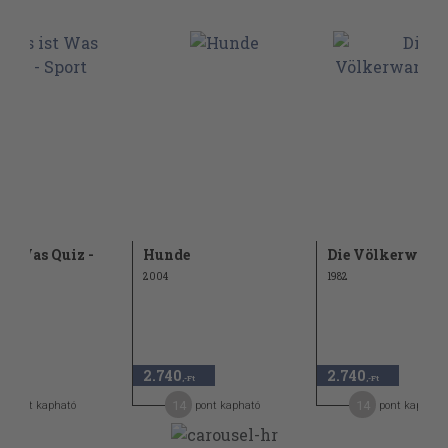
st Was Quiz -
Hunde
Die Völkerwand
2004
1982
2.740
2.740
,-Ft
,-Ft
,-Ft
14
14
pont kapható
pont kapható
pont kapható