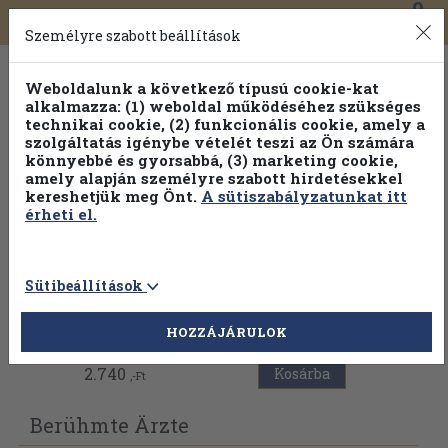
0
Toggle
Főmenü
Könyveink
navigation
Személyre szabott beállítások
Weboldalunk a következő típusú cookie-kat
alkalmazza: (1) weboldal működéséhez szükséges
technikai cookie, (2) funkcionális cookie, amely a
szolgáltatás igénybe vételét teszi az Ön számára
könnyebbé és gyorsabbá, (3) marketing cookie,
amely alapján személyre szabott hirdetésekkel
kereshetjük meg Önt.
A sütiszabályzatunkat itt
érheti el.
Sütibeállítások
Vissza az előző oldalra
HOZZÁJÁRULOK
2.740
Kosárba
,-Ft
Berühmte Ärzte