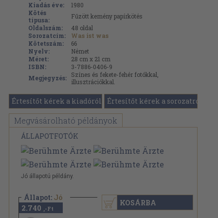
Kiadás éve:
1980
Kötés
Fűzött kemény papírkötés
típusa:
Oldalszám:
48
oldal
Sorozatcím:
Was ist was
Kötetszám:
66
Nyelv:
Német
Méret:
28 cm x 21 cm
ISBN:
3-7886-0406-9
Színes és fekete-fehér fotókkal,
Megjegyzés:
illusztrációkkal.
Értesítőt kérek a kiadóról
Értesítőt kérek a sorozatról
Megvásárolható példányok
ÁLLAPOTFOTÓK
Jó állapotú példány.
Állapot:
Jó
KOSÁRBA
2.740
,-Ft