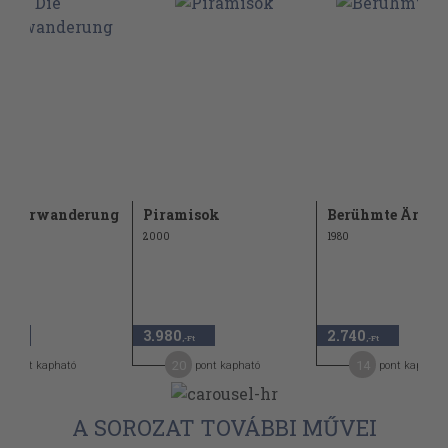
Völkerwanderung
Piramisok
Berühmte Ärzte
2000
1980
3.980
2.740
,-Ft
,-Ft
,-Ft
4
20
14
pont kapható
pont kapható
pont kapható
A SOROZAT TOVÁBBI MŰVEI