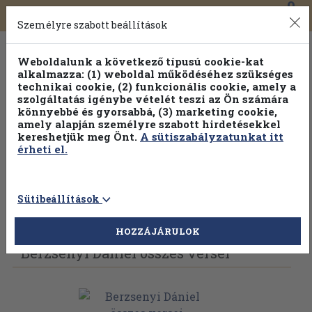
0
Toggle
Főmenü
Könyveink
navigation
Személyre szabott beállítások
Weboldalunk a következő típusú cookie-kat
alkalmazza: (1) weboldal működéséhez szükséges
technikai cookie, (2) funkcionális cookie, amely a
szolgáltatás igénybe vételét teszi az Ön számára
könnyebbé és gyorsabbá, (3) marketing cookie,
Válogasson több mint 30 000 kötet közül
amely alapján személyre szabott hirdetésekkel
Hobbi témakörökben
20% kedvezménnyel!
kereshetjük meg Önt.
A sütiszabályzatunkat itt
érheti el.
Sütibeállítások
Vissza az előző oldalra
Válasszon példányt
HOZZÁJÁRULOK
Berzsenyi Dániel összes versei