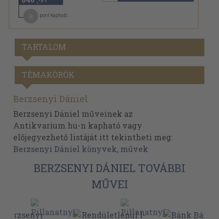
,-Ft
8
pont kapható
TARTALOM
TÉMAKÖRÖK
Berzsenyi Dániel
Berzsenyi Dániel műveinek az
Antikvarium.hu-n kapható vagy
előjegyezhető listáját itt tekintheti meg:
Berzsenyi Dániel könyvek, művek
BERZSENYI DÁNIEL TOVÁBBI
MŰVEI