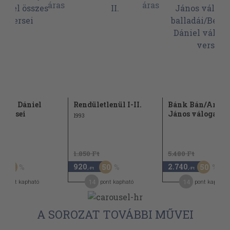
enyi Dániel
Rendületlenül I-II.
Bánk Bán/Aran
s versei
János válogatott.
1993
t
1.850 Ft
5.480 Ft
920
2.740
30
50
50
,-Ft
,-Ft
14
14
pont kapható
pont kapható
pont kapható
A SOROZAT TOVÁBBI MŰVEI