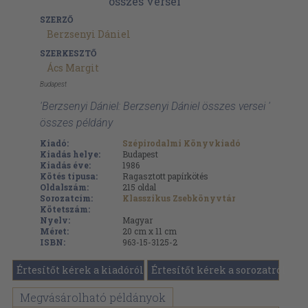
SZERZŐ
Berzsenyi Dániel
SZERKESZTŐ
Ács Margit
Budapest
'Berzsenyi Dániel: Berzsenyi Dániel összes versei '
összes példány
Kiadó:
Szépirodalmi Könyvkiadó
Kiadás helye:
Budapest
Kiadás éve:
1986
Kötés típusa:
Ragasztott papírkötés
Oldalszám:
215
oldal
Sorozatcím:
Klasszikus Zsebkönyvtár
Kötetszám:
Nyelv:
Magyar
Méret:
20 cm x 11 cm
ISBN:
963-15-3125-2
Értesítőt kérek a kiadóról
Értesítőt kérek a sorozatról
Megvásárolható példányok