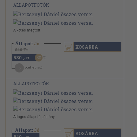
ÁLLAPOTFOTÓK
A kötés megtört.
Állapot:
Jó
KOSÁRBA
840 Ft
580
30
,-Ft
5
pont kapható
ÁLLAPOTFOTÓK
Átlagos állapotú példány.
Állapot:
Jó
KOSÁRBA
840