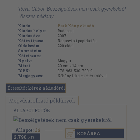
'Révai Gábor: Beszélgetések nem csak gyerekekről
' összes példány
Kiadó:
Park Könyvkiadó
Kiadás helye:
Budapest
Kiadás éve:
2007
Kötés típusa:
Ragasztott papírkötés
Oldalszám:
220
oldal
Sorozatcím:
Kötetszám:
Nyelv:
Magyar
Méret:
20 cm x 14 cm
ISBN:
978-963-530-799-9
Megjegyzés:
Néhány fekete-fehér fotóval.
Értesítőt kérek a kiadóról
Megvásárolható példányok
ÁLLAPOTFOTÓK
Állapot:
Jó
KOSÁRBA
2.790
,-Ft