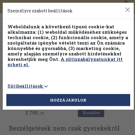
0
Toggle
Főmenü
Könyveink
navigation
Személyre szabott beállítások
Weboldalunk a következő típusú cookie-kat
alkalmazza: (1) weboldal működéséhez szükséges
technikai cookie, (2) funkcionális cookie, amely a
szolgáltatás igénybe vételét teszi az Ön számára
könnyebbé és gyorsabbá, (3) marketing cookie,
amely alapján személyre szabott hirdetésekkel
kereshetjük meg Önt.
A sütiszabályzatunkat itt
érheti el.
Sütibeállítások
Vissza az előző oldalra
HOZZÁJÁRULOK
2.790
Kosárba
,-Ft
Beszélgetések nem csak gyerekekről