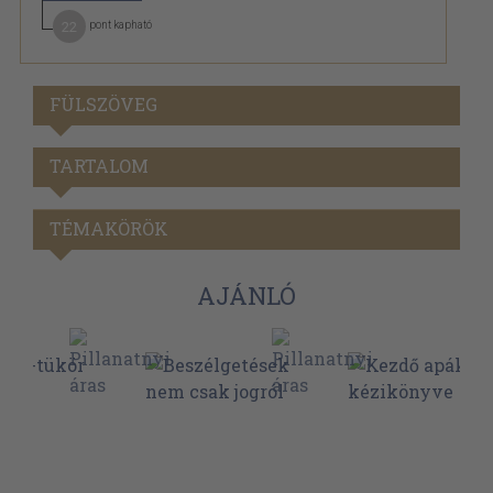
22
pont kapható
FÜLSZÖVEG
TARTALOM
TÉMAKÖRÖK
AJÁNLÓ