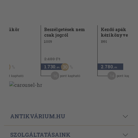
ho-tükör
Beszélgetések nem
Kezdő apák
csak jogról
kézikönyve
2009
1991
Ft
2.480 Ft
1.730
2.780
50
30
,-Ft
,-Ft
3
16
14
pont kapható
pont kapható
pont kapható
ANTIKVÁRIUM.HU
SZOLGÁLTATÁSAINK