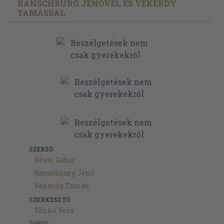
RANSCHBURG JENŐVEL ÉS VEKERDY
TAMÁSSAL
SZERZŐ
Révai Gábor
Ranschburg Jenő
Vekerdy Tamás
SZERKESZTŐ
Tönkő Vera
Budapest