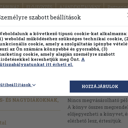
TÁRUHÁZ
ELŐJEGYZÉS
AJÁNDÉKUTALVÁNY
Partnerün
SZÁLLÍTÁS
SEGÍTSÉG
Személyre szabott beállítások
1.
Részletes kereső
Témaköri fa
eboldalunk a következő típusú cookie-kat alkalmazza:
1) weboldal működéséhez szükséges technikai cookie, (2
KIADV
unkcionális cookie, amely a szolgáltatás igénybe vételé
LEGNA
eszi az Ön számára könnyebbé és gyorsabbá, (3)
arketing cookie, amely alapján személyre szabott
PILLANATNYI ÁRAINK
FENNTARTHATÓ OLVASMÁN
irdetésekkel kereshetjük meg Önt.
A
ütiszabályzatunkat itt érheti el.
ütibeállítások
Megvásárolható 
HOZZÁJÁRULOK
S- ÉS NAGYDIÁKOKNAK,
Nincs megvásárolható pé
A könyv összes megrendelh
előjegyezheti a könyvet, 
elérhető lesz, értesítjük.
tal