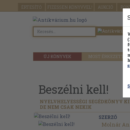
ÉRTESÍTŐ
FIZESSEN
KÖNYVVEL!
AUKCIÓ
PON
W
(
f
t
m
ÚJ KÖNYVEK
MOST ÉRKEZETT
h
s
Beszélni kell!
S
NYELVHELYESSÉGI SEGÉDKÖNYV KI
DE NEM CSAK NEKIK
SZERZŐ
Molnár An