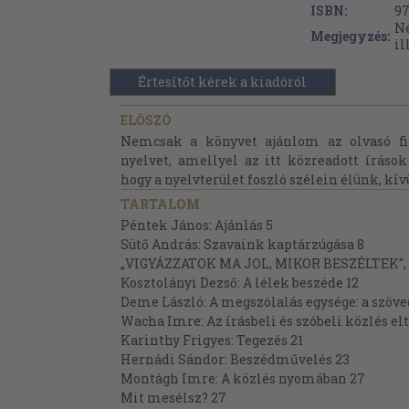
ISBN:
97
Né
Megjegyzés:
il
Értesítőt kérek a kiadóról
ELŐSZÓ
Nemcsak a könyvet ajánlom az olvasó f
nyelvet, amellyel az itt közreadott íráso
hogy a nyelvterület foszló szélein élünk, kívü
TARTALOM
Péntek János: Ajánlás 5
Sütő András: Szavaink kaptárzúgása 8
„VIGYÁZZATOK MA JOL, MIKOR BESZÉLTEK"
Kosztolányi Dezső: A lélek beszéde 12
Deme László: A megszólalás egysége: a szöve
Wacha Imre: Az írásbeli és szóbeli közlés elt
Karinthy Frigyes: Tegezés 21
Hernádi Sándor: Beszédművelés 23
Montágh Imre: A közlés nyomában 27
Mit mesélsz? 27