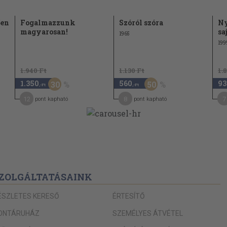
ően
Fogalmazzunk
Szóról szóra
Ny
magyarosan!
sa
1965
199
is! 80
1.940 Ft
1.130 Ft
1.
1.350
560
93
30
50
BÓL ÉRT AZ EMBER
,-Ft
,-Ft
12
8
7
pont kapható
pont kapható
r szó? 83
tárunk 88
ZOLGÁLTATÁSAINK
ÉSZLETES KERESŐ
ÉRTESÍTŐ
ONTÁRUHÁZ
SZEMÉLYES ÁTVÉTEL