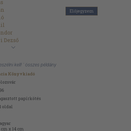
ás
án
Előjegyzem
ló
il
ándor
i Dezső
eszélni kell! ' összes példány
acia Könyvkiadó
lozsvár
96
gasztott papírkötés
1
oldal
agyar
 cm x 14 cm