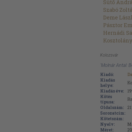
Sütő Andr
Szabó Zolt
Deme Lász
Pásztor Em
Hernádi S
Kosztolány
Kolozsvár
'Molnár Antal: B
Kiadó:
D
Kiadás
Ko
helye:
Kiadás éve:
19
Kötés
Ra
típusa:
Oldalszám:
21
Sorozatcím:
Kötetszám:
Nyelv:
M
Méret:
20