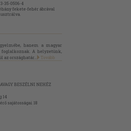
3-35-0506-4
hány fekete-fehér ábrával
lusztrálva.
igyelmébe, hanem a magyar
k foglalkoznak. A helyzetünk,
l az országhatár...
Tovább
, AVAGY BESZÉLNI NEHÉZ
g 14
érő sajátosságai 18