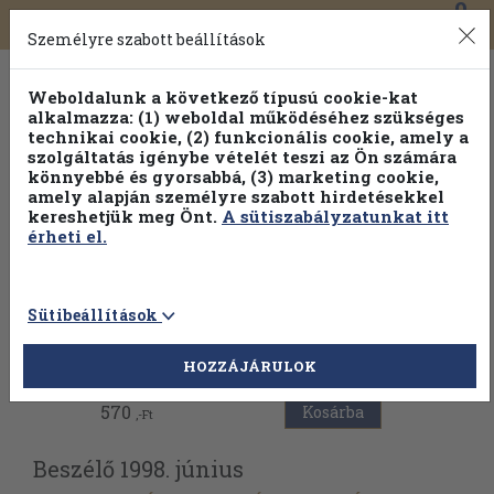
0
Toggle
Főmenü
Könyveink
navigation
Személyre szabott beállítások
Weboldalunk a következő típusú cookie-kat
alkalmazza: (1) weboldal működéséhez szükséges
technikai cookie, (2) funkcionális cookie, amely a
szolgáltatás igénybe vételét teszi az Ön számára
könnyebbé és gyorsabbá, (3) marketing cookie,
amely alapján személyre szabott hirdetésekkel
kereshetjük meg Önt.
A sütiszabályzatunkat itt
érheti el.
Sütibeállítások
Vissza az előző oldalra
HOZZÁJÁRULOK
570
Kosárba
,-Ft
Beszélő 1998. június