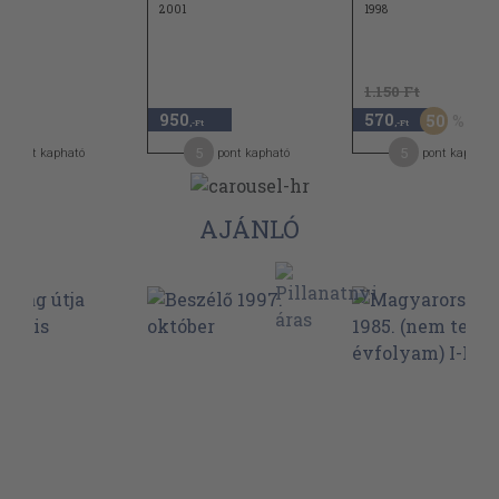
2001
1998
1.150 Ft
950
570
50
,-Ft
,-Ft
5
5
pont kapható
pont kapható
pont kapható
AJÁNLÓ