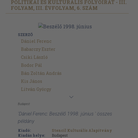
POLITIKAI ÉS KULTURÁLIS FOLYÓIRAT - III.
FOLYAM, III. ÉVFOLYAM, 6. SZÁM
SZERZŐ
Dániel Ferenc
Babarczy Eszter
Csiki László
Bodor Pál
Bán Zoltán András
Kis János
Litván György
Budapest
'Dániel Ferenc: Beszélő 1998. június ' összes
példány
Kiadó:
Stencil Kulturális Alapítvány
Kiadás helye:
Budapest