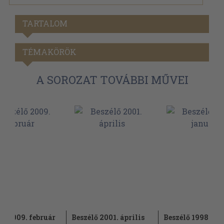
TARTALOM
TÉMAKÖRÖK
A SOROZAT TOVÁBBI MŰVEI
lő 2009. február
Beszélő 2001. április
Beszélő 1998. ja