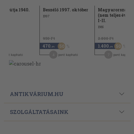
szág útja 1940.
Beszélő 1997. október
Magyarország 1
is
(nem teljes évfo
1997
I-II.
1985
950 Ft
2.800 Ft
470
1.400
50
50
-Ft
,-Ft
,-Ft
0
4
7
pont kapható
pont kapható
pont kapható
ANTIKVÁRIUM.HU
SZOLGÁLTATÁSAINK