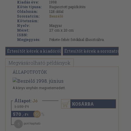
Kiadás éve:
1998
Kötés típusa:
Ragasztott papírkötés
Oldalszám:
128
oldal
Sorozatcím:
Beszélő
Kötetszám:
Nyelv:
Magyar
Méret:
27 cm x 20 cm
ISBN:
Megjegyzés:
Fekete-fehér fotókkal illusztrálva.
Értesítőt kérek a kiadóról
Értesítőt kérek a sorozatról
Megvásárolható példányok
ÁLLAPOTFOTÓK
A könyv enyhén megvetemedett.
Állapot:
Jó
KOSÁRBA
1.150 Ft
570
50
,-Ft
5
pont kapható