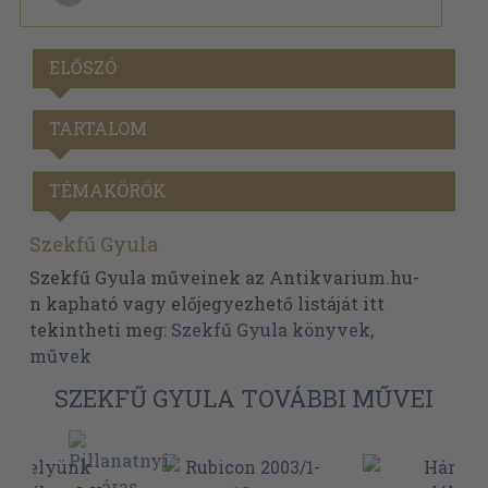
ELŐSZÓ
TARTALOM
TÉMAKÖRÖK
Szekfű Gyula
Szekfű Gyula műveinek az Antikvarium.hu-
n kapható vagy előjegyezhető listáját itt
tekintheti meg:
Szekfű Gyula könyvek,
művek
SZEKFŰ GYULA TOVÁBBI MŰVEI