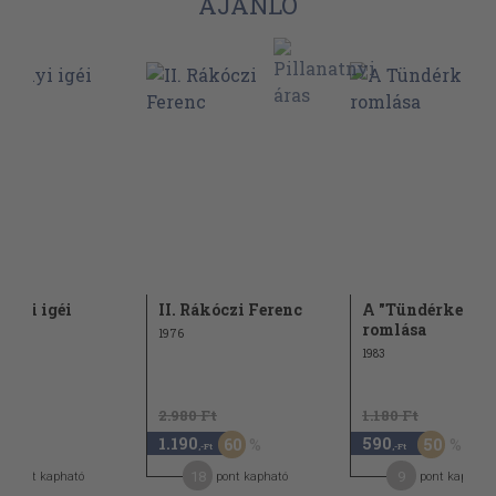
AJÁNLÓ
enyi igéi
II. Rákóczi Ferenc
A "Tündérkert"
romlása
1976
1983
2.980 Ft
1.180 Ft
1.190
590
60
50
-Ft
,-Ft
,-Ft
18
9
pont kapható
pont kapható
pont kapható