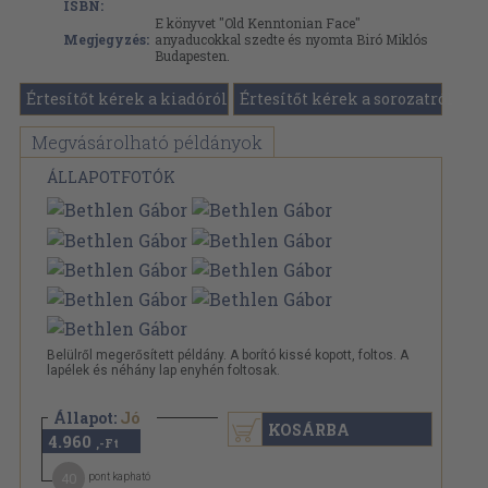
ISBN:
E könyvet "Old Kenntonian Face"
Megjegyzés:
anyaducokkal szedte és nyomta Biró Miklós
Budapesten.
Értesítőt kérek a kiadóról
Értesítőt kérek a sorozatról
Megvásárolható példányok
ÁLLAPOTFOTÓK
Belülről megerősített példány. A borító kissé kopott, foltos. A
lapélek és néhány lap enyhén foltosak.
Állapot:
Jó
KOSÁRBA
4.960
,-Ft
40
pont kapható