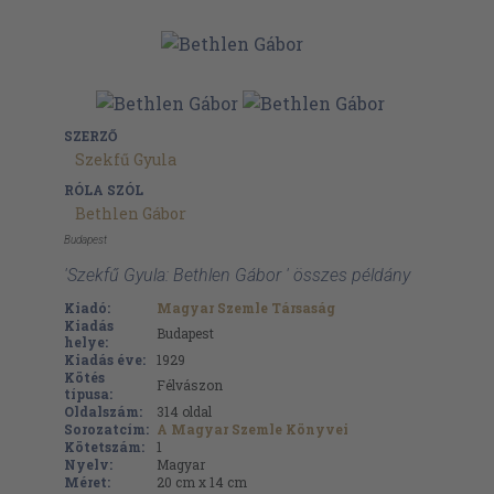
SZERZŐ
Szekfű Gyula
RÓLA SZÓL
Bethlen Gábor
Budapest
'Szekfű Gyula: Bethlen Gábor ' összes példány
Kiadó:
Magyar Szemle Társaság
Kiadás
Budapest
helye:
Kiadás éve:
1929
Kötés
Félvászon
típusa:
Oldalszám:
314
oldal
Sorozatcím:
A Magyar Szemle Könyvei
Kötetszám:
1
Nyelv:
Magyar
Méret:
20 cm x 14 cm