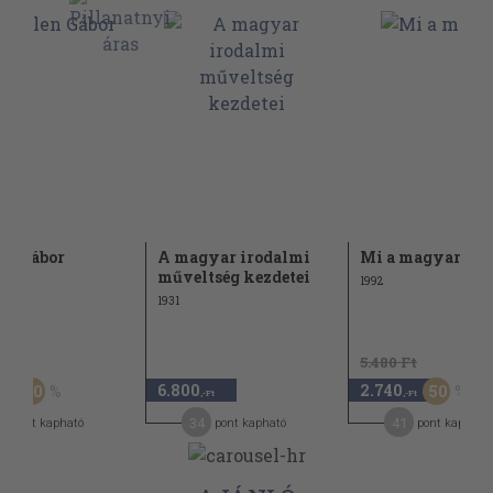
en Gábor
A magyar irodalmi
Mi a magyar?
műveltség kezdetei
1992
1931
Ft
5.480 Ft
6.800
2.740
50
50
,-Ft
,-Ft
,-Ft
2
34
41
pont kapható
pont kapható
pont kapható