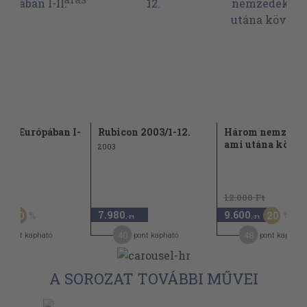
nk Európában I-
Rubicon 2003/1-12.
Három nemzedék
ami utána követ
2003
Ft
12.000 Ft
7.980
9.600
30
20
-Ft
,-Ft
,-Ft
6
40
48
pont kapható
pont kapható
pont kapható
A SOROZAT TOVÁBBI MŰVEI