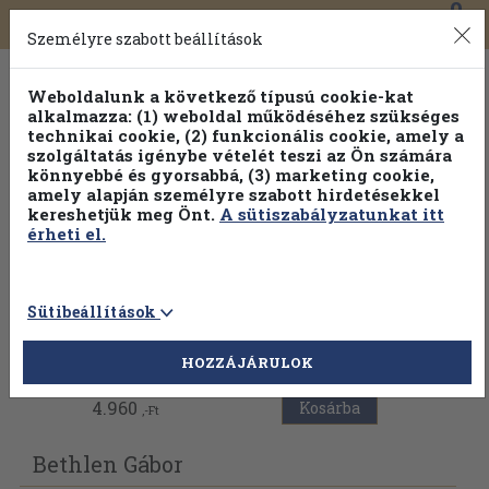
0
Toggle
Főmenü
Könyveink
navigation
Személyre szabott beállítások
Weboldalunk a következő típusú cookie-kat
alkalmazza: (1) weboldal működéséhez szükséges
technikai cookie, (2) funkcionális cookie, amely a
szolgáltatás igénybe vételét teszi az Ön számára
könnyebbé és gyorsabbá, (3) marketing cookie,
amely alapján személyre szabott hirdetésekkel
kereshetjük meg Önt.
A sütiszabályzatunkat itt
érheti el.
Sütibeállítások
Vissza az előző oldalra
HOZZÁJÁRULOK
4.960
Kosárba
,-Ft
Bethlen Gábor