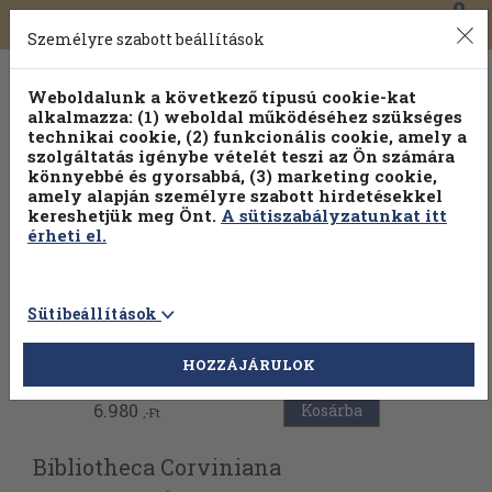
0
Toggle
Főmenü
Könyveink
navigation
Személyre szabott beállítások
Weboldalunk a következő típusú cookie-kat
alkalmazza: (1) weboldal működéséhez szükséges
technikai cookie, (2) funkcionális cookie, amely a
szolgáltatás igénybe vételét teszi az Ön számára
könnyebbé és gyorsabbá, (3) marketing cookie,
Válogasson több mint 30 000 kötet közül
amely alapján személyre szabott hirdetésekkel
Hobbi témakörökben
20% kedvezménnyel!
kereshetjük meg Önt.
A sütiszabályzatunkat itt
érheti el.
Sütibeállítások
Vissza az előző oldalra
HOZZÁJÁRULOK
6.980
Kosárba
,-Ft
Bibliotheca Corviniana