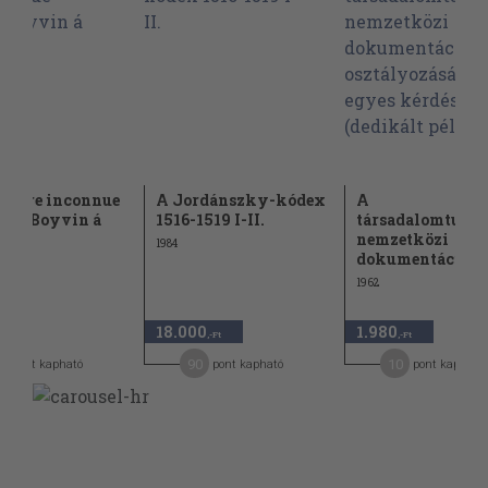
euvre inconnue
A Jordánszky-kódex
A
bert Boyvin á
1516-1519 I-II.
társadalomtud
est
nemzetközi
1984
dokumentációs..
1962
18.000
1.980
,-Ft
,-Ft
,-Ft
90
10
pont kapható
pont kapható
pont kapható