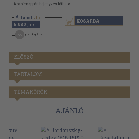
A papírmappán bejegyzés látható.
Állapot:
Jó
KOSÁRBA
6.980
,-Ft
56
pont kapható
ELŐSZÓ
TARTALOM
TÉMAKÖRÖK
AJÁNLÓ