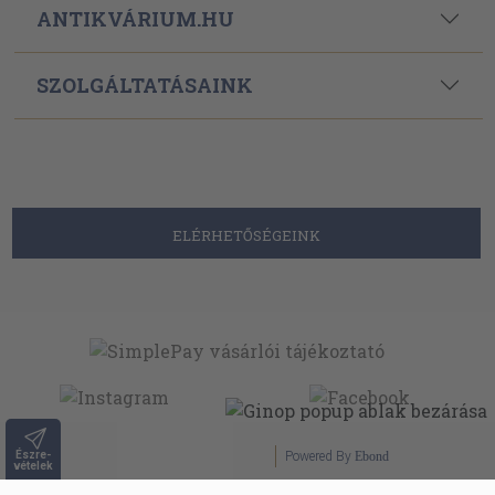
ANTIKVÁRIUM.HU
SZOLGÁLTATÁSAINK
ELÉRHETŐSÉGEINK
Észre-
Powered By
Ebond
vételek