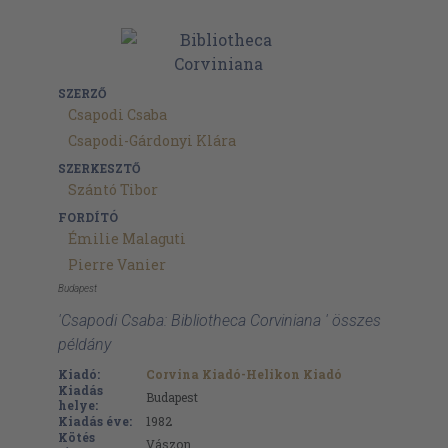
SZERZŐ
Csapodi Csaba
Csapodi-Gárdonyi Klára
SZERKESZTŐ
Szántó Tibor
FORDÍTÓ
Émilie Malaguti
Pierre Vanier
Budapest
'Csapodi Csaba: Bibliotheca Corviniana ' összes
példány
Kiadó:
Corvina Kiadó-Helikon Kiadó
Kiadás
Budapest
helye:
Kiadás éve:
1982
Kötés
Vászon