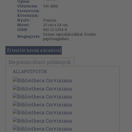
típusa:
Oldalszám:
341
oldal
Sorozatcím:
Kötetszám:
Nyelv:
Francia
Méret:
33 cm x 24 cm
ISBN:
963-13-1394-8
Színes reprodukciókkal. Eredeti
Megjegyzés:
papírmappában.
Értesítőt kérek a kiadóról
Megvásárolható példányok
ÁLLAPOTFOTÓK