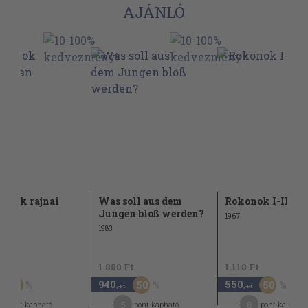
AJÁNLÓ
nyok rajnai
Was soll aus dem
Rokonok I-II.
n
Jungen bloß werden?
1967
1983
Ft
1.880 Ft
1.110 Ft
940
550
60
50
50
,-Ft
,-Ft
5
8
pont kapható
pont kapható
pont kapható