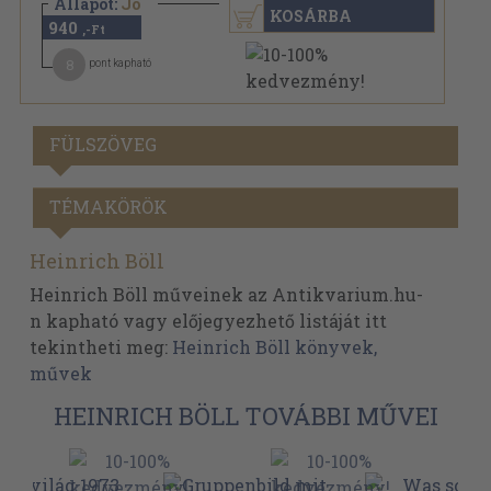
Állapot:
Jó
KOSÁRBA
940
,-Ft
8
pont kapható
FÜLSZÖVEG
TÉMAKÖRÖK
Heinrich Böll
Heinrich Böll műveinek az Antikvarium.hu-
n kapható vagy előjegyezhető listáját itt
tekintheti meg:
Heinrich Böll könyvek,
művek
HEINRICH BÖLL TOVÁBBI MŰVEI