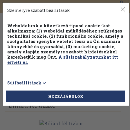
0
Toggle
Főmenü
Könyveink
navigation
Személyre szabott beállítások
Weboldalunk a következő típusú cookie-kat
alkalmazza: (1) weboldal működéséhez szükséges
technikai cookie, (2) funkcionális cookie, amely a
szolgáltatás igénybe vételét teszi az Ön számára
könnyebbé és gyorsabbá, (3) marketing cookie,
Válogasson több mint 1.000.000 kiadványunk közül
10-
amely alapján személyre szabott hirdetésekkel
100% kedvezménnyel!
kereshetjük meg Önt.
A sütiszabályzatunkat itt
érheti el.
Sütibeállítások
Vissza az előző oldalra
Válasszon példányt
HOZZÁJÁRULOK
Biliárd fél tízkor