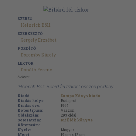
SZERZŐ
Heinrich Böll
SZERKESZTŐ
Gergely Erzsébet
FORDÍTÓ
Doromby Károly
LEKTOR
Donáth Ferenc
Budapest
'Heinrich Böll: Biliárd fél tízkor ' összes példány
Kiadó:
Európa Könyvkiadó
Kiadás helye:
Budapest
Kiadás éve:
1964
Kötés típusa:
Vászon
Oldalszám:
293
oldal
Sorozatcím:
Milliók könyve
Kötetszám:
Nyelv:
Magyar
Méret:
19 cm x 12 cm