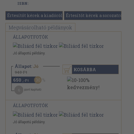
ISBN:
Értesítőt kérek a kiadóról
Értesítőt kérek a sorozatról
Megvásárolható példányok
ÁLLAPOTFOTÓK
Jó állapotú példány.
Állapot:
Jó
KOSÁRBA
940 Ft
650
30
,-Ft
6
pont kapható
ÁLLAPOTFOTÓK
Jó állapotú példány.