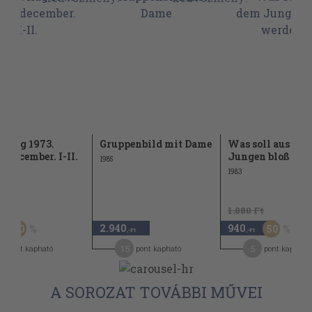
ilág 1973.
Gruppenbild mit Dame
Was soll aus de
r-december. I-II.
Jungen bloß we
1985
1983
Ft
1.880 Ft
2.940
940
50
50
-Ft
,-Ft
,-Ft
15
5
pont kapható
pont kapható
pont kapható
A SOROZAT TOVÁBBI MŰVEI