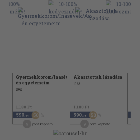
Gyermekkorom/Inasévek/Az
Akasztottak lázadása
Ditt
én egyetemeim
1963
1965
1965
1.180 Ft
1.180 Ft
1.18
590
590
590
50
50
,-Ft
,-Ft
9
9
pont kapható
pont kapható