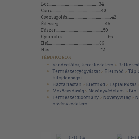
Bor......................................................34
Csíra....................................................40
Csomagolás...............................................42
Édesség..................................................46
Fűszer...................................................50
Gyümölcs.................................................56
Hal......................................................66
Hús......................................................72
Húspótló.................................................80
TÉMAKÖRÖK
Ivólé....................................................84
Vendéglátás, kereskedelem
>
Belkere
Kávé....................................................90
Természetgyógyászat
>
Életmód
>
Tápl
Kereskedelem.............................................94
tulajdonságai
Kert.................................................... 102
Háztartástan
>
Életmód
>
Táplálkozás
Klíma....................................................114
Mezőgazdaság
>
Növényvédelem
>
Bio
Kozmetikum............................................. 118
Természettudomány
>
Növényvilág
>
N
Méz ................................................... 124
növényvédelem
Olaj.................................................... 128
Pékárú..................................................136
Sajt....................................................140
Sokkoló.................................................146
Sör.....................................................154