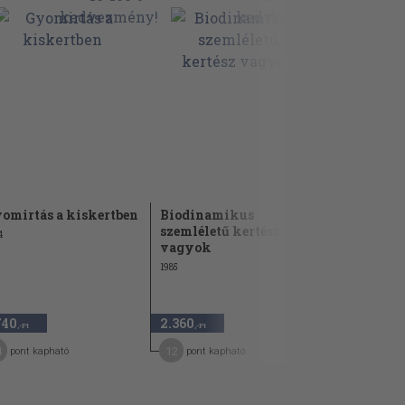
omirtás a kiskertben
Biodinamikus
Zöldségte
szemléletű kertész
zsebkönyv
4
vagyok
1973
1985
740
2.360
1.880
,-Ft
,-Ft
,-Ft
4
12
9
pont kapható
pont kapható
pont kap