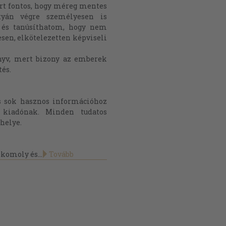
ért fontos, hogy méreg mentes
tyán végre személyesen is
 és tanúsíthatom, hogy nem
sen, elkötelezetten képviseli
nyv, mert bizony az emberek
tés.
s sok hasznos információhoz
 kiadónak. Minden tudatos
 helye.
komoly és...
Tovább