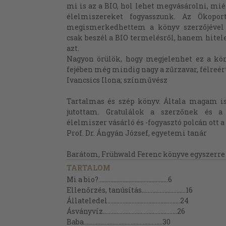
mi is az a BIO, hol lehet megvásárolni, mi
élelmiszereket fogyasszunk. Az Ökopor
megismerkedhettem a könyv szerzőjével
csak beszél a BIO termelésről, hanem hitele
azt.
Nagyon örülök, hogy megjelenhet ez a kö
fejében még mindig nagy a zűrzavar, félreér
Ivancsics Ilona; színművész
Tartalmas és szép könyv. Általa magam i
jutottam. Gratulálok a szerzőnek és a
élelmiszer vásárló és -fogyasztó polcán ott a
Prof. Dr. Ángyán József, egyetemi tanár
Barátom, Frühwald Ferenc könyve egyszerre 
TARTALOM
Mi a bio?..............................................6
Ellenőrzés, tanúsítás.............................16
Állateledel................................................24
Ásványvíz.................................................26
Baba....................................................30