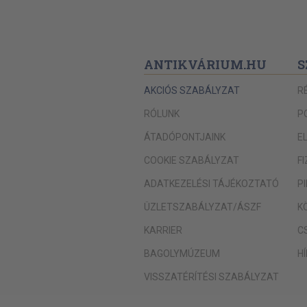
ANTIKVÁRIUM.HU
S
AKCIÓS SZABÁLYZAT
R
RÓLUNK
P
ÁTADÓPONTJAINK
E
COOKIE SZABÁLYZAT
F
ADATKEZELÉSI TÁJÉKOZTATÓ
P
ÜZLETSZABÁLYZAT/ÁSZF
K
KARRIER
C
BAGOLYMÚZEUM
H
VISSZATÉRÍTÉSI SZABÁLYZAT