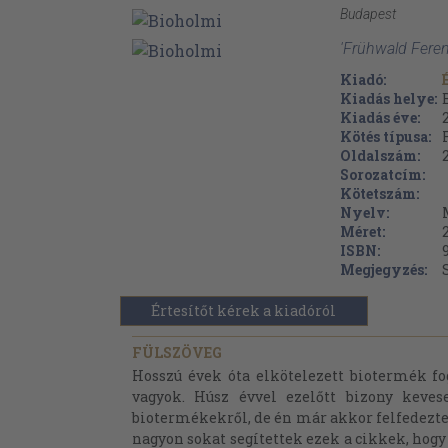
Budapest
'Frühwald Feren
Kiadó:
Kiadás helye:
Kiadás éve:
Kötés típusa:
Oldalszám:
Sorozatcím:
Kötetszám:
Nyelv:
Méret:
ISBN:
Megjegyzés:
Értesítőt kérek a kiadóról
FÜLSZÖVEG
Hosszú évek óta elkötelezett biotermék fo
vagyok. Húsz évvel ezelőtt bizony kevese
biotermékekről, de én már akkor felfedezte
nagyon sokat segítettek ezek a cikkek, hog