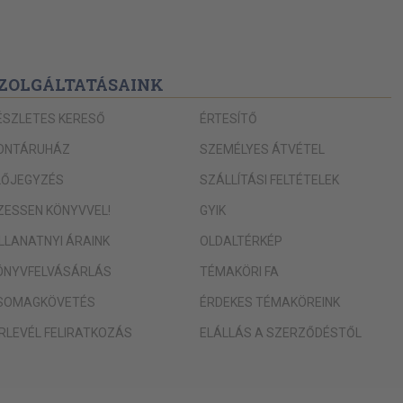
ZOLGÁLTATÁSAINK
ÉSZLETES KERESŐ
ÉRTESÍTŐ
ONTÁRUHÁZ
SZEMÉLYES ÁTVÉTEL
LŐJEGYZÉS
SZÁLLÍTÁSI FELTÉTELEK
IZESSEN KÖNYVVEL!
GYIK
ILLANATNYI ÁRAINK
OLDALTÉRKÉP
ÖNYVFELVÁSÁRLÁS
TÉMAKÖRI FA
SOMAGKÖVETÉS
ÉRDEKES TÉMAKÖREINK
ÍRLEVÉL FELIRATKOZÁS
ELÁLLÁS A SZERZŐDÉSTŐL