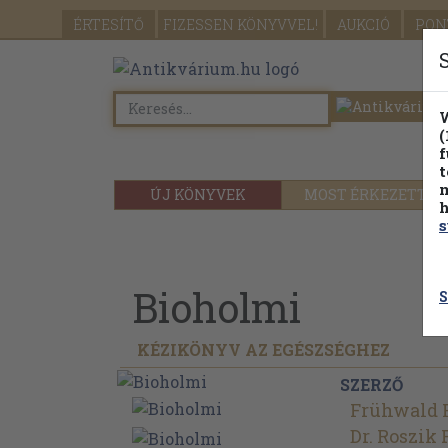
ÉRTESÍTŐ
FIZESSEN
KÖNYVVEL!
AUKCIÓ
PON
W
(
f
t
m
ÚJ KÖNYVEK
MOST ÉRKEZETT
h
s
Bioholmi
S
KÉZIKÖNYV AZ EGÉSZSÉGHEZ
SZERZŐ
Frühwald 
Dr. Roszik 