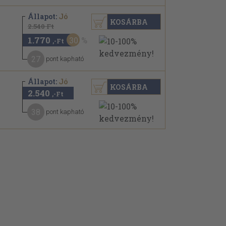
Állapot:
Jó
KOSÁRBA
2.540 Ft
1.770
30
,-Ft
27
pont kapható
Állapot:
Jó
KOSÁRBA
2.540
,-Ft
38
pont kapható