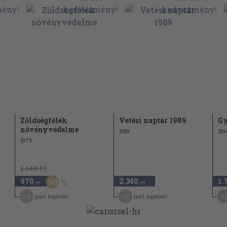
Zöldségfélék
Vetési naptár 1989
Gy
növényvédelme
1989
199
1970
1.940 Ft
970
2.340
1.
50
,-Ft
,-Ft
15
12
1
pont kapható
pont kapható