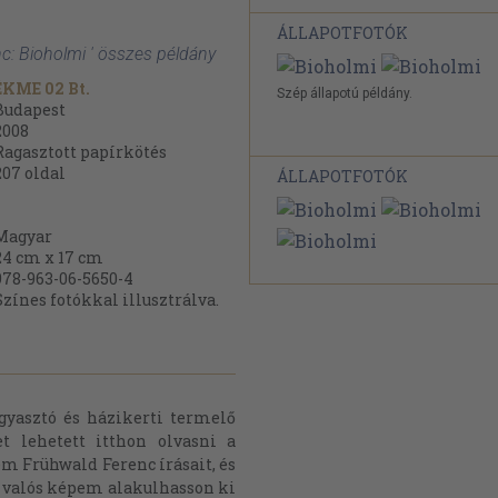
ÁLLAPOTFOTÓK
c: Bioholmi ' összes példány
ÉKME 02 Bt.
Szép állapotú példány.
Budapest
2008
Ragasztott papírkötés
207
oldal
ÁLLAPOTFOTÓK
Magyar
24 cm x 17 cm
978-963-06-5650-4
Színes fotókkal illusztrálva.
gyasztó és házikerti termelő
t lehetett itthon olvasni a
m Frühwald Ferenc írásait, és
y valós képem alakulhasson ki