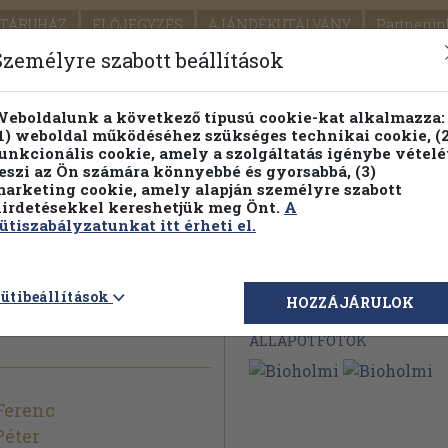
TÁRUHÁZ
ELŐJEGYZÉS
AJÁNDÉKUTALVÁNY
Partnerün
SZÁLLÍTÁS
SEGÍTSÉG
Személyre szabott beállítások
Részletes kereső
Témaköri fa
eboldalunk a következő típusú cookie-kat alkalmazza:
1) weboldal működéséhez szükséges technikai cookie, (2
Vál
unkcionális cookie, amely a szolgáltatás igénybe vételé
eszi az Ön számára könnyebbé és gyorsabbá, (3)
arketing cookie, amely alapján személyre szabott
PILLANATNYI ÁRAINK
FENNTARTHATÓ OLVASMÁN
irdetésekkel kereshetjük meg Önt.
A
ütiszabályzatunkat itt érheti el.
ütibeállítások
Megvásárolható 
HOZZÁJÁRULOK
ÁLLAPOTFOTÓK
Ferenc
Péter