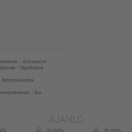
skedelem
>
Áruismeret
álkozás
>
Táplálékok
>
Reformkonyha
övényvédelem
>
Bio
AJÁNLÓ