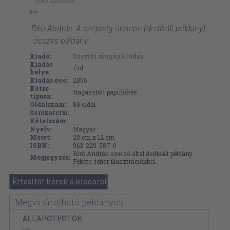
Érd
'Bíró András: A szépség ünnepe (dedikált példány)
' összes példány
Kiadó:
Szerzői magánkiadás
Kiadás
Érd
helye:
Kiadás éve:
2006
Kötés
Ragasztott papírkötés
típusa:
Oldalszám:
83
oldal
Sorozatcím:
Kötetszám:
Nyelv:
Magyar
Méret:
20 cm x 12 cm
ISBN:
963-229-587-0
Bíró András szerző által dedikált példány.
Megjegyzés:
Fekete-fehér illusztrációkkal.
Értesítőt kérek a kiadóról
Megvásárolható példányok
ÁLLAPOTFOTÓK