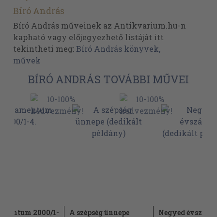
Bíró András
Bíró András műveinek az Antikvarium.hu-n
kapható vagy előjegyezhető listáját itt
tekintheti meg:
Bíró András könyvek,
művek
BÍRÓ ANDRÁS TOVÁBBI MŰVEI
amentum 2000/1-
A szépség ünnepe
Negyed évszáza