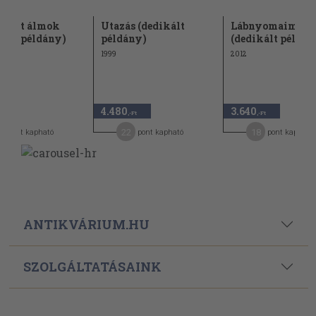
űzött álmok
Utazás (dedikált
Lábnyomaim
kált példány)
példány)
(dedikált példán
1999
2012
4.480
3.640
-Ft
,-Ft
,-Ft
7
22
18
pont kapható
pont kapható
pont kapható
ANTIKVÁRIUM.HU
SZOLGÁLTATÁSAINK