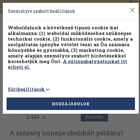
0
Toggle
Főmenü
Könyveink
navigation
Személyre szabott beállítások
Weboldalunk a következő típusú cookie-kat
alkalmazza: (1) weboldal működéséhez szükséges
technikai cookie, (2) funkcionális cookie, amely a
szolgáltatás igénybe vételét teszi az Ön számára
könnyebbé és gyorsabbá, (3) marketing cookie,
Válogasson több mint 1.000.000 kiadványunk közül
10-
amely alapján személyre szabott hirdetésekkel
100% kedvezménnyel!
kereshetjük meg Önt.
A sütiszabályzatunkat itt
érheti el.
Sütibeállítások
Vissza az előző oldalra
HOZZÁJÁRULOK
2.440
Kosárba
,-Ft
A szépség ünnepe (dedikált példány)