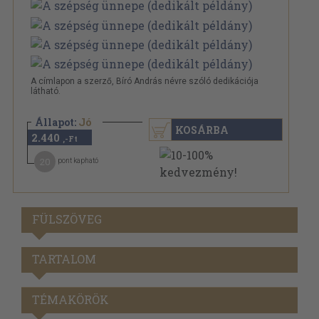
A címlapon a szerző, Bíró András névre szóló dedikációja
látható.
Állapot:
Jó
KOSÁRBA
2.440
,-Ft
20
pont kapható
FÜLSZÖVEG
TARTALOM
TÉMAKÖRÖK