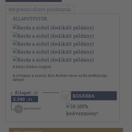
Megvásárolható példányok
ÁLLAPOTFOTÓK
A könyv kötése megtört.
A címlapon a szerző, Bíró András névre szóló dedikációja
látható.
Állapot:
Jó
KOSÁRBA
2.340
,-Ft
19
pont kapható