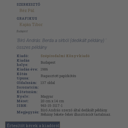
SZERKESZTŐ
Réz Pál
GRAFIKUS
Kaján Tibor
Budapest
'Bíró András: Berda a sírból (dedikált példány) '
összes példány
Kiadó:
Szépirodalmi Könyvkiadó
Kiadás
Budapest
helye:
Kiadás éve:
1986
Kötés
Ragasztott papírkötés
típusa:
Oldalszám:
137
oldal
Sorozatcím:
Kötetszám:
Nyelv:
Magyar
Méret:
20 cm x 14 cm
ISBN:
963-15-3117-1
Bíró András szerző által dedikált példány.
Megjegyzés:
Néhány fekete-fehér illusztrációt tartalmaz.
Értesítőt kérek a kiadóról