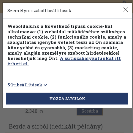
0
Toggle
Főmenü
Könyveink
navigation
Személyre szabott beállítások
Weboldalunk a következő típusú cookie-kat
alkalmazza: (1) weboldal működéséhez szükséges
technikai cookie, (2) funkcionális cookie, amely a
szolgáltatás igénybe vételét teszi az Ön számára
könnyebbé és gyorsabbá, (3) marketing cookie,
Válogasson több mint 1.000.000 kiadványunk közül
10-
amely alapján személyre szabott hirdetésekkel
100% kedvezménnyel!
kereshetjük meg Önt.
A sütiszabályzatunkat itt
érheti el.
Sütibeállítások
Vissza az előző oldalra
HOZZÁJÁRULOK
2.340
Kosárba
,-Ft
Berda a sírból (dedikált példány)