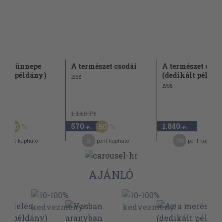
pség ünnepe
A természet csodái
A természet csod
kált példány)
(dedikált példán
1998
1998
Ft
1.140 Ft
570
1.840
20
50
,-Ft
,-Ft
,-Ft
9
3
28
pont kapható
pont kapható
pont kapható
AJÁNLÓ