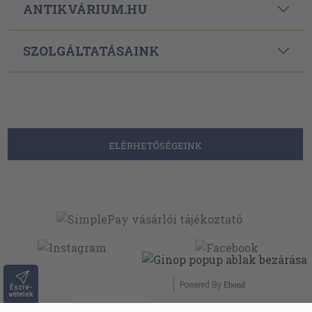
ANTIKVÁRIUM.HU
SZOLGÁLTATÁSAINK
ELÉRHETŐSÉGEINK
Powered By
Ebond
Észre-
vételek