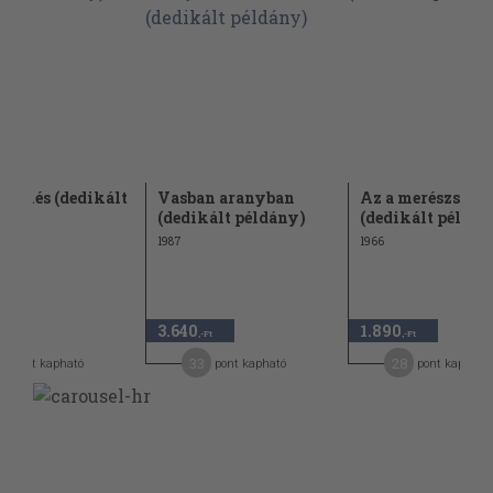
 ölelés (dedikált
Vasban aranyban
Az a merészség
ny)
(dedikált példány)
(dedikált példán
1987
1966
3.640
1.890
-Ft
,-Ft
,-Ft
1
33
28
pont kapható
pont kapható
pont kapható