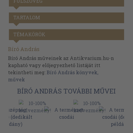
FÜLSZÖVEG
TARTALOM
TÉMAKÖRÖK
Bíró András
Bíró András műveinek az Antikvarium.hu-n
kapható vagy előjegyezhető listáját itt
tekintheti meg:
Bíró András könyvek,
művek
BÍRÓ ANDRÁS TOVÁBBI MŰVEI