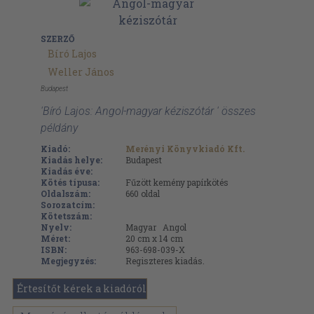
SZERZŐ
Bíró Lajos
Weller János
Budapest
'Bíró Lajos: Angol-magyar kéziszótár ' összes
példány
Kiadó:
Merényi Könyvkiadó Kft.
Kiadás helye:
Budapest
Kiadás éve:
Kötés típusa:
Fűzött kemény papírkötés
Oldalszám:
660
oldal
Sorozatcím:
Kötetszám:
Nyelv:
Magyar
Angol
Méret:
20 cm x 14 cm
ISBN:
963-698-039-X
Megjegyzés:
Regiszteres kiadás.
Értesítőt kérek a kiadóról