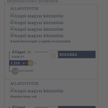
Megvásárolható példányok
ÁLLAPOTFOTÓK
A borító kissé kopott, a lapélek elszíneződtek.
Állapot:
Jó
KOSÁRBA
2.430 Ft
1.210
50
,-Ft
18
pont kapható
ÁLLAPOTFOTÓK
Könyvtári könyv volt.
Állapot: