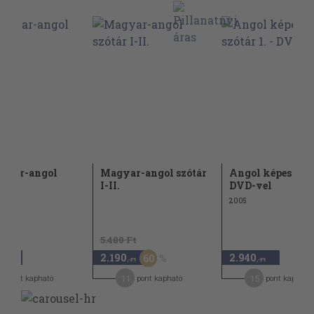
gyar-angol
Magyar-angol szótár
Angol képes szótá
r
I-II.
DVD-vel
2005
5.480 Ft
2.190
2.940
60
,-Ft
,-Ft
,-Ft
5
11
15
pont kapható
pont kapható
pont kapható