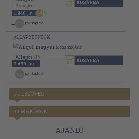
KOSÁRBA
2.430 Ft
Közepes
1.940
20
,-Ft
29
pont kapható
ÁLLAPOTFOTÓK
Állapot:
Jó
KOSÁRBA
2.430
,-Ft
36
pont kapható
FÜLSZÖVEG
TÉMAKÖRÖK
AJÁNLÓ