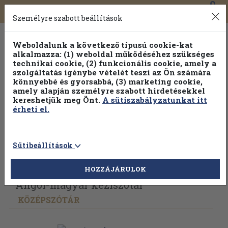
0
Toggle
Főmenü
Könyveink
navigation
Személyre szabott beállítások
Weboldalunk a következő típusú cookie-kat
alkalmazza: (1) weboldal működéséhez szükséges
technikai cookie, (2) funkcionális cookie, amely a
szolgáltatás igénybe vételét teszi az Ön számára
könnyebbé és gyorsabbá, (3) marketing cookie,
amely alapján személyre szabott hirdetésekkel
kereshetjük meg Önt.
A sütiszabályzatunkat itt
érheti el.
Sütibeállítások
Vissza az előző oldalra
Válasszon példányt
HOZZÁJÁRULOK
Angol-magyar kéziszótár
KÖZÉPSZÓTÁR