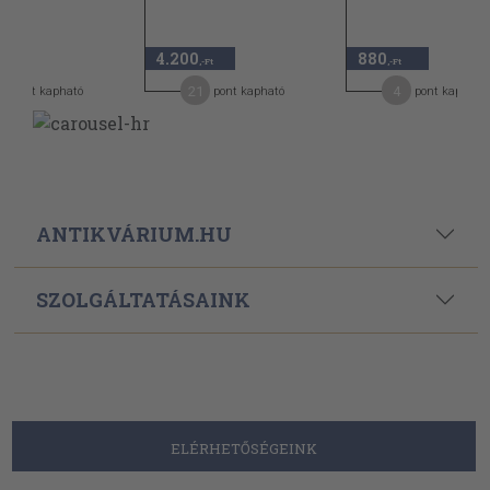
4.200
880
-Ft
,-Ft
,-Ft
0
21
4
pont kapható
pont kapható
pont kapható
ANTIKVÁRIUM.HU
SZOLGÁLTATÁSAINK
ELÉRHETŐSÉGEINK