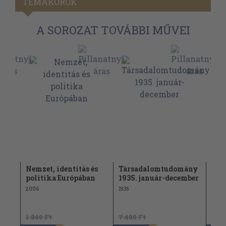
TÉMAKÖRÖK
A SOROZAT TOVÁBBI MŰVEI
Nemzet, identitás és
Társadalomtudomány
Tár
politika Európában
1935. január-december
194
2006
1935
1942
1.840 Ft
7.480 Ft