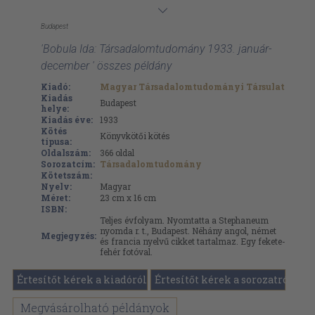
Budapest
'Bobula Ida: Társadalomtudomány 1933. január-
december ' összes példány
Kiadó:
Magyar Társadalomtudományi Társulat
Kiadás
Budapest
helye:
Kiadás éve:
1933
Kötés
Könyvkötői kötés
típusa:
Oldalszám:
366
oldal
Sorozatcím:
Társadalomtudomány
Kötetszám:
Nyelv:
Magyar
Méret:
23 cm x 16 cm
ISBN:
Teljes évfolyam. Nyomtatta a Stephaneum
nyomda r. t., Budapest. Néhány angol, német
Megjegyzés:
és francia nyelvű cikket tartalmaz. Egy fekete-
fehér fotóval.
Értesítőt kérek a kiadóról
Értesítőt kérek a sorozatról
Megvásárolható példányok