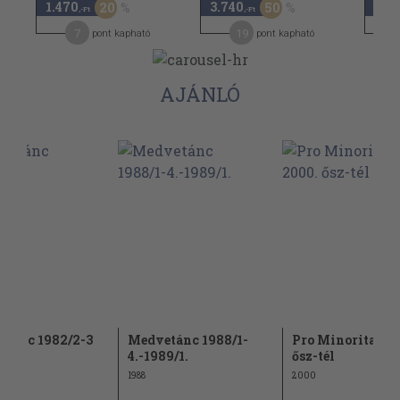
1.470
3.740
1.2
20
50
,-Ft
,-Ft
7
19
pont kapható
pont kapható
AJÁNLÓ
tánc 1982/2-3
Medvetánc 1988/1-
Pro Minoritate 2
4.-1989/1.
ősz-tél
1988
2000