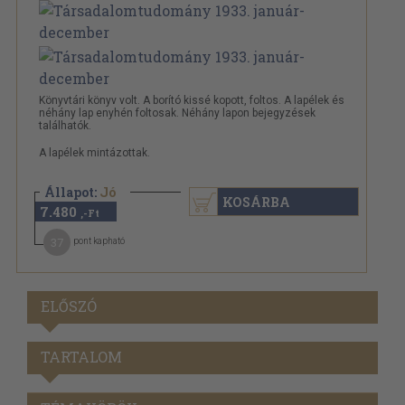
Könyvtári könyv volt. A borító kissé kopott, foltos. A lapélek és
néhány lap enyhén foltosak. Néhány lapon bejegyzések
találhatók.
A lapélek mintázottak.
Állapot:
Jó
KOSÁRBA
7.480
,-Ft
37
pont kapható
ELŐSZÓ
TARTALOM