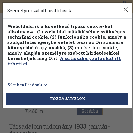
0
Toggle
Főmenü
Könyveink
navigation
Személyre szabott beállítások
Weboldalunk a következő típusú cookie-kat
alkalmazza: (1) weboldal működéséhez szükséges
technikai cookie, (2) funkcionális cookie, amely a
szolgáltatás igénybe vételét teszi az Ön számára
könnyebbé és gyorsabbá, (3) marketing cookie,
amely alapján személyre szabott hirdetésekkel
kereshetjük meg Önt.
A sütiszabályzatunkat itt
érheti el.
Sütibeállítások
Vissza az előző oldalra
HOZZÁJÁRULOK
7.480
Kosárba
,-Ft
Társadalomtudomány 1933. január-