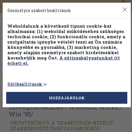
0
Toggle
Főmenü
Könyveink
navigation
Személyre szabott beállítások
Weboldalunk a következő típusú cookie-kat
alkalmazza: (1) weboldal működéséhez szükséges
technikai cookie, (2) funkcionális cookie, amely a
szolgáltatás igénybe vételét teszi az Ön számára
könnyebbé és gyorsabbá, (3) marketing cookie,
amely alapján személyre szabott hirdetésekkel
kereshetjük meg Önt.
A sütiszabályzatunkat itt
érheti el.
Sütibeállítások
Vissza az előző oldalra
Válasszon példányt
HOZZÁJÁRULOK
Szövegszerkesztés - Winword, Works /
Win '95/
OKTATÓKÖNYV A "SZÁMÍTÓGÉP-KEZELŐ"
SZAKKÉPESÍTŐ TANFOLYAMOKHOZ