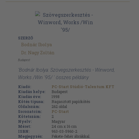
SZERZŐ
Bodnár Ibolya
Dr. Nagy Zoltán
Budapest
'Bodnár Ibolya: Szövegszerkesztés - Winword,
Works /Win '95/ ' összes példány
Kiadó:
PC-Start Stúdió-Talentum KFT
Kiadás helye:
Budapest
Kiadás éve:
1998
Kötés típusa:
Ragasztott papírkötés
Oldalszám:
262
oldal
Sorozatcím:
PC-Start
Kötetszám:
2
Nyelv:
Magyar
Méret:
24 cm x 16 cm
ISBN:
963-03-5960-2
Megjegyzés:
Fekete-fehér ábrákkal.