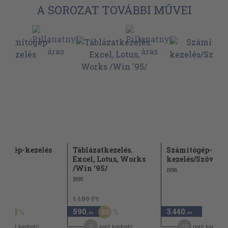
A SOROZAT TOVÁBBI MŰVEI
tógép-kezelés
Táblázatkezelés.
Számítógép-
Excel, Lotus, Works
kezelés/Szövegsz
/Win '95/
1998
1995
Ft
1.180 Ft
590
3.440
60
50
,-Ft
,-Ft
9
28
pont kapható
pont kapható
pont kapható