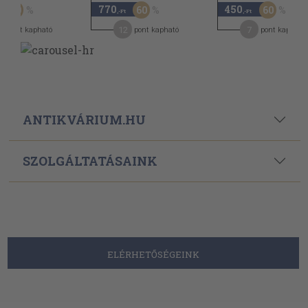
770
450
50
60
60
,-Ft
,-Ft
12
7
pont kapható
pont kapható
pont kapható
ANTIKVÁRIUM.HU
SZOLGÁLTATÁSAINK
ELÉRHETŐSÉGEINK