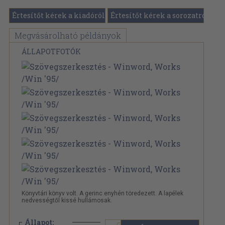
Értesítőt kérek a kiadóról
Értesítőt kérek a sorozatról
Megvásárolható példányok
ÁLLAPOTFOTÓK
Könyvtári könyv volt. A gerinc enyhén töredezett. A lapélek
nedvességtől kissé hullámosak.
Állapot: