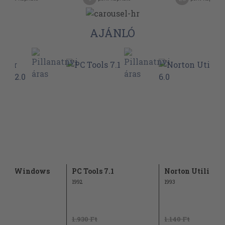
AJÁNLÓ
 for Windows
PC Tools 7.1
Norton Utilities 
1992
1993
t
1.930 Ft
1.140 Ft