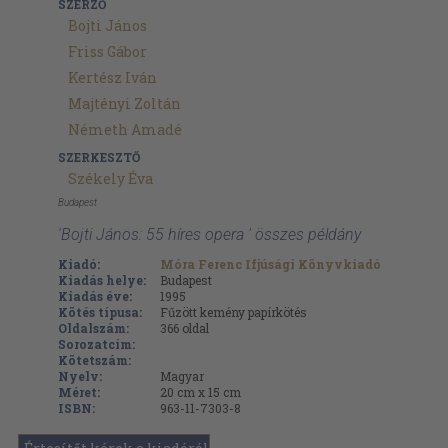
SZERZŐ
Bojti János
Friss Gábor
Kertész Iván
Majtényi Zoltán
Németh Amadé
SZERKESZTŐ
Székely Éva
Budapest
'Bojti János: 55 híres opera ' összes példány
Kiadó:
Móra Ferenc Ifjúsági Könyvkiadó
Kiadás helye:
Budapest
Kiadás éve:
1995
Kötés típusa:
Fűzött kemény papírkötés
Oldalszám:
366
oldal
Sorozatcím:
Kötetszám:
Nyelv:
Magyar
Méret:
20 cm x 15 cm
ISBN:
963-11-7303-8