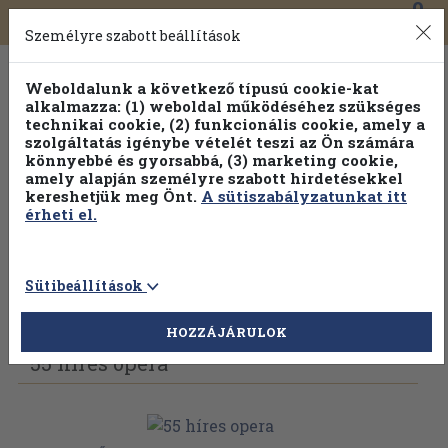
0
Toggle
Főmenü
Könyveink
navigation
Személyre szabott beállítások
Weboldalunk a következő típusú cookie-kat
alkalmazza: (1) weboldal működéséhez szükséges
technikai cookie, (2) funkcionális cookie, amely a
szolgáltatás igénybe vételét teszi az Ön számára
könnyebbé és gyorsabbá, (3) marketing cookie,
Válogasson több mint 1.000.000 kiadványunk közül
10-
amely alapján személyre szabott hirdetésekkel
100% kedvezménnyel!
kereshetjük meg Önt.
A sütiszabályzatunkat itt
érheti el.
Sütibeállítások
Vissza az előző oldalra
Válasszon példányt
HOZZÁJÁRULOK
55 híres opera