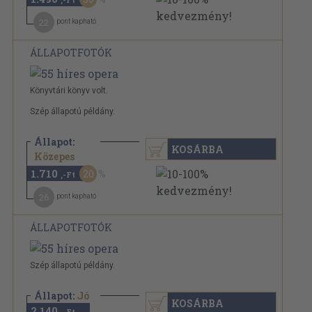
22
pont kapható
ÁLLAPOTFOTÓK
Könyvtári könyv volt.
Szép állapotú példány.
Állapot:
KOSÁRBA
2.140 Ft
Közepes
1.710
20
,-Ft
26
pont kapható
ÁLLAPOTFOTÓK
Szép állapotú példány.
Állapot:
Jó
KOSÁRBA
2.140
,-Ft