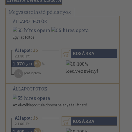
Értesítőt kérek a kiadóról
Megvásárolható példányok
ÁLLAPOTFOTÓK
Egy lap foltos.
Állapot:
Jó
KOSÁRBA
2.140 Ft
1.070
50
,-Ft
16
pont kapható
ÁLLAPOTFOTÓK
Az előzéklapon tulajdonosi bejegyzés látható.
Állapot:
Jó
KOSÁRBA
2.140 Ft
1.490
30
,-Ft