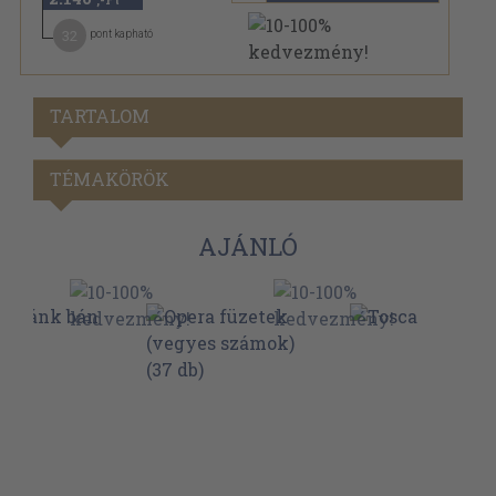
32
pont kapható
TARTALOM
TÉMAKÖRÖK
AJÁNLÓ