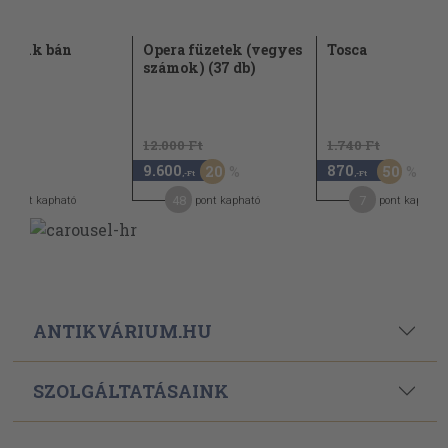
: Bánk bán
Opera füzetek (vegyes
Tosca
számok) (37 db)
12.000 Ft
1.740 Ft
9.600
870
20
50
-Ft
,-Ft
,-Ft
48
7
pont kapható
pont kapható
pont kapható
ANTIKVÁRIUM.HU
SZOLGÁLTATÁSAINK