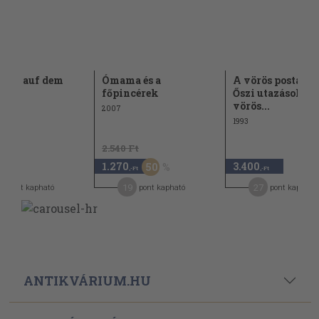
ilien auf dem
Ómama és a
A vörös postakoc
főpincérek
Őszi utazások a
vörös...
2007
1993
2.540 Ft
1.270
3.400
50
,-Ft
,-Ft
,-Ft
0
19
27
pont kapható
pont kapható
pont kapható
ANTIKVÁRIUM.HU