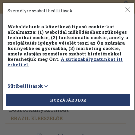
0
Toggle
Főmenü
Könyveink
navigation
Személyre szabott beállítások
Weboldalunk a következő típusú cookie-kat
alkalmazza: (1) weboldal működéséhez szükséges
technikai cookie, (2) funkcionális cookie, amely a
szolgáltatás igénybe vételét teszi az Ön számára
könnyebbé és gyorsabbá, (3) marketing cookie,
amely alapján személyre szabott hirdetésekkel
kereshetjük meg Önt.
A sütiszabályzatunkat itt
érheti el.
Sütibeállítások
Vissza az előző oldalra
Válasszon példányt
HOZZÁJÁRULOK
Boszorkányszombat
BRAZIL ELBESZÉLŐK