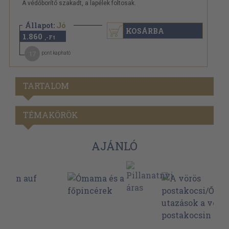
A védőborító szakadt, a lapélek foltosak.
Állapot:
Jó
KOSÁRBA
1.860
,-Ft
17
pont kapható
TARTALOM
TÉMAKÖRÖK
AJÁNLÓ