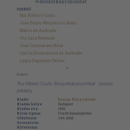
SZERZŐ
Rui Ribeiro Couto
José Bento Monteiro Lobato
Mário de Andrade
Oto Lara Resende
Joao Guimaraes Rosa
Carlos Drummond de Andrade
Lygia Fagundes Telles
Budapest
'Rui Ribeiro Couto: Boszorkányszombat ' összes
példány
Kiadó:
Európa Könyvkiadó
Kiadás helye:
Budapest
Kiadás éve:
1986
Kötés típusa:
Fűzött keménykötés
Oldalszám:
344
oldal
Sorozatcím:
Kötetszám: