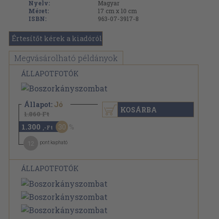
Nyelv:
Magyar
Méret:
17 cm x 10 cm
ISBN:
963-07-3917-8
Értesítőt kérek a kiadóról
Megvásárolható példányok
ÁLLAPOTFOTÓK
Állapot:
Jó
KOSÁRBA
1.860 Ft
1.300
30
,-Ft
12
pont kapható
ÁLLAPOTFOTÓK