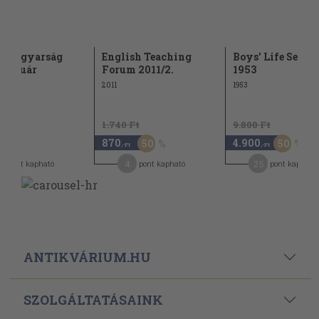
l Magyarság
English Teaching
Boys' Life Septe
 február
Forum 2011/2.
1953
2011
1953
1.740 Ft
9.800 Ft
870
4.900
50
50
,-Ft
,-Ft
4
25
pont kapható
pont kapható
pont kapható
ANTIKVÁRIUM.HU
SZOLGÁLTATÁSAINK