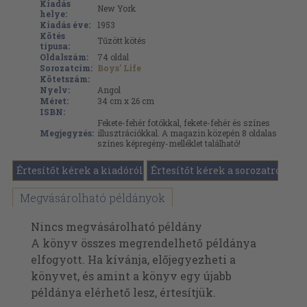
Kiadás
New York
helye:
Kiadás éve:
1953
Kötés
Tűzött kötés
típusa:
Oldalszám:
74
oldal
Sorozatcím:
Boys' Life
Kötetszám:
Nyelv:
Angol
Méret:
34 cm x 26 cm
ISBN:
Fekete-fehér fotókkal, fekete-fehér és színes
Megjegyzés:
illusztrációkkal. A magazin közepén 8 oldalas
színes képregény-melléklet található!
Értesítőt kérek a kiadóról
Értesítőt kérek a sorozatról
Megvásárolható példányok
Nincs megvásárolható példány
A könyv összes megrendelhető példánya
elfogyott. Ha kívánja, előjegyezheti a
könyvet, és amint a könyv egy újabb
példánya elérhető lesz, értesítjük.