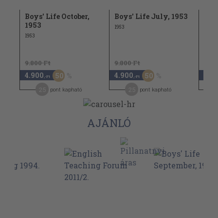
Boys' Life October,
Boys' Life July, 1953
Boys
1953
195
1953
1953
1953
9.800 Ft
9.800 Ft
9.80
4.900
4.900
4.9
50
50
,-Ft
,-Ft
25
25
pont kapható
pont kapható
AJÁNLÓ