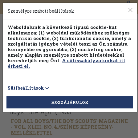
0
Toggle
Főmenü
Könyveink
navigation
Személyre szabott beállítások
Weboldalunk a következő típusú cookie-kat
alkalmazza: (1) weboldal működéséhez szükséges
technikai cookie, (2) funkcionális cookie, amely a
szolgáltatás igénybe vételét teszi az Ön számára
könnyebbé és gyorsabbá, (3) marketing cookie,
Válogasson több mint 30 000 kötet közül
amely alapján személyre szabott hirdetésekkel
Hobbi témakörökben
20% kedvezménnyel!
kereshetjük meg Önt.
A sütiszabályzatunkat itt
érheti el.
Sütibeállítások
Vissza az előző oldalra
Válasszon példányt
HOZZÁJÁRULOK
Boys' Life April, 1953
FOR ALL BOYS/
THE BOY SCOUTS' MAGAZINE
- VOL. XLIII. NO. 4./
SZÍNES KÉPREGÉNY-
MELLÉKLETTEL