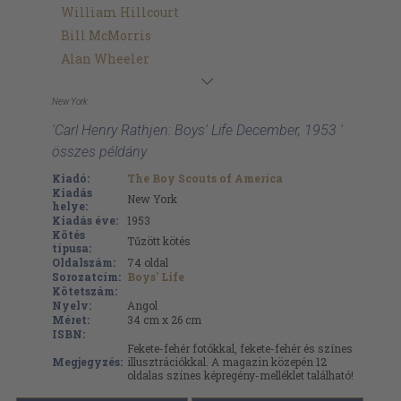
William Hillcourt
Bill McMorris
Alan Wheeler
New York
'Carl Henry Rathjen: Boys' Life December, 1953 '
összes példány
Kiadó:
The Boy Scouts of America
Kiadás
New York
helye:
Kiadás éve:
1953
Kötés
Tűzött kötés
típusa:
Oldalszám:
74
oldal
Sorozatcím:
Boys' Life
Kötetszám:
Nyelv:
Angol
Méret:
34 cm x 26 cm
ISBN:
Fekete-fehér fotókkal, fekete-fehér és színes
Megjegyzés:
illusztrációkkal. A magazin közepén 12
oldalas színes képregény-melléklet található!