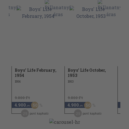
Boys' Life February,
Boys' Life October,
Boys
1954
1953
195
1954
1953
1953
9.800 Ft
9.800 Ft
9.80
4.900
4.900
4.9
50
50
,-Ft
,-Ft
25
25
pont kapható
pont kapható