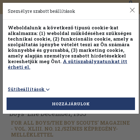
0
Toggle
Főmenü
Könyveink
navigation
Személyre szabott beállítások
Weboldalunk a következő típusú cookie-kat
alkalmazza: (1) weboldal működéséhez szükséges
technikai cookie, (2) funkcionális cookie, amely a
szolgáltatás igénybe vételét teszi az Ön számára
könnyebbé és gyorsabbá, (3) marketing cookie,
amely alapján személyre szabott hirdetésekkel
kereshetjük meg Önt.
A sütiszabályzatunkat itt
érheti el.
Sütibeállítások
Vissza az előző oldalra
Válasszon példányt
HOZZÁJÁRULOK
Boys' Life December, 1953
FOR ALL BOYS/
THE BOY SCOUTS' MAGAZINE
- VOL. XLIII. NO. 12./
SZÍNES KÉPREGÉNY-
MELLÉKLETTEL