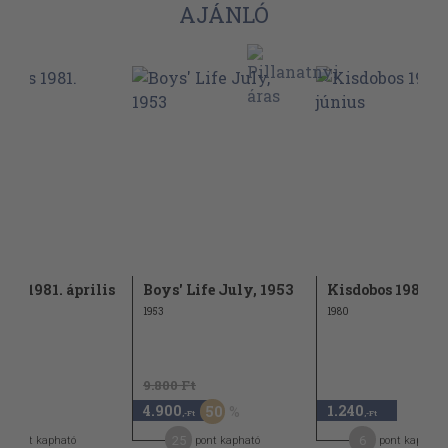
AJÁNLÓ
bos 1981. április
Boys' Life July, 1953
Kisdobos 1980. j
1953
1980
9.800 Ft
4.900
1.240
50
-Ft
,-Ft
,-Ft
0
25
6
pont kapható
pont kapható
pont kapható