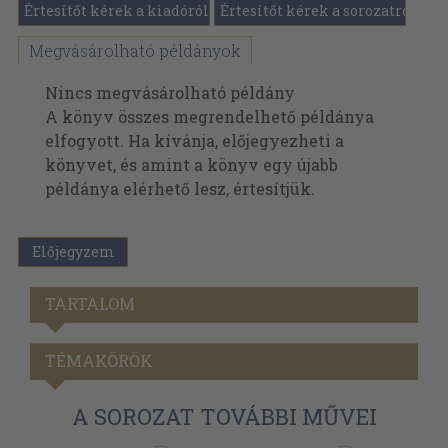
Értesítőt kérek a kiadóról
Értesítőt kérek a sorozatról
Megvásárolható példányok
Nincs megvásárolható példány
A könyv összes megrendelhető példánya
elfogyott. Ha kívánja, előjegyezheti a
könyvet, és amint a könyv egy újabb
példánya elérhető lesz, értesítjük.
Előjegyzem
TARTALOM
TÉMAKÖRÖK
A SOROZAT TOVÁBBI MŰVEI