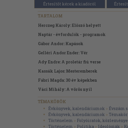
Értesítőt kérek a kiadóról
Értesít
TARTALOM
Herczeg Károly: Előszó helyett
Naptár - évfordulók - programok
Gábor Andor: Kapások
Gelléri Andor Ender: Vér
Ady Endre: A proletár fiú verse
Kassák Lajos: Mesteremberek
Fábri Magda: 30 év képekben
Váci Mihály: A vörös nyíl
Vészi Endre: A kimondott s a kimondatlan
TÉMAKÖRÖK
Fülöp János: Egy pesti munkásdinasztia
Évkönyvek, kalendáriumok
>
Évszám s
Évkönyvek, kalendáriumok
>
Témakör 
Csepeli Szabó Béla: Vasflóra
Történelem
>
Folyóiratok, közleménye
Mátyás Ferenc: Róluk beszélek
Történelem
>
Politika
>
Ideológiák
>
K