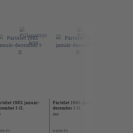
rtélet 1983. január-
Pártélet 1980. január-
Párttörtén
cember I-II.
december I-II.
Közlemény
április
3
1980
1980
400 Ft
3.400 Ft
1.140 Ft