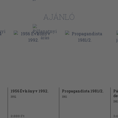
51
56
AJÁNLÓ
56
 a szocialista
61
zt"-ről és
67
72
tó
76
suth-
79
82
1956 Évkönyv 1992.
Propagandista 1981/2.
Pá
de
1992
87
1981
198
87
99
2.880 Ft
3.