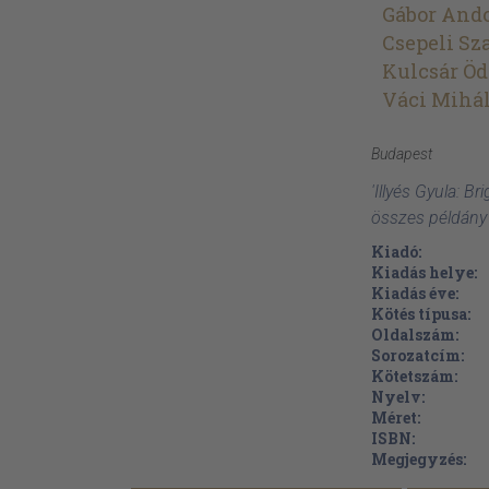
Gábor And
Csepeli Sz
Kulcsár Ö
Váci Mihá
Budapest
'Illyés Gyula: B
összes példány
Kiadó:
Kiadás helye:
Kiadás éve:
Kötés típusa:
Oldalszám:
Sorozatcím:
Kötetszám:
Nyelv:
Méret:
ISBN:
Megjegyzés: