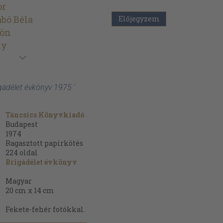
or
abó Béla
Előjegyzem
dön
ly
rigádélet évkönyv 1975 '
Táncsics Könyvkiadó
Budapest
1974
Ragasztott papírkötés
224
oldal
Brigádélet évkönyv
Magyar
20 cm x 14 cm
Fekete-fehér fotókkal.