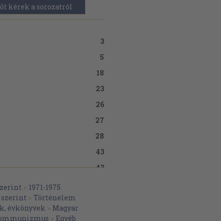
őt kérek a sorozatról
3
5
18
23
26
27
28
43
43
44
zerint
>
1971-1975
szerint
>
Történelem
50
k, évkönyvek
>
Magyar
50
ommunizmus
>
Egyéb