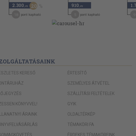
2.300
910
1.
20
102
ádban
,-Ft
,-Ft
18
107
5
9
pont kapható
pont kapható
111
116
aládoknak
120
rtbe?
135
ZOLGÁLTATÁSAINK
138
(U. Gy.)
ÉSZLETES KERESŐ
ÉRTESÍTŐ
 és tudomány
140
ONTÁRUHÁZ
SZEMÉLYES ÁTVÉTEL
145
yeink
LŐJEGYZÉS
SZÁLLÍTÁSI FELTÉTELEK
154
zánkban
IZESSEN KÖNYVVEL!
GYIK
166
ILLANATNYI ÁRAINK
OLDALTÉRKÉP
176
ÖNYVFELVÁSÁRLÁS
TÉMAKÖRI FA
182
el
SOMAGKÖVETÉS
ÉRDEKES TÉMAKÖREINK