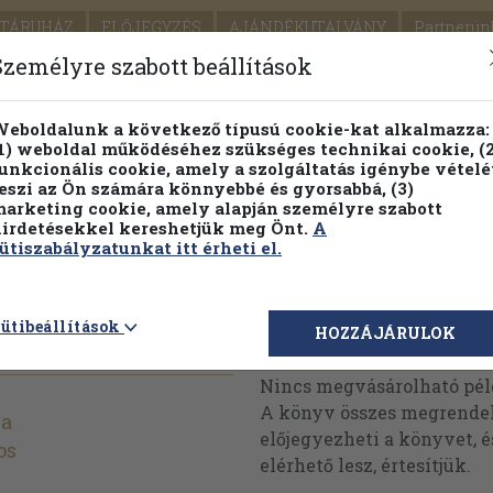
TÁRUHÁZ
ELŐJEGYZÉS
AJÁNDÉKUTALVÁNY
Partnerün
SZÁLLÍTÁS
SEGÍTSÉG
Személyre szabott beállítások
1.
Részletes kereső
Témaköri fa
eboldalunk a következő típusú cookie-kat alkalmazza:
1) weboldal működéséhez szükséges technikai cookie, (2
KIADV
unkcionális cookie, amely a szolgáltatás igénybe vételé
LEGNA
eszi az Ön számára könnyebbé és gyorsabbá, (3)
arketing cookie, amely alapján személyre szabott
PILLANATNYI ÁRAINK
FENNTARTHATÓ OLVASMÁN
irdetésekkel kereshetjük meg Önt.
A
ütiszabályzatunkat itt érheti el.
nyv 1975
ütibeállítások
Megvásárolható 
HOZZÁJÁRULOK
Nincs megvásárolható pé
A könyv összes megrendelh
la
előjegyezheti a könyvet, 
os
elérhető lesz, értesítjük.