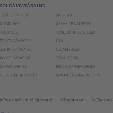
ZOLGÁLTATÁSAINK
ÉSZLETES KERESŐ
ÉRTESÍTŐ
ONTÁRUHÁZ
SZEMÉLYES ÁTVÉTEL
LŐJEGYZÉS
SZÁLLÍTÁSI FELTÉTELEK
IZESSEN KÖNYVVEL!
GYIK
ILLANATNYI ÁRAINK
OLDALTÉRKÉP
ÖNYVFELVÁSÁRLÁS
TÉMAKÖRI FA
SOMAGKÖVETÉS
ÉRDEKES TÉMAKÖREINK
ÍRLEVÉL FELIRATKOZÁS
ELÁLLÁS A SZERZŐDÉSTŐL