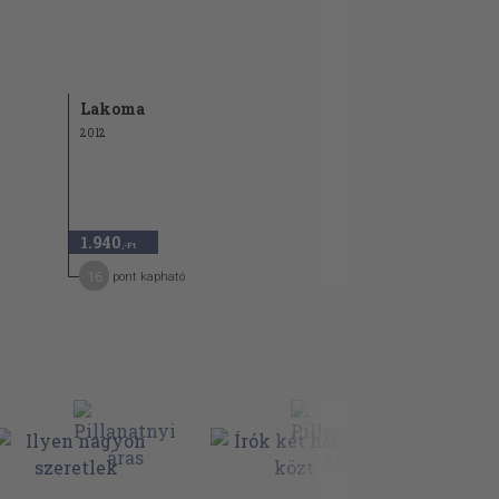
Lakoma
2012
1.940
,-Ft
16
pont kapható