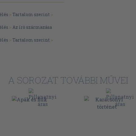
élés
>
Tartalom szerint
>
élés
>
Az író származása
élés
>
Tartalom szerint
>
A SOROZAT TOVÁBBI MŰVEI