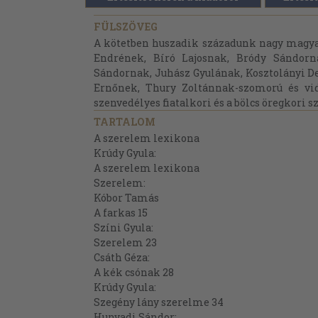
FÜLSZÖVEG
A kötetben huszadik századunk nagy magyar
Endrének, Bíró Lajosnak, Bródy Sándorn
Sándornak, Juhász Gyulának, Kosztolányi D
Ernőnek, Thury Zoltánnak-szomorú és vi
szenvedélyes fiatalkori és a bölcs öregkori 
TARTALOM
A szerelem lexikona
Krúdy Gyula:
A szerelem lexikona
Szerelem:
Kóbor Tamás
A farkas 15
Színi Gyula:
Szerelem 23
Csáth Géza:
A kék csónak 28
Krúdy Gyula:
Szegény lány szerelme 34
Hunyadi Sándor: