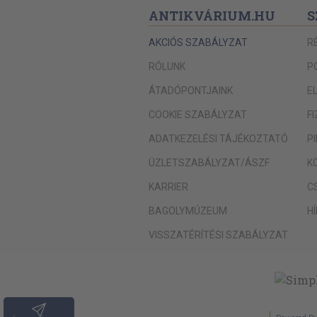
ANTIKVÁRIUM.HU
S
AKCIÓS SZABÁLYZAT
R
RÓLUNK
P
ÁTADÓPONTJAINK
E
COOKIE SZABÁLYZAT
F
ADATKEZELÉSI TÁJÉKOZTATÓ
P
ÜZLETSZABÁLYZAT/ÁSZF
K
KARRIER
C
BAGOLYMÚZEUM
H
VISSZATÉRÍTÉSI SZABÁLYZAT