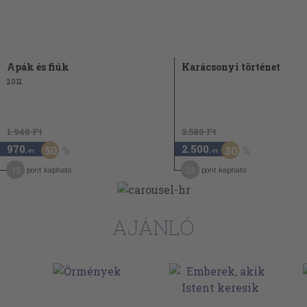
Apák és fiúk
Karácsonyi történet
2012
1.940 Ft
3.580 Ft
970
2.500
50
30
,-Ft
,-Ft
15
23
pont kapható
pont kapható
AJÁNLÓ