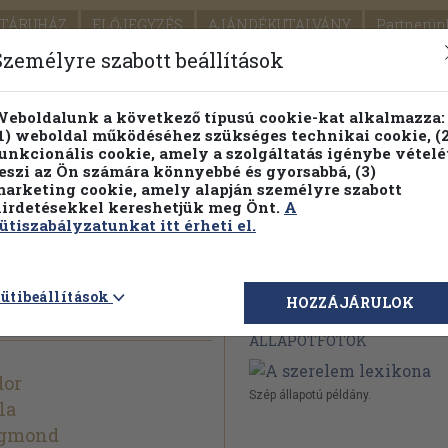
TÁRUHÁZ
ELŐJEGYZÉS
AJÁNDÉKUTALVÁNY
Partnerün
SZÁLLÍTÁS
SEGÍTSÉG
Személyre szabott beállítások
Részletes kereső
Témaköri fa
eboldalunk a következő típusú cookie-kat alkalmazza:
1) weboldal működéséhez szükséges technikai cookie, (2
unkcionális cookie, amely a szolgáltatás igénybe vételé
eszi az Ön számára könnyebbé és gyorsabbá, (3)
arketing cookie, amely alapján személyre szabott
PILLANATNYI ÁRAINK
FENNTARTHATÓ OLVASMÁN
irdetésekkel kereshetjük meg Önt.
A
ütiszabályzatunkat itt érheti el.
kona
ütibeállítások
Megvásárolható 
HOZZÁJÁRULOK
ÁLLAPOTFOTÓK
dor
Szép állapotú példány.
la
igmond