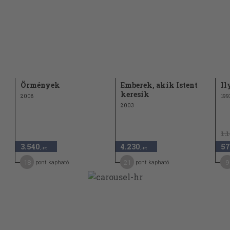
Örmények
Emberek, akik Istent
Il
keresik
2008
199
2003
1.
3.540
4.230
57
,-Ft
,-Ft
18
21
9
pont kapható
pont kapható