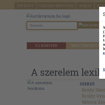
ÉRTESÍTŐ
FIZESSEN
KÖNYVVEL!
AUKCIÓ
PON
W
(
f
t
m
ÚJ KÖNYVEK
MOST ÉRKEZETT
h
s
A szerelem lexi
S
SZERZŐ
Bródy Sán
Krúdy Gyu
Móricz Zs