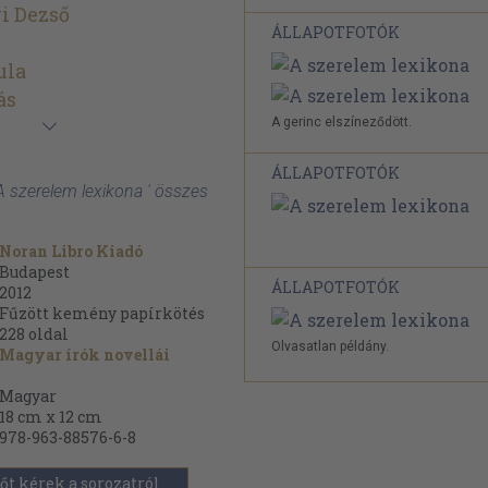
i Dezső
ÁLLAPOTFOTÓK
ula
ás
A gerinc elszíneződött.
ÁLLAPOTFOTÓK
A szerelem lexikona ' összes
Noran Libro Kiadó
Budapest
ÁLLAPOTFOTÓK
2012
Fűzött kemény papírkötés
228
oldal
Olvasatlan példány.
Magyar írók novellái
Magyar
18 cm x 12 cm
978-963-88576-6-8
őt kérek a sorozatról