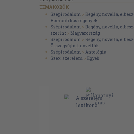
Szerelem 41
TÉMAKÖRÖK
Móricz Zsigmond:
Szépirodalom
>
Regény, novella, elbesz
Szerelem 43
Romantikus regények
Rabok sétája
Szépirodalom
>
Regény, novella, elbesz
Bíró Lajos:
szerint
>
Magyarország
Másodszor 57
Szépirodalom
>
Regény, novella, elbesz
Török Gyula:
Összegyűjtött novellák
Tavasztól - őszig 63
Szépirodalom
>
Antológia
Bíró Lajos:
Szex, szerelem
>
Egyéb
Halálos küzdelem 68
Ambrus Zoltán:
A házibarát 74
Heltai Jenő:
Rabok sétája 98
Bródy Sándor:
Özvegyen 104
Kóbor Tamás:
Az idősebb 112
Ady Endre:
Vad Mária 119
AZ ÁRVA LEGÉNY