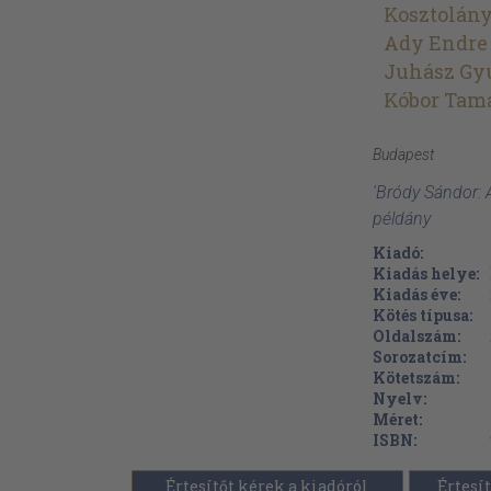
Kosztolány
Ady Endre
Juhász Gy
Kóbor Tam
Budapest
'Bródy Sándor: 
példány
Kiadó:
Kiadás helye:
Kiadás éve:
Kötés típusa:
Oldalszám:
Sorozatcím:
Kötetszám:
Nyelv:
Méret:
ISBN:
Értesítőt kérek a kiadóról
Értesít