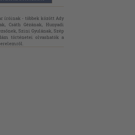
 íróinak - többek között Ady
ak, Csáth Gézának, Hunyadi
ezsőnek, Szini Gyulának, Szép
dám történetei olvashatók a
szerelemről.