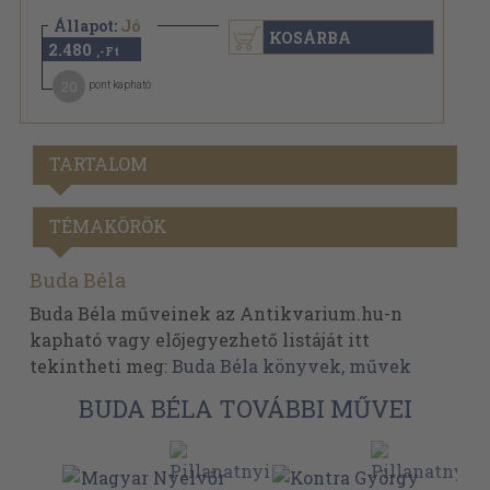
Állapot:
Jó
KOSÁRBA
2.480
,-Ft
20
pont kapható
TARTALOM
TÉMAKÖRÖK
Buda Béla
Buda Béla műveinek az Antikvarium.hu-n
kapható vagy előjegyezhető listáját itt
tekintheti meg:
Buda Béla könyvek, művek
BUDA BÉLA TOVÁBBI MŰVEI