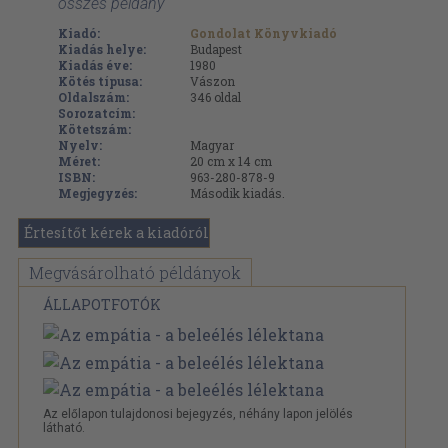
összes példány
Kiadó:
Gondolat Könyvkiadó
Kiadás helye:
Budapest
Kiadás éve:
1980
Kötés típusa:
Vászon
Oldalszám:
346
oldal
Sorozatcím:
Kötetszám:
Nyelv:
Magyar
Méret:
20 cm x 14 cm
ISBN:
963-280-878-9
Megjegyzés:
Második kiadás.
Értesítőt kérek a kiadóról
Megvásárolható példányok
ÁLLAPOTFOTÓK
Az előlapon tulajdonosi bejegyzés, néhány lapon jelölés
látható.