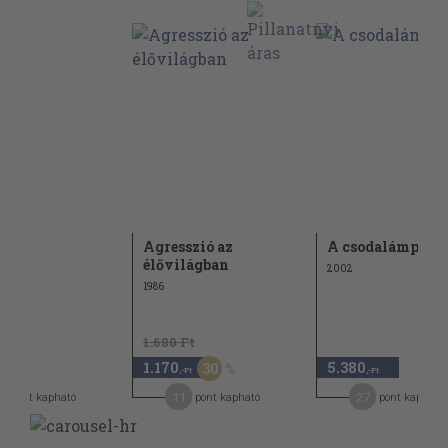
k
Agresszió az
A csodalámpa
élővilágban
2002
1986
1.680 Ft
1.170
5.380
30
-Ft
,-Ft
,-Ft
11
27
pont kapható
pont kapható
pont kapható