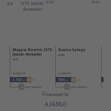
Magyar Nyelvőr 1975.
Kontra György
Sze
ógia
január-december
IV.
2008
1975
1992
3.480 Ft
1.180 Ft
1.740
590
1.9
50
50
,-Ft
,-Ft
14
5
pont kapható
pont kapható
AJÁNLÓ