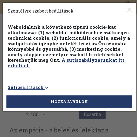
0
Toggle
Főmenü
Könyveink
navigation
Személyre szabott beállítások
Weboldalunk a következő típusú cookie-kat
alkalmazza: (1) weboldal működéséhez szükséges
technikai cookie, (2) funkcionális cookie, amely a
szolgáltatás igénybe vételét teszi az Ön számára
könnyebbé és gyorsabbá, (3) marketing cookie,
amely alapján személyre szabott hirdetésekkel
kereshetjük meg Önt.
A sütiszabályzatunkat itt
érheti el.
Sütibeállítások
Vissza az előző oldalra
HOZZÁJÁRULOK
2.480
Kosárba
,-Ft
Az empátia - a beleélés lélektana