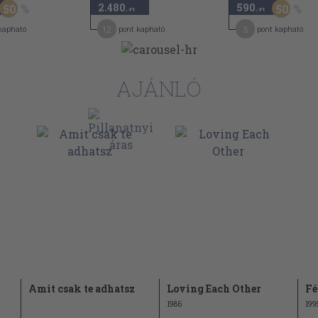
2.480
590
50
50
,-Ft
,-Ft
102
12
5
kapható
pont kapható
pont kapható
105
108
AJÁNLÓ
112
113
116
125
és során
128
130
e
136
ia
140
143
Amit csak te adhatsz
Loving Each Other
Fé
146
1986
199