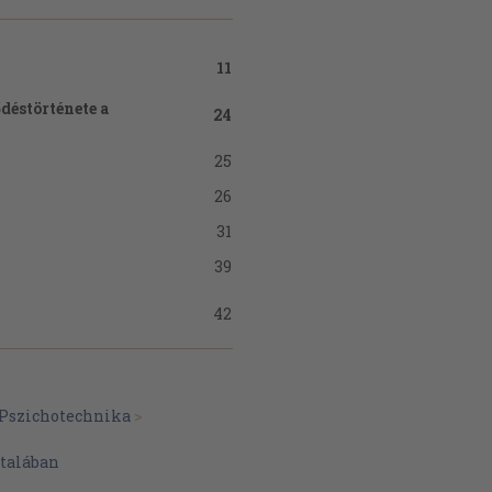
11
déstörténete a
24
25
26
31
39
42
47
rű
56
Pszichotechnika
>
62
 viszonya
talában
64