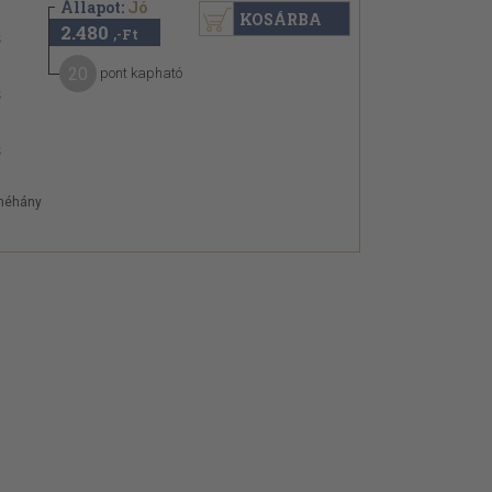
Állapot:
Jó
KOSÁRBA
2.480
,-Ft
20
pont kapható
 néhány