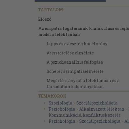
TARTALOM
Előszó
Az empátia fogalmának kialakulása és fejlő
modern lélektanban
Lipps és az esztétikai élmény
Arisztotelész elmélete
A pszichoanalízis felfogása
Scheler szimpátiaelmélete
Megértő irányzat a lélektanban és a
társadalomtudományokban
Rogers iskolája
TÉMAKÖRÖK
Szociológia
>
Szociálpszichológia
Az empátia jelensége és fogalmának korsze
Pszichológia
>
Alkalmazott lélektan
>
meghatározása
Kommunikáció, konfliktuskezelés
Az empátia és más megismerési módok
Pszichológia
>
Szociálpszichológia
>
Ál