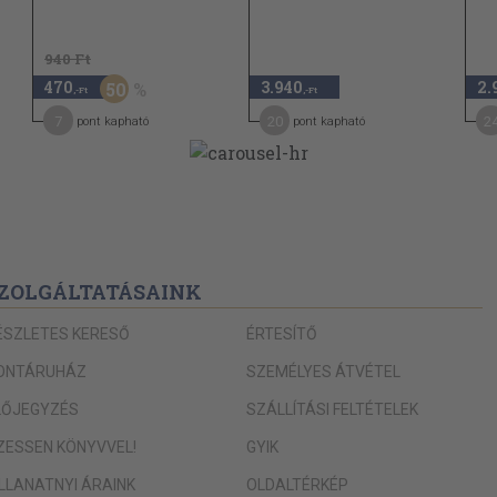
a
150
152
940 Ft
470
3.940
2.
50
153
,-Ft
,-Ft
7
20
2
pont kapható
pont kapható
154
155
163
zők
170
ZOLGÁLTATÁSAINK
174
176
désében
ÉSZLETES KERESŐ
ÉRTESÍTŐ
182
ONTÁRUHÁZ
SZEMÉLYES ÁTVÉTEL
184
LŐJEGYZÉS
SZÁLLÍTÁSI FELTÉTELEK
186
IZESSEN KÖNYVVEL!
GYIK
188
ILLANATNYI ÁRAINK
OLDALTÉRKÉP