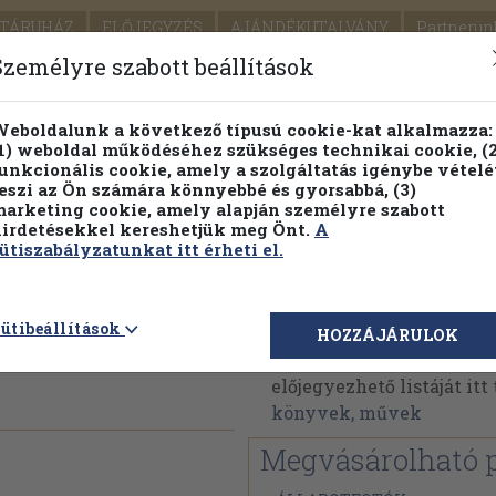
TÁRUHÁZ
ELŐJEGYZÉS
AJÁNDÉKUTALVÁNY
Partnerün
SZÁLLÍTÁS
SEGÍTSÉG
Személyre szabott beállítások
1.
Részletes kereső
Témaköri fa
eboldalunk a következő típusú cookie-kat alkalmazza:
1) weboldal működéséhez szükséges technikai cookie, (2
KIADV
unkcionális cookie, amely a szolgáltatás igénybe vételé
LEGNA
eszi az Ön számára könnyebbé és gyorsabbá, (3)
arketing cookie, amely alapján személyre szabott
PILLANATNYI ÁRAINK
FENNTARTHATÓ OLVASMÁN
irdetésekkel kereshetjük meg Önt.
A
ütiszabályzatunkat itt érheti el.
eleélés
Buda Béla
ütibeállítások
HOZZÁJÁRULOK
Buda Béla műveinek az 
előjegyezhető listáját it
könyvek, művek
Megvásárolható 