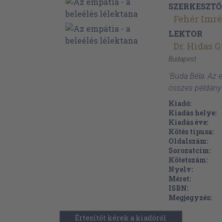
SZERKESZTŐ
Fehér Imr
LEKTOR
Dr. Hidas 
Budapest
'Buda Béla: Az e
összes példány
Kiadó:
Kiadás helye:
Kiadás éve:
Kötés típusa:
Oldalszám:
Sorozatcím:
Kötetszám:
Nyelv:
Méret:
ISBN:
Megjegyzés:
Értesítőt kérek a kiadóról