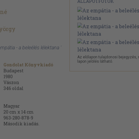
ÁLLAPOTFOTÓK
éné
György
mpátia - a beleélés lélektana '
Az előlapon tulajdonosi bejegyzés,
lapon jelölés látható.
Gondolat Könyvkiadó
Budapest
1980
Vászon
346
oldal
Magyar
20 cm x 14 cm
963-280-878-9
Második kiadás.