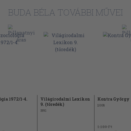
66
BUDA BÉLA TOVÁBBI MŰVEI
70
73
76
79
82
86
88
91
92
ógia 1972/1-4.
Világirodalmi Lexikon
Kontra György
96
9. (töredék)
2008
98
1991
101
1.180 Ft
101