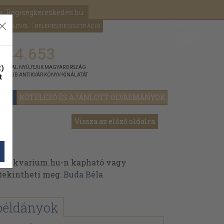
k: Régiségkereskedés.hu
A kosaram
HÍRLEVÉL
BELÉPÉS/REGISZTRÁCIÓ
MÉG
0
5000
Ft
144.653
)
ÁNNYAL NYÚJTJUK MAGYARORSZÁG
t
GYOBB ANTIKVÁR KÖNYV-KÍNÁLATÁT
YOK
KÖTELEZŐ ÉS AJÁNLOTT OLVASMÁNYOK
Vissza az előző oldalra
Antikvarium.hu-n kapható vagy
t tekintheti meg:
Buda Béla
példányok