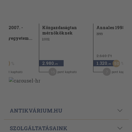
yv 2007. -
Közgazdaságtan
Annales 1998
di
mérnököknek
1999
mányegyetem...
2002
Ft
2.640 Ft
2.980
1.320
50
50
,-Ft
,-Ft
15
7
pont kapható
pont kapható
pont kapható
ANTIKVÁRIUM.HU
SZOLGÁLTATÁSAINK