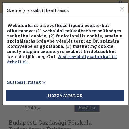
0
Toggle
Főmenü
Könyveink
navigation
Személyre szabott beállítások
Weboldalunk a következő típusú cookie-kat
alkalmazza: (1) weboldal működéséhez szükséges
technikai cookie, (2) funkcionális cookie, amely a
szolgáltatás igénybe vételét teszi az Ön számára
könnyebbé és gyorsabbá, (3) marketing cookie,
Válogasson több mint 1.000.000 kiadványunk közül
10-
amely alapján személyre szabott hirdetésekkel
100% kedvezménnyel!
kereshetjük meg Önt.
A sütiszabályzatunkat itt
érheti el.
Sütibeállítások
Vissza az előző oldalra
HOZZÁJÁRULOK
1.240
Kosárba
,-Ft
Budapesti Gazdasági Főiskola