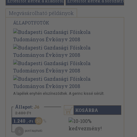
Értesítőt kérek a kiadóról
Értesítőt kérek a sorozatról
Megvásárolható példányok
ÁLLAPOTFOTÓK
A lapélek enyhén elszíneződtek. A gerinc kissé sérült.
Állapot:
Jó
KOSÁRBA
2.480 Ft
1.240
50
,-Ft
6
pont kapható