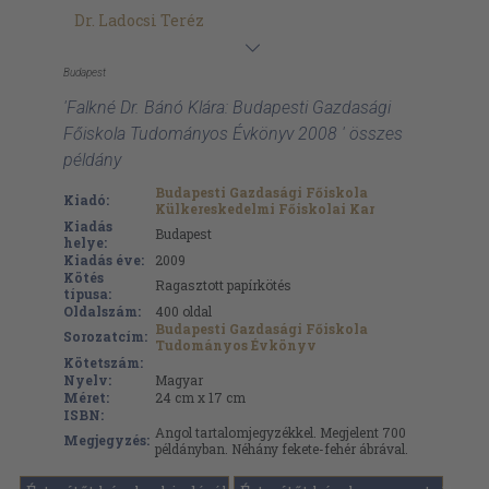
Dr. Ladocsi Teréz
Budapest
'Falkné Dr. Bánó Klára: Budapesti Gazdasági
Főiskola Tudományos Évkönyv 2008 ' összes
példány
Budapesti Gazdasági Főiskola
Kiadó:
Külkereskedelmi Főiskolai Kar
Kiadás
Budapest
helye:
Kiadás éve:
2009
Kötés
Ragasztott papírkötés
típusa:
Oldalszám:
400
oldal
Budapesti Gazdasági Főiskola
Sorozatcím:
Tudományos Évkönyv
Kötetszám:
Nyelv:
Magyar
Méret:
24 cm x 17 cm
ISBN:
Angol tartalomjegyzékkel. Megjelent 700
Megjegyzés:
példányban. Néhány fekete-fehér ábrával.