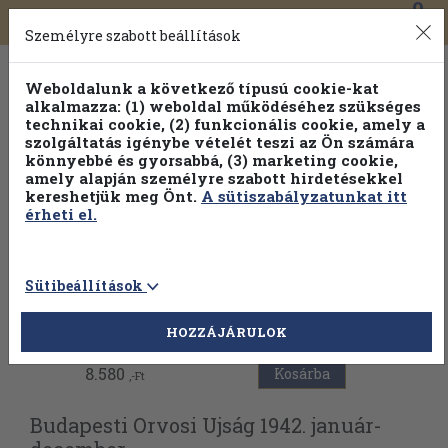
0
Toggle
Főmenü
Könyveink
navigation
Személyre szabott beállítások
Weboldalunk a következő típusú cookie-kat
alkalmazza: (1) weboldal működéséhez szükséges
technikai cookie, (2) funkcionális cookie, amely a
szolgáltatás igénybe vételét teszi az Ön számára
könnyebbé és gyorsabbá, (3) marketing cookie,
amely alapján személyre szabott hirdetésekkel
kereshetjük meg Önt.
A sütiszabályzatunkat itt
érheti el.
Sütibeállítások
Vissza az előző oldalra
HOZZÁJÁRULOK
8.580
Kosárba
,-Ft
Budapesti Orvosi Ujság 1942. január-