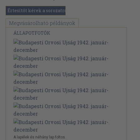
Értesítőt kérek a sorozatról
Megvásárolható példányok
ÁLLAPOTFOTÓK
A lapélek és néhány lap foltos.