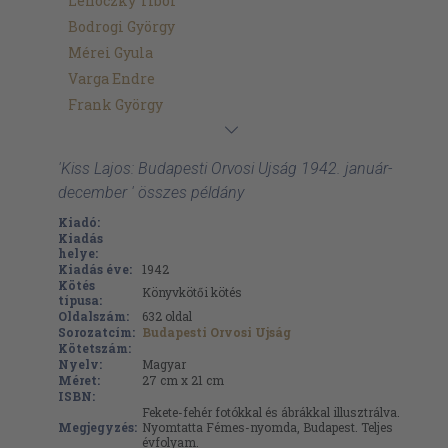
Lehoczky Tibor
Bodrogi György
Mérei Gyula
Varga Endre
Frank György
'Kiss Lajos: Budapesti Orvosi Ujság 1942. január-
december ' összes példány
Kiadó:
Kiadás
helye:
Kiadás éve:
1942
Kötés
Könyvkötői kötés
típusa:
Oldalszám:
632
oldal
Sorozatcím:
Budapesti Orvosi Ujság
Kötetszám:
Nyelv:
Magyar
Méret:
27 cm x 21 cm
ISBN:
Fekete-fehér fotókkal és ábrákkal illusztrálva.
Megjegyzés:
Nyomtatta Fémes-nyomda, Budapest. Teljes
évfolyam.