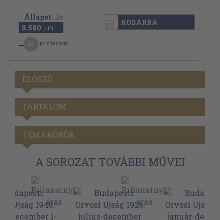
Állapot:
Jó
KOSÁRBA
8.580
,-Ft
43
pont kapható
ELŐSZÓ
TARTALOM
TÉMAKÖRÖK
A SOROZAT TOVÁBBI MŰVEI