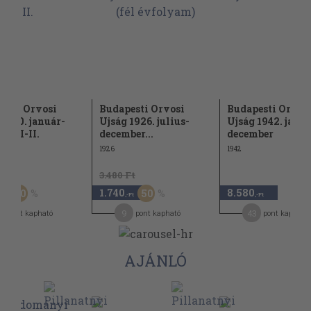
esti Orvosi
Budapesti Orvosi
Budapesti Orvos
 1940. január-
Ujság 1926. julius-
Ujság 1942. januá
ber I-II.
december...
december
1926
1942
Ft
3.480 Ft
1.740
8.580
50
50
,-Ft
,-Ft
,-Ft
1
9
43
pont kapható
pont kapható
pont kapható
AJÁNLÓ