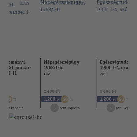
studományi
Népegészségügy
Egészségtudomá
e 1931. január-
1968/1-6.
1959. 1-4. szám
ber I-II.
1968
1959
Ft
2.400 Ft
2.400 Ft
1.200
1.200
60
50
50
,-Ft
,-Ft
,-Ft
6
6
pont kapható
pont kapható
pont kapható