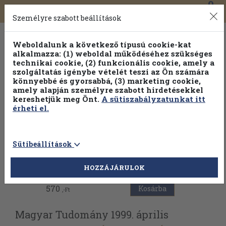
0
Toggle
Főmenü
Könyveink
navigation
Személyre szabott beállítások
Weboldalunk a következő típusú cookie-kat
alkalmazza: (1) weboldal működéséhez szükséges
technikai cookie, (2) funkcionális cookie, amely a
szolgáltatás igénybe vételét teszi az Ön számára
könnyebbé és gyorsabbá, (3) marketing cookie,
amely alapján személyre szabott hirdetésekkel
kereshetjük meg Önt.
A sütiszabályzatunkat itt
érheti el.
Sütibeállítások
Vissza az előző oldalra
HOZZÁJÁRULOK
570
Kosárba
,-Ft
Magyar Tudomány 1999. április