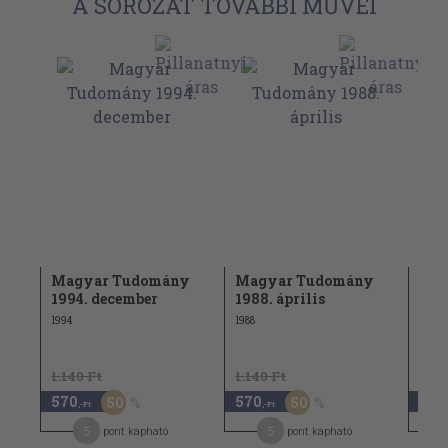
A SOROZAT TOVÁBBI MŰVEI
y
Magyar Tudomány
Magyar Tudomány
Az 
1994. december
1988. április
Tud
Ala
1994
1988
1.140 Ft
1.140 Ft
1.18
570
570
590
50
50
,-Ft
,-Ft
5
5
pont kapható
pont kapható