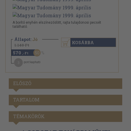
A borító enyhén elszíneződött, rajta tulajdonosi pecsét
található.
Állapot:
Jó
KOSÁRBA
1.140 Ft
570
50
,-Ft
3
pont kapható
ELŐSZÓ
TARTALOM
TÉMAKÖRÖK