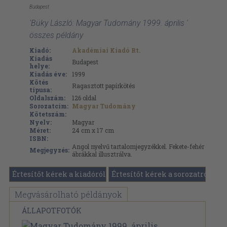
Budapest
'Büky László: Magyar Tudomány 1999. április '
összes példány
Kiadó:
Akadémiai Kiadó Rt.
Kiadás
Budapest
helye:
Kiadás éve:
1999
Kötés
Ragasztott papírkötés
típusa:
Oldalszám:
126
oldal
Sorozatcím:
Magyar Tudomány
Kötetszám:
Nyelv:
Magyar
Méret:
24 cm x 17 cm
ISBN:
Angol nyelvű tartalomjegyzékkel. Fekete-fehér
Megjegyzés:
ábrákkal illusztrálva.
Értesítőt kérek a kiadóról
Értesítőt kérek a sorozatról
Megvásárolható példányok
ÁLLAPOTFOTÓK