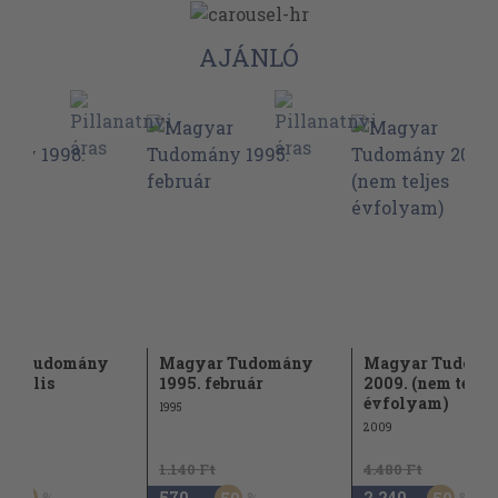
AJÁNLÓ
ar Tudomány
Magyar Tudomány
Magyar Tudomá
 április
1995. február
2009. (nem teljes
évfolyam)
1995
2009
Ft
1.140 Ft
4.480 Ft
570
2.240