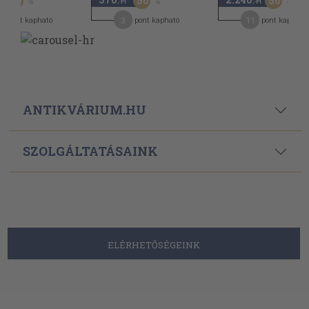
50
50
50
,-Ft
,-Ft
3
11
pont kapható
pont kapható
pont kapható
ANTIKVÁRIUM.HU
SZOLGÁLTATÁSAINK
ELÉRHETŐSÉGEINK